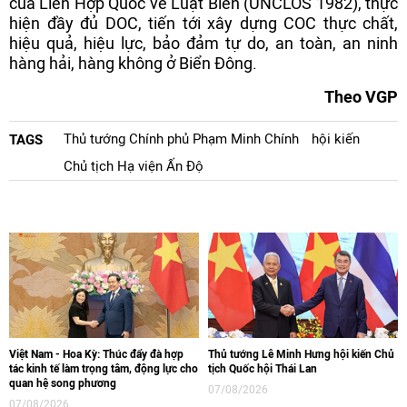
của Liên Hợp Quốc về Luật Biển (UNCLOS 1982), thực
hiện đầy đủ DOC, tiến tới xây dựng COC thực chất,
hiệu quả, hiệu lực, bảo đảm tự do, an toàn, an ninh
hàng hải, hàng không ở Biển Đông.
Theo VGP
Thủ tướng Chính phủ Phạm Minh Chính
hội kiến
TAGS
Chủ tịch Hạ viện Ấn Độ
Việt Nam - Hoa Kỳ: Thúc đẩy đà hợp
Thủ tướng Lê Minh Hưng hội kiến Chủ
tác kinh tế làm trọng tâm, động lực cho
tịch Quốc hội Thái Lan
quan hệ song phương
07/08/2026
07/08/2026