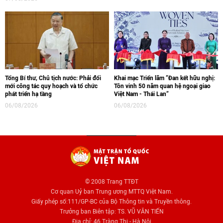
Tổng Bí thư, Chủ tịch nước: Phải đổi
Khai mạc Triển lãm “Đan kết hữu nghị:
mới công tác quy hoạch và tổ chức
Tôn vinh 50 năm quan hệ ngoại giao
phát triển hạ tầng
Việt Nam - Thái Lan“
06/08/2026
06/08/2026
© 2008 Trang TTĐT
Cơ quan Uỷ ban Trung ương MTTQ Việt Nam.
Giấy phép số:111/GP-BC của Bộ Thông tin và Truyền thông.
Trưởng ban Biên tập: TS. VŨ VĂN TIẾN
Địa chỉ: 46 Tràng Thi - Hà Nội