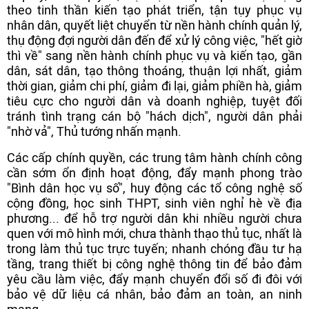
theo tinh thần kiến tạo phát triển, tận tụy phục vụ
nhân dân, quyết liệt chuyển từ nền hành chính quản lý,
thụ động đợi người dân đến để xử lý công việc, "hết giờ
thì về" sang nền hành chính phục vụ và kiến tạo, gần
dân, sát dân, tạo thông thoáng, thuận lợi nhất, giảm
thời gian, giảm chi phí, giảm đi lại, giảm phiền hà, giảm
tiêu cực cho người dân và doanh nghiệp, tuyệt đối
tránh tình trạng cán bộ "hách dịch", người dân phải
"nhờ vả", Thủ tướng nhấn mạnh.
Các cấp chính quyền, các trung tâm hành chính công
cần sớm ổn định hoạt động, đẩy mạnh phong trào
"Bình dân học vụ số", huy động các tổ công nghệ số
cộng đồng, học sinh THPT, sinh viên nghỉ hè về địa
phương... để hỗ trợ người dân khi nhiều người chưa
quen với mô hình mới, chưa thành thạo thủ tục, nhất là
trong làm thủ tục trực tuyến; nhanh chóng đầu tư hạ
tầng, trang thiết bị công nghệ thông tin để bảo đảm
yêu cầu làm việc, đẩy mạnh chuyển đổi số đi đôi với
bảo vệ dữ liệu cá nhân, bảo đảm an toàn, an ninh