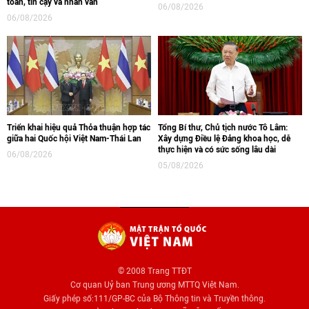
toàn, tin cậy và nhân văn
06/08/2026
06/08/2026
Triển khai hiệu quả Thỏa thuận hợp tác
Tổng Bí thư, Chủ tịch nước Tô Lâm:
giữa hai Quốc hội Việt Nam-Thái Lan
Xây dựng Điều lệ Đảng khoa học, dễ
thực hiện và có sức sống lâu dài
06/08/2026
05/08/2026
© 2008 Trang TTĐT
Cơ quan Uỷ ban Trung ương MTTQ Việt Nam.
Giấy phép số:111/GP-BC của Bộ Thông tin và Truyền thông.