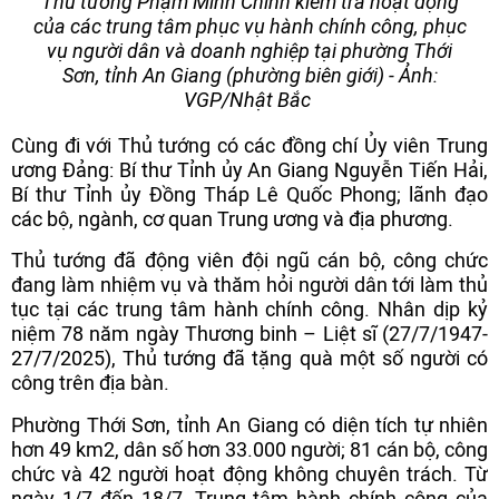
Thủ tướng Phạm Minh Chính kiểm tra hoạt động
của các trung tâm phục vụ hành chính công, phục
vụ người dân và doanh nghiệp tại phường Thới
Sơn, tỉnh An Giang (phường biên giới) - Ảnh:
VGP/Nhật Bắc
Cùng đi với Thủ tướng có các đồng chí Ủy viên Trung
ương Đảng: Bí thư Tỉnh ủy An Giang Nguyễn Tiến Hải,
Bí thư Tỉnh ủy Đồng Tháp Lê Quốc Phong; lãnh đạo
các bộ, ngành, cơ quan Trung ương và địa phương.
Thủ tướng đã động viên đội ngũ cán bộ, công chức
đang làm nhiệm vụ và thăm hỏi người dân tới làm thủ
tục tại các trung tâm hành chính công. Nhân dịp kỷ
niệm 78 năm ngày Thương binh – Liệt sĩ (27/7/1947-
27/7/2025), Thủ tướng đã tặng quà một số người có
công trên địa bàn.
Phường Thới Sơn, tỉnh An Giang có diện tích tự nhiên
hơn 49 km2, dân số hơn 33.000 người; 81 cán bộ, công
chức và 42 người hoạt động không chuyên trách. Từ
ngày 1/7 đến 18/7, Trung tâm hành chính công của