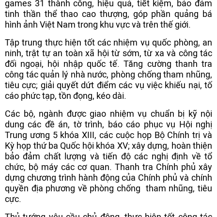
games 31 thành công, hiệu quả, tiết kiệm, bảo đảm
tinh thần thể thao cao thượng, góp phần quảng bá
hình ảnh Việt Nam trong khu vực và trên thế giới.
Tập trung thực hiện tốt các nhiệm vụ quốc phòng, an
ninh, trật tự an toàn xã hội từ sớm, từ xa và công tác
đối ngoại, hội nhập quốc tế. Tăng cường thanh tra
công tác quản lý nhà nước, phòng chống tham nhũng,
tiêu cực; giải quyết dứt điểm các vụ việc khiếu nại, tố
cáo phức tạp, tồn đọng, kéo dài.
Các bộ, ngành được giao nhiệm vụ chuẩn bị kỹ nội
dung các đề án, tờ trình, báo cáo phục vụ Hội nghị
Trung ương 5 khóa XIII, các cuộc họp Bộ Chính trị và
Kỳ họp thứ ba Quốc hội khóa XV; xây dựng, hoàn thiện
bảo đảm chất lượng và tiến độ các nghị định về tổ
chức, bộ máy các cơ quan. Thanh tra Chính phủ xây
dựng chương trình hành động của Chính phủ và chính
quyền địa phương về phòng chống tham nhũng, tiêu
cực.
Thủ tướng yêu cầu chủ động, thực hiện tốt công tác