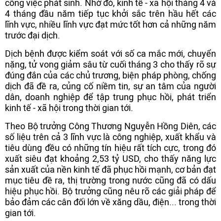
công việc phát sinh. Nhờ đó, kinh tế - xã hội tháng 4 và
4 tháng đầu năm tiếp tục khởi sắc trên hầu hết các
lĩnh vực, nhiều lĩnh vực đạt mức tốt hơn cả những năm
trước đại dịch.
Dịch bệnh được kiểm soát với số ca mắc mới, chuyển
nặng, tử vong giảm sâu từ cuối tháng 3 cho thấy rõ sự
đúng đắn của các chủ trương, biện pháp phòng, chống
dịch đã đề ra, củng cố niềm tin, sự an tâm của người
dân, doanh nghiệp để tập trung phục hồi, phát triển
kinh tế - xã hội trong thời gian tới.
Theo Bộ trưởng Công Thương Nguyễn Hồng Diên, các
số liệu trên cả 3 lĩnh vực là công nghiệp, xuất khẩu và
tiêu dùng đều có những tín hiệu rất tích cực, trong đó
xuất siêu đạt khoảng 2,53 tỷ USD, cho thấy năng lực
sản xuất của nền kinh tế đã phục hồi mạnh, cơ bản đạt
mục tiêu đề ra, thị trường trong nước cũng đã có dấu
hiệu phục hồi. Bộ trưởng cũng nêu rõ các giải pháp để
bảo đảm các cân đối lớn về xăng dầu, điện... trong thời
gian tới.