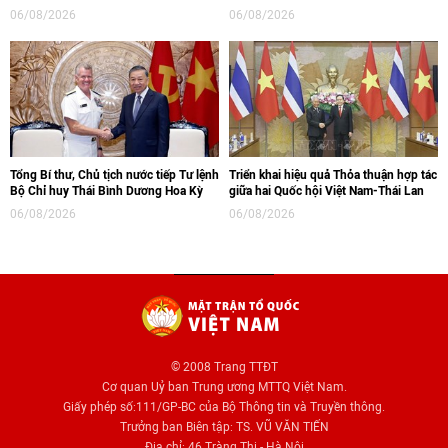
06/08/2026
06/08/2026
Tổng Bí thư, Chủ tịch nước tiếp Tư lệnh
Triển khai hiệu quả Thỏa thuận hợp tác
Bộ Chỉ huy Thái Bình Dương Hoa Kỳ
giữa hai Quốc hội Việt Nam-Thái Lan
06/08/2026
06/08/2026
© 2008 Trang TTĐT
Cơ quan Uỷ ban Trung ương MTTQ Việt Nam.
Giấy phép số:111/GP-BC của Bộ Thông tin và Truyền thông.
Trưởng ban Biên tập: TS. VŨ VĂN TIẾN
Địa chỉ: 46 Tràng Thi - Hà Nội