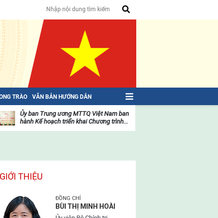
HONG TRÀO
VĂN BẢN HƯỚNG DẪN
Ủy ban Trung ương MTTQ Việt Nam ban
Toàn văn NGHỊ QU
hành Kế hoạch triển khai Chương trình...
toàn quốc Mặt trậ
oạt
Hoạt
ộng
động
ủa
của
ặt
mặt
rận
trận
GIỚI THIỆU
ĐỒNG CHÍ
BÙI THỊ MINH HOÀI
Ủy viên Bộ Chính trị,