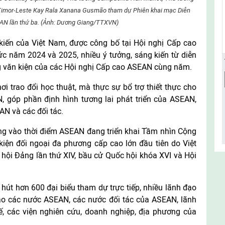
 Timor-Leste Kay Rala Xanana Gusmão tham dự Phiên khai mạc Diễn
AN lần thứ ba. (Ảnh: Dương Giang/TTXVN)
kiến của Việt Nam, được công bố tại Hội nghị Cấp cao
c năm 2024 và 2025, nhiều ý tưởng, sáng kiến từ diễn
ng văn kiện của các Hội nghị Cấp cao ASEAN cùng năm.
ơi trao đổi học thuật, mà thực sự bổ trợ thiết thực cho
N, góp phần định hình tương lai phát triển của ASEAN,
AN và các đối tác.
ng vào thời điểm ASEAN đang triển khai Tầm nhìn Cộng
iện đối ngoại đa phương cấp cao lớn đầu tiên do Việt
hội Đảng lần thứ XIV, bầu cử Quốc hội khóa XVI và Hội
út hơn 600 đại biểu tham dự trực tiếp, nhiều lãnh đạo
đạo các nước ASEAN, các nước đối tác của ASEAN, lãnh
ế, các viện nghiên cứu, doanh nghiệp, địa phương của