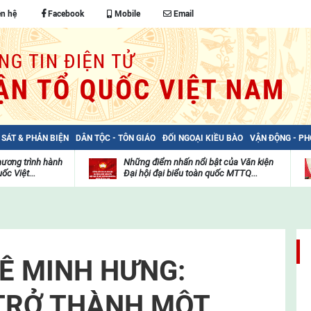
ên hệ
Facebook
Mobile
Email
 SÁT & PHẢN BIỆN
DÂN TỘC - TÔN GIÁO
ĐỐI NGOẠI KIỀU BÀO
VẬN ĐỘNG - P
hương trình hành
Những điểm nhấn nổi bật của Văn kiện
ốc Việt...
Đại hội đại biểu toàn quốc MTTQ...
Thư
H
viện
đ
video
c
m
t
Ê MINH HƯNG:
TRỞ THÀNH MỘT