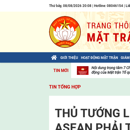
Thứ bảy, 08/08/2026 20:08 | Hotline: 08046154 |
Li
GIỚI THIỆU
HOẠT ĐỘNG MẶT TRẬN
GIÁM
Bài viết của Tổng Bí thư Tô Lâm: TIẾN
Nội dung trọng tâm 7 C
TIN MỚI
LÊN! TOÀN THẮNG ẮT VỀ TA!
động của Mặt trận Tổ qu
Thư
viện
TIN TỔNG HỢP
video
THỦ TƯỚNG L
ASEAN PHẢI 