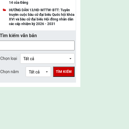
14 của Đảng
UBMTTQ Việt Nam tỉnh Điện Biên
HƯỚNG DẪN 13/HD-MTTW-BTT: Tuyên
truyền cuộc bầu cử đại biểu Quốc hội khóa
UBMTTQ Việt Nam tỉnh Sơn La
XVI và bầu cử đại biểu Hội đồng nhân dân
các cấp nhiệm kỳ 2026 - 2031
UBMTTQ Việt Nam tỉnh Thanh Hóa
Tìm kiếm văn bản
UBMTTQ Việt Nam tỉnh Nghệ An
UBMTTQ Việt Nam tỉnh Hà Tĩnh
UBMTTQ Việt Nam tỉnh Tuyên Quang
Chọn loại
UBMTTQ Việt Nam tỉnh Lào Cai
Chọn năm
TÌM KIẾM
UBMTTQ Việt Nam tỉnh Thái Nguyên
UBMTTQ Việt Nam tỉnh Phú Thọ
UBMTTQ Việt Nam tỉnh Bắc Ninh
UBMTTQ Việt Nam tỉnh Hưng Yên
UBMTTQ Việt Nam tỉnh Ninh Bình
UBMTTQ Việt Nam tỉnh Quảng Trị