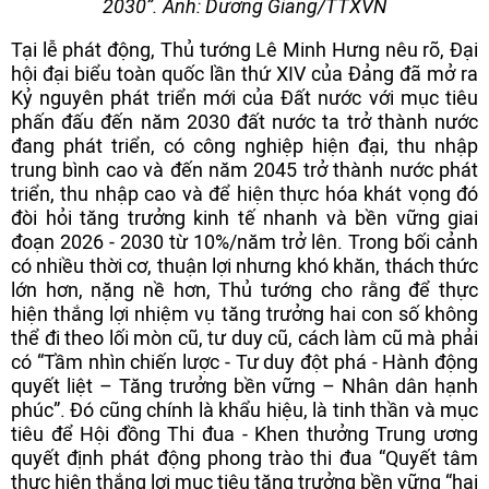
2030”. Ảnh: Dương Giang/TTXVN
Tại lễ phát động, Thủ tướng Lê Minh Hưng nêu rõ, Đại
hội đại biểu toàn quốc lần thứ XIV của Đảng đã mở ra
Kỷ nguyên phát triển mới của Đất nước với mục tiêu
phấn đấu đến năm 2030 đất nước ta trở thành nước
đang phát triển, có công nghiệp hiện đại, thu nhập
trung bình cao và đến năm 2045 trở thành nước phát
triển, thu nhập cao và để hiện thực hóa khát vọng đó
đòi hỏi tăng trưởng kinh tế nhanh và bền vững giai
đoạn 2026 - 2030 từ 10%/năm trở lên. Trong bối cảnh
có nhiều thời cơ, thuận lợi nhưng khó khăn, thách thức
lớn hơn, nặng nề hơn, Thủ tướng cho rằng để thực
hiện thắng lợi nhiệm vụ tăng trưởng hai con số không
thể đi theo lối mòn cũ, tư duy cũ, cách làm cũ mà phải
có “Tầm nhìn chiến lược - Tư duy đột phá - Hành động
quyết liệt – Tăng trưởng bền vững – Nhân dân hạnh
phúc”. Đó cũng chính là khẩu hiệu, là tinh thần và mục
tiêu để Hội đồng Thi đua - Khen thưởng Trung ương
quyết định phát động phong trào thi đua “Quyết tâm
thực hiện thắng lợi mục tiêu tăng trưởng bền vững “hai