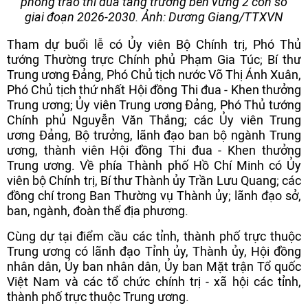
phong trào thi đua tăng trưởng bền vững 2 con số
giai đoạn 2026-2030. Ảnh: Dương Giang/TTXVN
Tham dự buổi lễ có Ủy viên Bộ Chính trị, Phó Thủ
tướng Thường trực Chính phủ Phạm Gia Túc; Bí thư
Trung ương Đảng, Phó Chủ tịch nước Võ Thị Ánh Xuân,
Phó Chủ tịch thứ nhất Hội đồng Thi đua - Khen thưởng
Trung ương; Ủy viên Trung ương Đảng, Phó Thủ tướng
Chính phủ Nguyễn Văn Thắng; các Ủy viên Trung
ương Đảng, Bộ trưởng, lãnh đạo ban bộ ngành Trung
ương, thành viên Hội đồng Thi đua - Khen thưởng
Trung ương. Về phía Thành phố Hồ Chí Minh có Ủy
viên bộ Chính trị, Bí thư Thành ủy Trần Lưu Quang; các
đồng chí trong Ban Thường vụ Thành ủy; lãnh đạo sở,
ban, ngành, đoàn thể địa phương.
Cùng dự tại điểm cầu các tỉnh, thành phố trực thuộc
Trung ương có lãnh đạo Tỉnh ủy, Thành ủy, Hội đồng
nhân dân, Ủy ban nhân dân, Ủy ban Mặt trận Tổ quốc
Việt Nam và các tổ chức chính trị - xã hội các tỉnh,
thành phố trực thuộc Trung ương.