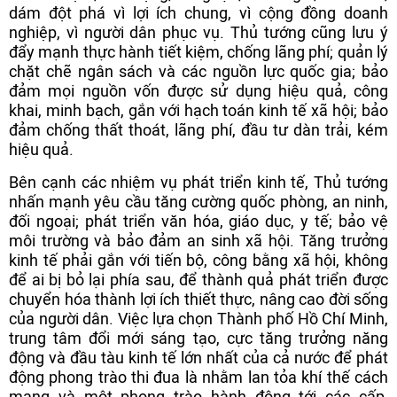
dám đột phá vì lợi ích chung, vì cộng đồng doanh
nghiệp, vì người dân phục vụ. Thủ tướng cũng lưu ý
đẩy mạnh thực hành tiết kiệm, chống lãng phí; quản lý
chặt chẽ ngân sách và các nguồn lực quốc gia; bảo
đảm mọi nguồn vốn được sử dụng hiệu quả, công
khai, minh bạch, gắn với hạch toán kinh tế xã hội; bảo
đảm chống thất thoát, lãng phí, đầu tư dàn trải, kém
hiệu quả.
Bên cạnh các nhiệm vụ phát triển kinh tế, Thủ tướng
nhấn mạnh yêu cầu tăng cường quốc phòng, an ninh,
đối ngoại; phát triển văn hóa, giáo dục, y tế; bảo vệ
môi trường và bảo đảm an sinh xã hội. Tăng trưởng
kinh tế phải gắn với tiến bộ, công bằng xã hội, không
để ai bị bỏ lại phía sau, để thành quả phát triển được
chuyển hóa thành lợi ích thiết thực, nâng cao đời sống
của người dân. Việc lựa chọn Thành phố Hồ Chí Minh,
trung tâm đổi mới sáng tạo, cực tăng trưởng năng
động và đầu tàu kinh tế lớn nhất của cả nước để phát
động phong trào thi đua là nhằm lan tỏa khí thế cách
mạng và một phong trào hành động tới các cấp,