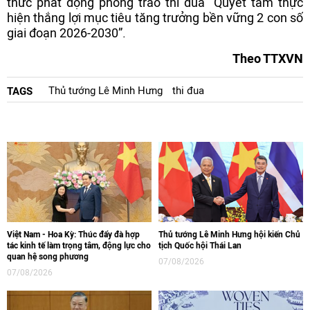
thức phát động phong trào thi đua “Quyết tâm thực
hiện thắng lợi mục tiêu tăng trưởng bền vững 2 con số
giai đoạn 2026-2030”.
Theo TTXVN
Thủ tướng Lê Minh Hưng
thi đua
TAGS
Việt Nam - Hoa Kỳ: Thúc đẩy đà hợp
Thủ tướng Lê Minh Hưng hội kiến Chủ
tác kinh tế làm trọng tâm, động lực cho
tịch Quốc hội Thái Lan
quan hệ song phương
07/08/2026
07/08/2026