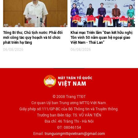
Tổng Bí thư, Chủ tịch nước: Phải đổi
Khai mạc Triển lãm “Đan kết hữu nghị:
mới công tác quy hoạch và tổ chức
Tôn vinh 50 năm quan hệ ngoại giao
phát triển hạ tầng
Việt Nam - Thái Lan“
06/08/2026
06/08/2026
© 2008 Trang TTĐT
Cơ quan Uỷ ban Trung ương MTTQ Việt Nam.
Giấy phép số:111/GP-BC của Bộ Thông tin và Truyền thông.
Trưởng ban Biên tập: TS. VŨ VĂN TIẾN
Địa chỉ: 46 Tràng Thi - Hà Nội
ĐT: 08046154
Email:
trunguongmttqvietnam@gmail.com