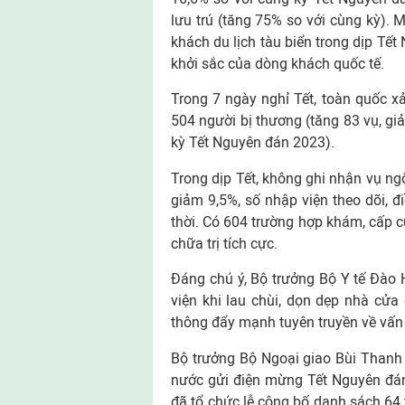
lưu trú (tăng 75% so với cùng kỳ). 
khách du lịch tàu biển trong dịp Tế
khởi sắc của dòng khách quốc tế.
Trong 7 ngày nghỉ Tết, toàn quốc xả
504 người bị thương (tăng 83 vụ, gi
kỳ Tết Nguyên đán 2023).
Trong dịp Tết, không ghi nhận vụ n
giảm 9,5%, số nhập viện theo dõi, đ
thời. Có 604 trường hợp khám, cấp c
chữa trị tích cực.
Đáng chú ý, Bộ trưởng Bộ Y tế Đào H
viện khi lau chùi, dọn dẹp nhà cửa
thông đẩy mạnh tuyên truyền về vấn
Bộ trưởng Bộ Ngoại giao Bùi Thanh
nước gửi điện mừng Tết Nguyên đán
đã tổ chức lễ công bố danh sách 64