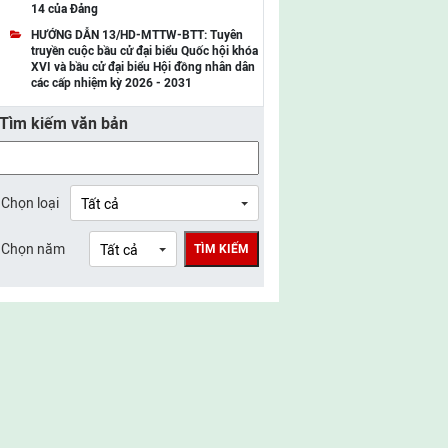
14 của Đảng
UBMTTQ Việt Nam tỉnh Điện Biên
HƯỚNG DẪN 13/HD-MTTW-BTT: Tuyên
truyền cuộc bầu cử đại biểu Quốc hội khóa
UBMTTQ Việt Nam tỉnh Sơn La
XVI và bầu cử đại biểu Hội đồng nhân dân
các cấp nhiệm kỳ 2026 - 2031
UBMTTQ Việt Nam tỉnh Thanh Hóa
Tìm kiếm văn bản
UBMTTQ Việt Nam tỉnh Nghệ An
UBMTTQ Việt Nam tỉnh Hà Tĩnh
UBMTTQ Việt Nam tỉnh Tuyên Quang
Chọn loại
UBMTTQ Việt Nam tỉnh Lào Cai
Chọn năm
TÌM KIẾM
UBMTTQ Việt Nam tỉnh Thái Nguyên
UBMTTQ Việt Nam tỉnh Phú Thọ
UBMTTQ Việt Nam tỉnh Bắc Ninh
UBMTTQ Việt Nam tỉnh Hưng Yên
UBMTTQ Việt Nam tỉnh Ninh Bình
UBMTTQ Việt Nam tỉnh Quảng Trị