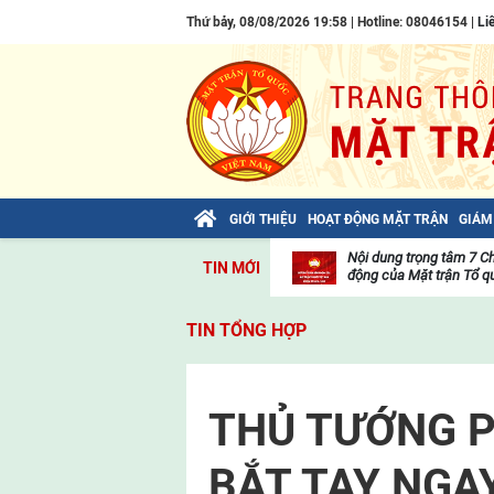
Thứ bảy, 08/08/2026 19:58 | Hotline: 08046154 |
Li
GIỚI THIỆU
HOẠT ĐỘNG MẶT TRẬN
GIÁM
Bài viết của Tổng Bí thư Tô Lâm: TIẾN
Nội dung trọng tâm 7 C
TIN MỚI
LÊN! TOÀN THẮNG ẮT VỀ TA!
động của Mặt trận Tổ qu
Thư
viện
TIN TỔNG HỢP
video
THỦ TƯỚNG P
BẮT TAY NGA