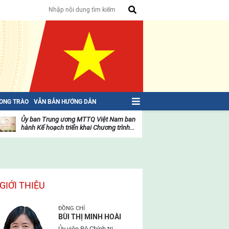
HONG TRÀO
VĂN BẢN HƯỚNG DẪN
Ủy ban Trung ương MTTQ Việt Nam ban
Toàn văn NGHỊ QU
hành Kế hoạch triển khai Chương trình...
toàn quốc Mặt trậ
oạt
Hoạt
ộng
động
ủa
của
ặt
mặt
rận
trận
GIỚI THIỆU
ĐỒNG CHÍ
BÙI THỊ MINH HOÀI
Ủy viên Bộ Chính trị,