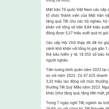
trong cả nước.
Mặt trận Tổ quốc Việt Nam các cấp đã
tổ chức thành viên của Mặt trận v
tặng quà Tết cho các hộ nghèo, hộ
khăn với tổng số trên 8,84 triệu suấ
động được 5,37 triệu suất quà trị gi
Các cấp Hội Chữ thập đỏ đã trợ giú
cảnh khó khăn với tổng trị giá gần 
thẻ bảo hiểm y tế, 18.353 sổ bảo 
người nghèo.
Tiền lương bình quân năm 2023 tại c
so với năm 2022. Có 47.625 doanh 
3,33 triệu lao động với mức thưởng
thưởng Tết Quý Mão năm 2023. Người
khác (như tặng quà, tặng tiền mặt, p
Trong 7 ngày nghỉ Tết, ngành du lịch
16,6% so với cùng kỳ Tết Nguyên đá