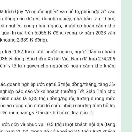
 trích Quỹ "Vì người nghèo" và chủ trì, phối hợp với các
ận động các đơn vị, doanh nghiệp, nhà hảo tâm thăm,
 cận nghèo, công nhân nghèo, người có hoàn cảnh khó
t quà, trị giá trên 5.055 tỷ đồng (cùng kỳ năm 2023 vận
á khoảng 2.389 tỷ đồng).
p trên 1,52 triệu lượt người nghèo, người dân có hoàn
1.036 tỷ đồng. Bảo hiểm Xã hội Việt Nam đã trao 274.206
hiểm y tế tự nguyện cho người có hoàn cảnh khó khăn,
ác doanh nghiệp ước đạt 8,5 triệu đồng/tháng, tăng 3%
nghiệp báo cáo về kế hoạch thưởng Tết Giáp Thìn cho
 bình quân là 6,85 triệu đồng/người, tương đương mức
 lao động còn được tổ chức nhiều chương trình hỗ trợ
hiếu mua hàng, vé tàu xe, bố trí xe đưa đón…).
 ước đón và phục vụ 10,5 triệu lượt khách nội địa (tăng
n năm 2023), trong đó có khoảng 3,5 triệu lượt khách