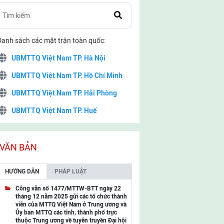
Danh sách các mặt trận toàn quốc:
UBMTTQ Việt Nam TP. Hà Nội
UBMTTQ Việt Nam TP. Hồ Chí Minh
UBMTTQ Việt Nam TP. Hải Phòng
UBMTTQ Việt Nam TP. Huế
UBMTTQ Việt Nam TP. Đà Nẵng
UBMTTQ Việt Nam TP. Cần Thơ
VĂN BẢN
UBMTTQ Việt Nam tỉnh Quảng Ninh
HƯỚNG DẪN
PHÁP LUẬT
UBMTTQ Việt Nam tỉnh Cao Bằng
Công văn số 1477/MTTW-BTT ngày 22
tháng 12 năm 2025 gửi các tổ chức thành
UBMTTQ Việt Nam tỉnh Lạng Sơn
viên của MTTQ Việt Nam ở Trung ương và
Ủy ban MTTQ các tỉnh, thành phố trực
UBMTTQ Việt Nam tỉnh Lai Châu
thuộc Trung ương về tuyên truyền Đại hội