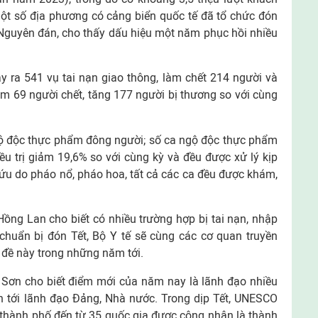
Một số địa phương có cảng biển quốc tế đã tổ chức đón
t Nguyên đán, cho thấy dấu hiệu một năm phục hồi nhiều
y ra 541 vụ tai nạn giao thông, làm chết 214 người và
ảm 69 người chết, tăng 177 người bị thương so với cùng
gộ độc thực phẩm đông người; số ca ngộ độc thực phẩm
iều trị giảm 19,6% so với cùng kỳ và đều được xử lý kịp
ứu do pháo nổ, pháo hoa, tất cả các ca đều được khám,
ồng Lan cho biết có nhiều trường hợp bị tai nạn, nhập
 chuẩn bị đón Tết, Bộ Y tế sẽ cùng các cơ quan truyền
 đề này trong những năm tới.
 Sơn cho biết điểm mới của năm nay là lãnh đạo nhiều
 tới lãnh đạo Đảng, Nhà nước. Trong dịp Tết, UNESCO
 thành phố đến từ 35 quốc gia được công nhận là thành