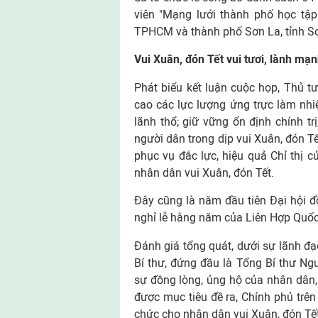
viên "Mạng lưới thành phố học tập
TPHCM và thành phố Sơn La, tỉnh S
Vui Xuân, đón Tết vui tươi, lành mạnh
Phát biểu kết luận cuộc họp, Thủ 
cao các lực lượng ứng trực làm nhi
lãnh thổ; giữ vững ổn định chính tr
người dân trong dịp vui Xuân, đón Tế
phục vụ đắc lực, hiệu quả Chỉ thị c
nhân dân vui Xuân, đón Tết.
Đây cũng là năm đầu tiên Đại hội 
nghỉ lễ hằng năm của Liên Hợp Quố
Đánh giá tổng quát, dưới sự lãnh đạo
Bí thư, đứng đầu là Tổng Bí thư Ngu
sự đồng lòng, ủng hộ của nhân dân, 
được mục tiêu đề ra, Chính phủ trê
chức cho nhân dân vui Xuân, đón Tết v