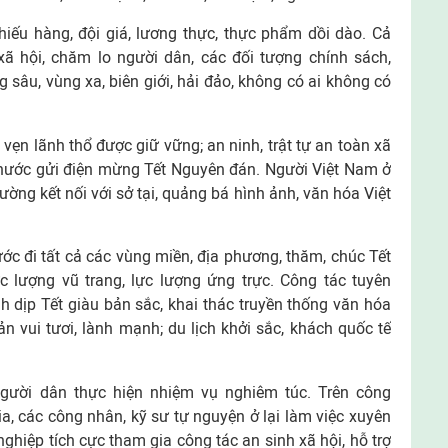
thiếu hàng, đội giá, lương thực, thực phẩm dồi dào. Cả
xã hội, chăm lo người dân, các đối tượng chính sách,
 sâu, vùng xa, biên giới, hải đảo, không có ai không có
 vẹn lãnh thổ được giữ vững; an ninh, trật tự an toàn xã
nước gửi điện mừng Tết Nguyên đán. Người Việt Nam ở
ường kết nối với sở tại, quảng bá hình ảnh, văn hóa Việt
c đi tất cả các vùng miền, địa phương, thăm, chúc Tết
c lượng vũ trang, lực lượng ứng trực. Công tác tuyên
nh dịp Tết giàu bản sắc, khai thác truyền thống văn hóa
ản vui tươi, lành mạnh; du lịch khởi sắc, khách quốc tế
người dân thực hiện nhiệm vụ nghiêm túc. Trên công
a, các công nhân, kỹ sư tự nguyện ở lại làm việc xuyên
ghiệp tích cực tham gia công tác an sinh xã hội, hỗ trợ