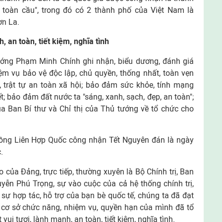
 toàn cầu", trong đó có 2 thành phố của Việt Nam là
ơn La.
, an toàn, tiết kiệm, nghĩa tình
tướng Phạm Minh Chính ghi nhận, biểu dương, đánh giá
ệm vụ bảo vệ độc lập, chủ quyền, thống nhất, toàn vẹn
ị, trật tự an toàn xã hội; bảo đảm sức khỏe, tính mạng
t; bảo đảm đất nước ta "sáng, xanh, sạch, đẹp, an toàn";
ủa Ban Bí thư và Chỉ thị của Thủ tướng về tổ chức cho
đồng Liên Hợp Quốc công nhận Tết Nguyên đán là ngày
c.
 của Đảng, trực tiếp, thường xuyên là Bộ Chính trị, Ban
yễn Phú Trọng, sự vào cuộc của cả hệ thống chính trị,
sự hợp tác, hỗ trợ của bạn bè quốc tế, chúng ta đã đạt
n cơ sở chức năng, nhiệm vụ, quyền hạn của mình đã tổ
ui tươi, lành mạnh, an toàn, tiết kiệm, nghĩa tình.