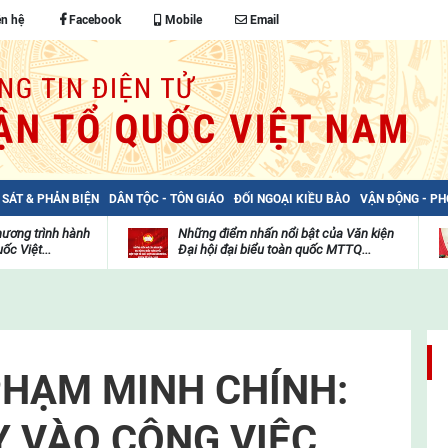
ên hệ
Facebook
Mobile
Email
 SÁT & PHẢN BIỆN
DÂN TỘC - TÔN GIÁO
ĐỐI NGOẠI KIỀU BÀO
VẬN ĐỘNG - P
hương trình hành
Những điểm nhấn nổi bật của Văn kiện
ốc Việt...
Đại hội đại biểu toàn quốc MTTQ...
Thư
H
viện
đ
video
c
m
t
HẠM MINH CHÍNH:
Y VÀO CÔNG VIỆC,