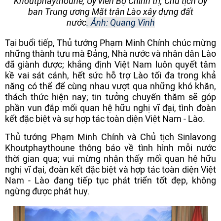
Khoutphaythoune, Ủy viên Bộ Chính trị, Chủ tịch Ủy
ban Trung ương Mặt trận Lào xây dựng đất
nước
.
Ảnh: Quang Vinh
Tại buổi tiếp, Thủ tướng Phạm Minh Chính chúc mừng
những thành tựu mà Đảng, Nhà nước và nhân dân Lào
đã giành được; khẳng định Việt Nam luôn quyết tâm
kề vai sát cánh, hết sức hỗ trợ Lào tối đa trong khả
năng có thể để cùng nhau vượt qua những khó khăn,
thách thức hiện nay; tin tưởng chuyến thăm sẽ góp
phần vun đắp mối quan hệ hữu nghị vĩ đại, tình đoàn
kết đặc biệt và sự hợp tác toàn diện Việt Nam - Lào.
Thủ tướng Phạm Minh Chính và Chủ tịch Sinlavong
Khoutphaythoune thông báo về tình hình mỗi nước
thời gian qua; vui mừng nhận thấy mối quan hệ hữu
nghị vĩ đại, đoàn kết đặc biệt và hợp tác toàn diện Việt
Nam - Lào đang tiếp tục phát triển tốt đẹp, không
ngừng được phát huy.