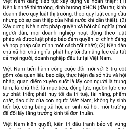
Việt Nam đang tiếp tục xây dựng và hoàn thiện: (1)
Nền kinh tế thị trường, định hướng XHCN (đầu tư, kinh
doanh theo quy luật thị trường, theo quy luật cung-cầu
nhưng có sự can thiệp của Nhà nước khi cần thiết). (2)
Xây dựng Nhà nước pháp quyền xã hội chủ nghĩa (mọi
người dân, mọi doanh nghiệp hoạt động theo luật
pháp và được luật pháp bảo đảm quyền lợi chính đáng
và hợp pháp của mình một cách tốt nhất); (3) Nền dân
chủ xã hội chủ nghĩa, phát huy tối đa năng lực của tất
cả mọi người, doanh nghiệp đầu tư tại Việt Nam.
Việt Nam tiến hành công cuộc đổi mới với 3 trụ cột
gồm xóa quan liêu bao cấp, thực hiện đa sở hữu và hội
nhập; quan điểm xuyên suốt là lấy con người là trung
tâm, là chủ thể, là mục tiêu, động lực, nguồn lực cho
sự phát triển; phát huy tối đa trí tuệ, tài năng, phẩm
chất, đạo đức của con người Việt Nam; không hy sinh
tiến bộ, công bằng xã hội, an sinh xã hội, môi trường
để đổi lấy tăng trưởng kinh tế đơn thuần.
Việt Nam kiên quyết, kiên trì đấu tranh bảo vệ vững