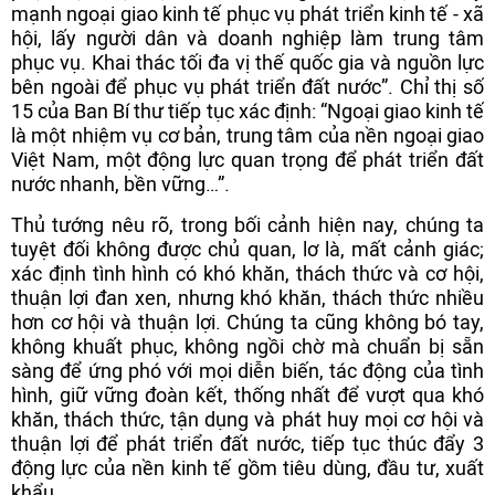
mạnh ngoại giao kinh tế phục vụ phát triển kinh tế - xã
hội, lấy người dân và doanh nghiệp làm trung tâm
phục vụ. Khai thác tối đa vị thế quốc gia và nguồn lực
bên ngoài để phục vụ phát triển đất nước”. Chỉ thị số
15 của Ban Bí thư tiếp tục xác định: “Ngoại giao kinh tế
là một nhiệm vụ cơ bản, trung tâm của nền ngoại giao
Việt Nam, một động lực quan trọng để phát triển đất
nước nhanh, bền vững…”.
Thủ tướng nêu rõ, trong bối cảnh hiện nay, chúng ta
tuyệt đối không được chủ quan, lơ là, mất cảnh giác;
xác định tình hình có khó khăn, thách thức và cơ hội,
thuận lợi đan xen, nhưng khó khăn, thách thức nhiều
hơn cơ hội và thuận lợi. Chúng ta cũng không bó tay,
không khuất phục, không ngồi chờ mà chuẩn bị sẵn
sàng để ứng phó với mọi diễn biến, tác động của tình
hình, giữ vững đoàn kết, thống nhất để vượt qua khó
khăn, thách thức, tận dụng và phát huy mọi cơ hội và
thuận lợi để phát triển đất nước, tiếp tục thúc đẩy 3
động lực của nền kinh tế gồm tiêu dùng, đầu tư, xuất
khẩu.