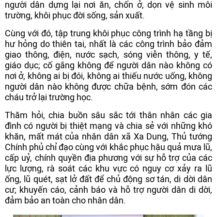
người dân dựng lại nơi ăn, chốn ở, dọn vệ sinh môi
trường, khôi phục đời sống, sản xuất.
Cùng với đó, tập trung khôi phục công trình hạ tầng bị
hư hỏng do thiên tai, nhất là các công trình bảo đảm
giao thông, điện, nước sạch, sóng viễn thông, y tế,
giáo dục; cố gắng không để người dân nào không có
nơi ở, không ai bị đói, không ai thiếu nước uống, không
người dân nào không được chữa bệnh, sớm đón các
cháu trở lại trường học.
Thăm hỏi, chia buồn sâu sắc tới thân nhân các gia
đình có người bị thiệt mạng và chia sẻ với những khó
khăn, mất mát của nhân dân xã Xa Dung, Thủ tướng
Chính phủ chỉ đạo cùng với khắc phục hậu quả mưa lũ,
cấp uỷ, chính quyền địa phương với sự hỗ trợ của các
lực lượng, rà soát các khu vực có nguy cơ xảy ra lũ
ống, lũ quét, sạt lở đất để chủ động sơ tán, di dời dân
cư; khuyến cáo, cảnh báo và hỗ trợ người dân di dời,
đảm bảo an toàn cho nhân dân.