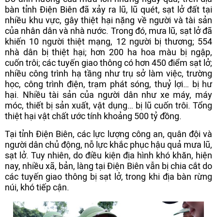
bàn tỉnh Điện Biên đã xảy ra lũ, lũ quét, sạt lở đất tại
nhiều khu vực, gây thiệt hại nặng về người và tài sản
của nhân dân và nhà nước. Trong đó, mưa lũ, sạt lở đã
khiến 10 người thiệt mạng, 12 người bị thương; 554
nhà dân bị thiệt hại; hơn 200 ha hoa màu bị ngập,
cuốn trôi; các tuyến giao thông có hơn 450 điểm sạt lở;
nhiều công trình hạ tầng như trụ sở làm việc, trường
học, công trình điện, trạm phát sóng, thuỷ lợi… bị hư
hại. Nhiều tài sản của người dân như xe máy, máy
móc, thiết bị sản xuất, vật dụng… bị lũ cuốn trôi. Tổng
thiệt hại vật chất ước tính khoảng 500 tỷ đồng.
Tại tỉnh Điện Biên, các lực lượng công an, quân đội và
người dân chủ động, nỗ lực khắc phục hậu quả mưa lũ,
sạt lở. Tuy nhiên, do điều kiện địa hình khó khăn, hiện
nay, nhiều xã, bản, làng tại Điện Biên vẫn bị chia cắt do
các tuyến giao thông bị sạt lở, trong khi địa bàn rừng
núi, khó tiếp cận.