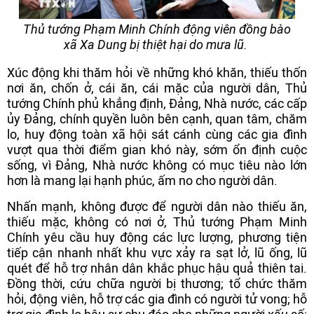
Thủ tướng Phạm Minh Chính động viên đồng bào
xã Xa Dung bị thiệt hại do mưa lũ.
Xúc động khi thăm hỏi về những khó khăn, thiếu thốn
nơi ăn, chốn ở, cái ăn, cái mặc của người dân, Thủ
tướng Chính phủ khẳng định, Đảng, Nhà nước, các cấp
ủy Đảng, chính quyền luôn bên cạnh, quan tâm, chăm
lo, huy động toàn xã hội sát cánh cùng các gia đình
vượt qua thời điểm gian khó này, sớm ổn định cuộc
sống, vì Đảng, Nhà nước không có mục tiêu nào lớn
hơn là mang lại hạnh phúc, ấm no cho người dân.
Nhấn mạnh, không được để người dân nào thiếu ăn,
thiếu mặc, không có nơi ở, Thủ tướng Phạm Minh
Chính yêu cầu huy động các lực lượng, phương tiện
tiếp cận nhanh nhất khu vực xảy ra sạt lở, lũ ống, lũ
quét để hỗ trợ nhân dân khắc phục hậu quả thiên tai.
Đồng thời, cứu chữa người bị thương; tổ chức thăm
hỏi, động viên, hỗ trợ các gia đình có người tử vong; hỗ