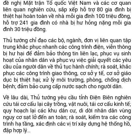
đề nghị Mặt trận Tổ quốc Việt Nam và các cơ quan
liên quan nghiên cứu, sắp xếp hỗ trợ 80 gia đình bị
thiệt hại hoàn toàn về nhà mỗi gia đình 100 triệu đồng,
hỗ trợ 241 gia đình có nhà bị hư hỏng nặng mỗi gia
đình 30 triệu đồng.
Thủ tướng chỉ đạo các bộ, ngành, đơn vị liên quan tập
trung khắc phục nhanh các công trình điện, viễn thông
bị hư hại để đảm bảo thông tin liên lạc, phục vụ sinh
hoạt của nhân dân và phục vụ việc giải quyết các yêu
cầu của người dân về thủ tục hành chính; rà soát, khắc
phục các công trình giao thông, cơ sở y tế, cơ sở giáo
dục bị thiệt hại; xử lý môi trường, phòng, chống dịch
bệnh; đảm bảo cung cấp nước sạch cho người dân.
Về lâu dài, Thủ tướng yêu cầu tỉnh Điện Biên nghiên
cứu tái cơ cấu lại cây trồng, vật nuôi, tái cơ cấu kinh tế;
quy hoạch lại các khu dân cư, di dời nhân dân vùng
nguy cơ sạt lở đến an toàn; rà soát, kiểm tra các công
trình hạ tầng, xác định các vị trí xây dựng hệ thống hồ,
đập hợp lý…