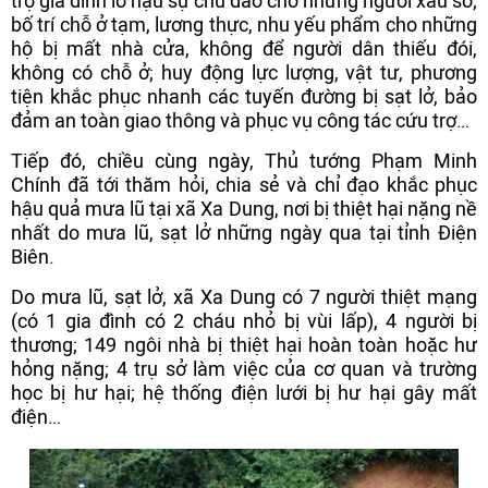
trợ gia đình lo hậu sự chu đáo cho những người xấu số;
bố trí chỗ ở tạm, lương thực, nhu yếu phẩm cho những
hộ bị mất nhà cửa, không để người dân thiếu đói,
không có chỗ ở; huy động lực lượng, vật tư, phương
tiện khắc phục nhanh các tuyến đường bị sạt lở, bảo
đảm an toàn giao thông và phục vụ công tác cứu trợ…
Tiếp đó, chiều cùng ngày, Thủ tướng Phạm Minh
Chính đã tới thăm hỏi, chia sẻ và chỉ đạo khắc phục
hậu quả mưa lũ tại xã Xa Dung, nơi bị thiệt hại nặng nề
nhất do mưa lũ, sạt lở những ngày qua tại tỉnh Điện
Biên.
Do mưa lũ, sạt lở, xã Xa Dung có 7 người thiệt mạng
(có 1 gia đình có 2 cháu nhỏ bị vùi lấp), 4 người bị
thương; 149 ngôi nhà bị thiệt hại hoàn toàn hoặc hư
hỏng nặng; 4 trụ sở làm việc của cơ quan và trường
học bị hư hại; hệ thống điện lưới bị hư hại gây mất
điện…