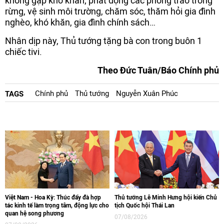
không gặp khó khăn; phát động các phong trào trồng
rừng, vệ sinh môi trường, chăm sóc, thăm hỏi gia đình
nghèo, khó khăn, gia đình chính sách…
Nhân dịp này, Thủ tướng tặng bà con trong buôn 1
chiếc tivi.
Theo Đức Tuân/Báo Chính phủ
Chính phủ
Thủ tướng
Nguyễn Xuân Phúc
TAGS
Việt Nam - Hoa Kỳ: Thúc đẩy đà hợp
Thủ tướng Lê Minh Hưng hội kiến Chủ
tác kinh tế làm trọng tâm, động lực cho
tịch Quốc hội Thái Lan
quan hệ song phương
07/08/2026