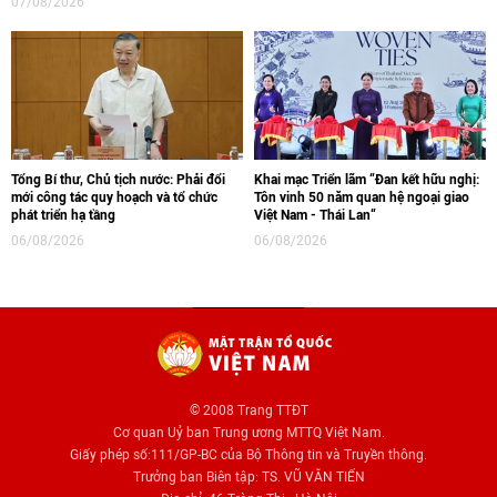
07/08/2026
Tổng Bí thư, Chủ tịch nước: Phải đổi
Khai mạc Triển lãm “Đan kết hữu nghị:
mới công tác quy hoạch và tổ chức
Tôn vinh 50 năm quan hệ ngoại giao
phát triển hạ tầng
Việt Nam - Thái Lan“
06/08/2026
06/08/2026
© 2008 Trang TTĐT
Cơ quan Uỷ ban Trung ương MTTQ Việt Nam.
Giấy phép số:111/GP-BC của Bộ Thông tin và Truyền thông.
Trưởng ban Biên tập: TS. VŨ VĂN TIẾN