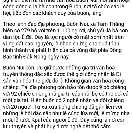
cộng đồng của bà con trong Buôn, nơi tổ chức các lễ
hội, tiếp đón các khách quý của buôn, làng.
Theo lãnh đạo địa phương, Buôn Nui, xã Tâm Thắng
hiện có 279 hộ với trên 1.100 người, chủ yếu là bà con
dân tộc Ê đê. Đây là tộc người có mặt sớm nhất trên
vùng đất cao nguyên, là nhân chứng cho quá trình
hình thành và phát triển của cả vùng đất phía Đông
Bắc tỉnh Đắk Nông ngày nay.
Buôn Nui còn lưu giữ được những giá trị văn hóa
truyền thống đặc sắc được thế giới công nhận là Di
sản văn hóa thế giới, đó là Không gian văn hóa cồng
chiêng. Tại địa phương còn bảo tồn được 9 bộ chiêng
với 92 chiếc chiêng mà giá trị của mỗi bộ có thể đổi cả
một gia tài. Hiện buôn có 2 nghệ nhân và đội chiêng
với 20 người. Từ xa xưa tiếng chiêng đã gắn liền với
những lễ hội đặc sắc như lễ cúng lúa mới, lễ mừng nhà
mới, lễ rước Kpal của người Ê đê. Đây cũng là nơi còn
lưu truyền và phát huy được nghề dệt thổ cẩm.