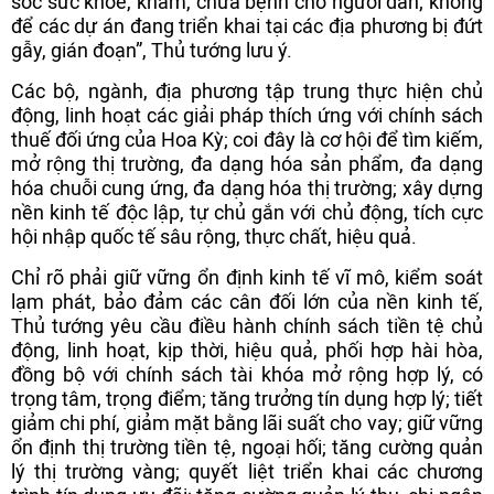
sóc sức khỏe, khám, chữa bệnh cho người dân; không
để các dự án đang triển khai tại các địa phương bị đứt
gẫy, gián đoạn”, Thủ tướng lưu ý.
Các bộ, ngành, địa phương tập trung thực hiện chủ
động, linh hoạt các giải pháp thích ứng với chính sách
thuế đối ứng của Hoa Kỳ; coi đây là cơ hội để tìm kiếm,
mở rộng thị trường, đa dạng hóa sản phẩm, đa dạng
hóa chuỗi cung ứng, đa dạng hóa thị trường; xây dựng
nền kinh tế độc lập, tự chủ gắn với chủ động, tích cực
hội nhập quốc tế sâu rộng, thực chất, hiệu quả.
Chỉ rõ phải giữ vững ổn định kinh tế vĩ mô, kiểm soát
lạm phát, bảo đảm các cân đối lớn của nền kinh tế,
Thủ tướng yêu cầu điều hành chính sách tiền tệ chủ
động, linh hoạt, kịp thời, hiệu quả, phối hợp hài hòa,
đồng bộ với chính sách tài khóa mở rộng hợp lý, có
trọng tâm, trọng điểm; tăng trưởng tín dụng hợp lý; tiết
giảm chi phí, giảm mặt bằng lãi suất cho vay; giữ vững
ổn định thị trường tiền tệ, ngoại hối; tăng cường quản
lý thị trường vàng; quyết liệt triển khai các chương