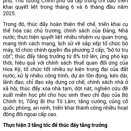
phủ, Thủ tướng Chính phủ đã tập trung chỉ đạo triển
khai quyết liệt trong tháng 6 và 6 tháng đầu năm
2025.
Trong đó, thúc đẩy hoàn thiện thể chế, triển khai cụ
thể hóa các chủ trương, chính sách của Đảng, Nhà
nước; thực hiện quyết liệt nhiều nhiệm vụ quan trọng,
mang tính cách mạng, lịch sử về sắp xếp tổ chức bộ
máy, tổ chức chính quyền địa phương 2 cấp, “bộ tứ trụ
cột”; thúc đẩy tăng trưởng từ 8% trở lên; ứng phó kịp
thời, hiệu quả với chính sách thuế quan đối ứng của
Hoa Kỳ; tổ chức tốt nhiều sự kiện trọng đại của đất
nước; xử lý nhiều công trình, dự án tồn đọng, kéo dài;
lãnh đạo, chỉ đạo xây dựng cơ chế, chính sách nhà ở
xã hội, thúc đẩy xóa nhà tạm, dột nát; nghiên cứu đề
xuất miễn học phí cho học sinh theo chỉ đạo của Bộ
Chính trị, Tổng Bí thư Tô Lâm; tăng cường, củng cố
quốc phòng, an ninh, triển khai thành công nhiều hoạt
động đối ngoại cấp cao.
Thực hiện 3 tăng tốc để thúc đẩy tăng trưởng