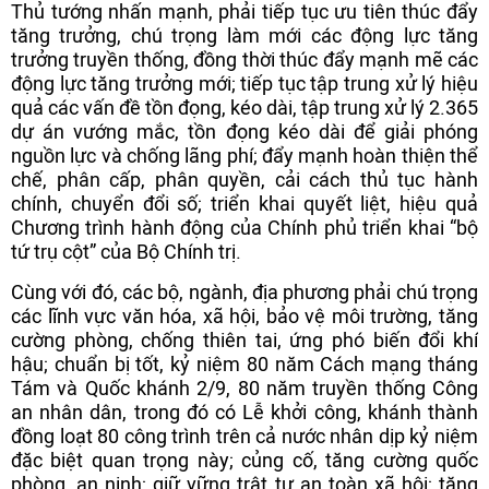
Thủ tướng nhấn mạnh, phải tiếp tục ưu tiên thúc đẩy
tăng trưởng, chú trọng làm mới các động lực tăng
trưởng truyền thống, đồng thời thúc đẩy mạnh mẽ các
động lực tăng trưởng mới; tiếp tục tập trung xử lý hiệu
quả các vấn đề tồn đọng, kéo dài, tập trung xử lý 2.365
dự án vướng mắc, tồn đọng kéo dài để giải phóng
nguồn lực và chống lãng phí; đẩy mạnh hoàn thiện thể
chế, phân cấp, phân quyền, cải cách thủ tục hành
chính, chuyển đổi số; triển khai quyết liệt, hiệu quả
Chương trình hành động của Chính phủ triển khai “bộ
tứ trụ cột” của Bộ Chính trị.
Cùng với đó, các bộ, ngành, địa phương phải chú trọng
các lĩnh vực văn hóa, xã hội, bảo vệ môi trường, tăng
cường phòng, chống thiên tai, ứng phó biến đổi khí
hậu; chuẩn bị tốt, kỷ niệm 80 năm Cách mạng tháng
Tám và Quốc khánh 2/9, 80 năm truyền thống Công
an nhân dân, trong đó có Lễ khởi công, khánh thành
đồng loạt 80 công trình trên cả nước nhân dịp kỷ niệm
đặc biệt quan trọng này; củng cố, tăng cường quốc
phòng, an ninh; giữ vững trật tự an toàn xã hội; tăng