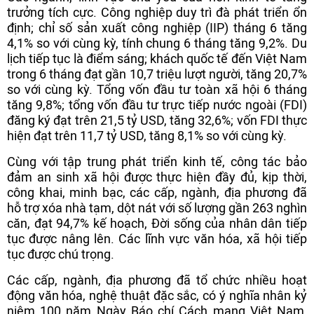
trưởng tích cực. Công nghiệp duy trì đà phát triển ổn
định; chỉ số sản xuất công nghiệp (IIP) tháng 6 tăng
4,1% so với cùng kỳ, tính chung 6 tháng tăng 9,2%. Du
lịch tiếp tục là điểm sáng; khách quốc tế đến Việt Nam
trong 6 tháng đạt gần 10,7 triệu lượt người, tăng 20,7%
so với cùng kỳ. Tổng vốn đầu tư toàn xã hội 6 tháng
tăng 9,8%; tổng vốn đầu tư trực tiếp nước ngoài (FDI)
đăng ký đạt trên 21,5 tỷ USD, tăng 32,6%; vốn FDI thực
hiện đạt trên 11,7 tỷ USD, tăng 8,1% so với cùng kỳ.
Cùng với tập trung phát triển kinh tế, công tác bảo
đảm an sinh xã hội được thực hiện đầy đủ, kịp thời,
công khai, minh bạc, các cấp, ngành, địa phương đã
hỗ trợ xóa nhà tạm, dột nát với số lượng gần 263 nghìn
căn, đạt 94,7% kế hoạch, Đời sống của nhân dân tiếp
tục được nâng lên. Các lĩnh vực văn hóa, xã hội tiếp
tục được chú trọng.
Các cấp, ngành, địa phương đã tổ chức nhiều hoạt
động văn hóa, nghệ thuật đặc sắc, có ý nghĩa nhân kỷ
niệm 100 năm Ngày Báo chí Cách mạng Việt Nam,