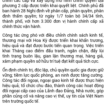
chính các cấp và xây dựng mô hình chính quyền địa
phương 2 cấp được triển khai quyết liệt. Chính phủ đã
ban hành 28 Nghị định về phân cấp, phân quyền, phân
định thẩm quyền; từ ngày 1/7 toàn bộ 34/34 tỉnh,
thành phố, với hơn 3.300 đơn vị hành chính cấp xã
chính thức vận hành.
Công tác ứng phó với điều chỉnh chính sách kinh tế,
thương mại với Hoa Kỳ được triển khai khẩn trương,
hiệu quả và đạt được bước tiến quan trọng. Việc triển
khai Tháng cao điểm đấu tranh, ngăn chặn, đẩy lùi
tình trạng buôn lậu, gian lận thương mại, hàng giả,
xâm phạm quyền sở hữu trí tuệ đạt kết quả tích cực.
Ổn định chính trị, độc lập, chủ quyền quốc gia được giữ
vững; tiềm lực quốc phòng, an ninh được tăng cường.
Công tác đối ngoại, ngoại giao kinh tế được thực hiện
hiệu quả; tổ chức chu đáo, thành công các hoạt động
đối ngoại cấp cao của Lãnh đạo Đảng, Nhà nước, góp
phần củng cố và nâng cao vị thế, uy tín của Việt Nam
trên trường quốc tế.