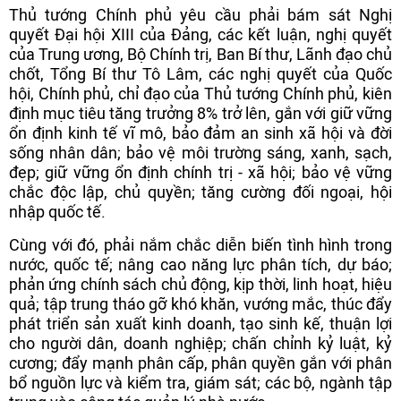
Thủ tướng Chính phủ yêu cầu phải bám sát Nghị
quyết Đại hội XIII của Đảng, các kết luận, nghị quyết
của Trung ương, Bộ Chính trị, Ban Bí thư, Lãnh đạo chủ
chốt, Tổng Bí thư Tô Lâm, các nghị quyết của Quốc
hội, Chính phủ, chỉ đạo của Thủ tướng Chính phủ, kiên
định mục tiêu tăng trưởng 8% trở lên, gắn với giữ vững
ổn định kinh tế vĩ mô, bảo đảm an sinh xã hội và đời
sống nhân dân; bảo vệ môi trường sáng, xanh, sạch,
đẹp; giữ vững ổn định chính trị - xã hội; bảo vệ vững
chắc độc lập, chủ quyền; tăng cường đối ngoại, hội
nhập quốc tế.
Cùng với đó, phải nắm chắc diễn biến tình hình trong
nước, quốc tế; nâng cao năng lực phân tích, dự báo;
phản ứng chính sách chủ động, kịp thời, linh hoạt, hiệu
quả; tập trung tháo gỡ khó khăn, vướng mắc, thúc đẩy
phát triển sản xuất kinh doanh, tạo sinh kế, thuận lợi
cho người dân, doanh nghiệp; chấn chỉnh kỷ luật, kỷ
cương; đẩy mạnh phân cấp, phân quyền gắn với phân
bổ nguồn lực và kiểm tra, giám sát; các bộ, ngành tập