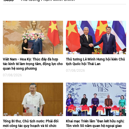
Việt Nam - Hoa Kỳ: Thúc đẩy đà hợp
Thủ tướng Lê Minh Hưng hội kiến Chủ
tác kinh tế làm trọng tâm, động lực cho
tịch Quốc hội Thái Lan
quan hệ song phương
07/08/2026
07/08/2026
Tổng Bí thư, Chủ tịch nước: Phải đổi
Khai mạc Triển lãm “Đan kết hữu nghị:
mới công tác quy hoạch và tổ chức
Tôn vinh 50 năm quan hệ ngoại giao