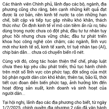
Các thành viên Chính phủ, lãnh đạo các bộ, ngành, địa
phương cũng cho rằng, bên cạnh những kết quả đạt
được là cơ bản, nền kinh tế nước ta còn những hạn
chế, bất cập và tiếp tục gặp nhiều khó khăn, thách
thức như: Ổn định kinh tế vĩ mô còn tiềm ẩn rủi ro; tiêu
dùng trong nước chưa có đột phá; đầu tư tư nhân tuy
phục hồi nhưng chưa vững chắc; đầu tư phát triển
khoa học công nghệ còn chậm; các ngành, lĩnh vực
mới như kinh tế số, kinh tế xanh, trí tuệ nhân tạo (AI),
chip bán dẫn... chưa có chuyển biến rõ nét.
Cùng với đó, công tác hoàn thiện thể chế, pháp luật
chưa theo kịp yêu cầu phát triển; thủ tục hành chính
trên một số lĩnh vực còn phức tạp; đời sống của một
bộ phận người dân còn khó khăn; thiên tai, bão lũ, thời
tiết cực đoan diễn biến phức tạp, ảnh hưởng lớn đến
hoạt động sản xuất, kinh doanh và sinh hoạt của
người dân...
Tại hội nghị, lãnh đạo các địa phương cho biết, từ ngày
1/7/2025, chính quyền địa phương 2 cấp đã vận hành