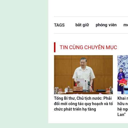
bắt giữ
phóng viên
mó
TAGS
TIN CÙNG CHUYÊN MỤC
Tổng Bí thư, Chủ tịch nước: Phải
Khai 
đổi mới công tác quy hoạch và tổ
hữu n
chức phát triển hạ tầng
hệ ng
Lan“