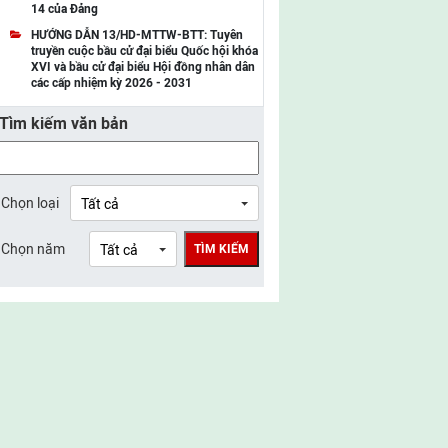
14 của Đảng
UBMTTQ Việt Nam tỉnh Điện Biên
HƯỚNG DẪN 13/HD-MTTW-BTT: Tuyên
truyền cuộc bầu cử đại biểu Quốc hội khóa
UBMTTQ Việt Nam tỉnh Sơn La
XVI và bầu cử đại biểu Hội đồng nhân dân
các cấp nhiệm kỳ 2026 - 2031
UBMTTQ Việt Nam tỉnh Thanh Hóa
Tìm kiếm văn bản
UBMTTQ Việt Nam tỉnh Nghệ An
UBMTTQ Việt Nam tỉnh Hà Tĩnh
UBMTTQ Việt Nam tỉnh Tuyên Quang
Chọn loại
UBMTTQ Việt Nam tỉnh Lào Cai
Chọn năm
TÌM KIẾM
UBMTTQ Việt Nam tỉnh Thái Nguyên
UBMTTQ Việt Nam tỉnh Phú Thọ
UBMTTQ Việt Nam tỉnh Bắc Ninh
UBMTTQ Việt Nam tỉnh Hưng Yên
UBMTTQ Việt Nam tỉnh Ninh Bình
UBMTTQ Việt Nam tỉnh Quảng Trị