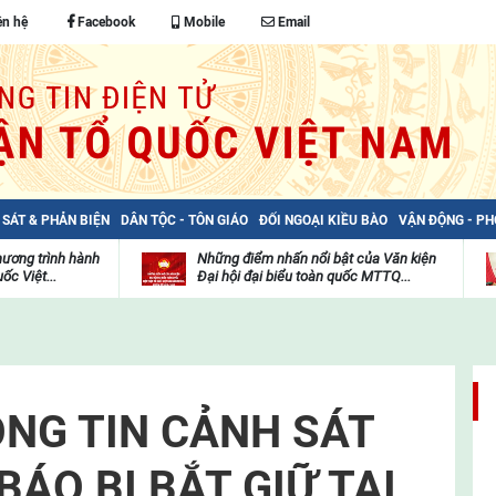
ên hệ
Facebook
Mobile
Email
 SÁT & PHẢN BIỆN
DÂN TỘC - TÔN GIÁO
ĐỐI NGOẠI KIỀU BÀO
VẬN ĐỘNG - P
hương trình hành
Những điểm nhấn nổi bật của Văn kiện
ốc Việt...
Đại hội đại biểu toàn quốc MTTQ...
Thư
H
viện
đ
video
c
m
t
NG TIN CẢNH SÁT
BÁO BỊ BẮT GIỮ TẠI