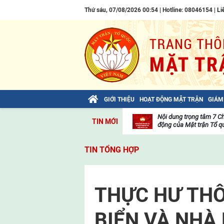
Thứ sáu, 07/08/2026 00:54 | Hotline: 08046154 |
Li
GIỚI THIỆU
HOẠT ĐỘNG MẶT TRẬN
GIÁM
Bài viết của Tổng Bí thư Tô Lâm: TIẾN
Nội dung trọng tâm 7 C
TIN MỚI
LÊN! TOÀN THẮNG ẮT VỀ TA!
động của Mặt trận Tổ qu
Thư
viện
TIN TỔNG HỢP
video
THỰC HƯ THÔ
BIỂN VÀ NHÀ 