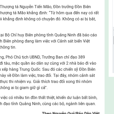
ới Thượng tá Nguyễn Tiến Mão, Đồn trưởng Đồn Biên
 Thượng tá Mão khẳng định: “Từ hôm qua đến nay có rất
tôi khẳng định không có chuyện đó. Không có ai bị bắt,
ện tại Bộ Chỉ huy Biên phòng tỉnh Quảng Ninh đã báo cáo
nh Biên phòng đang làm việc với Cảnh sát biển Việt
hông tin.
ũng, Phó Chủ tịch UBND, Trưởng Ban chỉ đạo 389
đi tàu, mặc quần áo dân sự cùng với 2 nhà báo đi vào
u xếp hàng Trung Quốc. Sau đó các chiến sỹ Đồn Biên
y về Đồn làm việc, trao đổi. Tại đây, nhóm cảnh sát
thực thi nhiệm vụ. Giải thích trao đổi xong thì nhóm
hông ai bị giam giữ gì cả”.
ệc có nhiều tin đồn thất thiệt, khiến dư luận bất bình,
nh đạo tỉnh Quảng Ninh, cùng các bộ, ngành liên quan.
Theo Nguyễn Quý/Báo Dân Việt