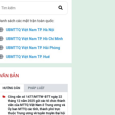
Danh sách các mặt trận toàn quốc:
UBMTTQ Việt Nam TP. Hà Nội
UBMTTQ Việt Nam TP. Hồ Chí Minh
UBMTTQ Việt Nam TP. Hải Phòng
UBMTTQ Việt Nam TP. Huế
UBMTTQ Việt Nam TP. Đà Nẵng
UBMTTQ Việt Nam TP. Cần Thơ
VĂN BẢN
UBMTTQ Việt Nam tỉnh Quảng Ninh
HƯỚNG DẪN
PHÁP LUẬT
UBMTTQ Việt Nam tỉnh Cao Bằng
Công văn số 1477/MTTW-BTT ngày 22
tháng 12 năm 2025 gửi các tổ chức thành
UBMTTQ Việt Nam tỉnh Lạng Sơn
viên của MTTQ Việt Nam ở Trung ương và
Ủy ban MTTQ các tỉnh, thành phố trực
UBMTTQ Việt Nam tỉnh Lai Châu
thuộc Trung ương về tuyên truyền Đại hội