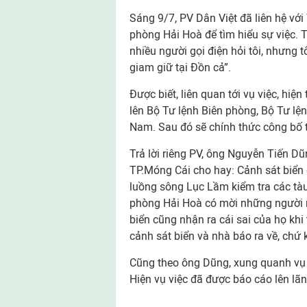
Sáng 9/7, PV Dân Việt đã liên hệ v
phòng Hải Hoà để tìm hiểu sự việc.
nhiều người gọi điện hỏi tôi, nhưng 
giam giữ tại Đồn cả”.
Được biết, liên quan tới vụ việc, hi
lên Bộ Tư lệnh Biên phòng, Bộ Tư lệ
Nam. Sau đó sẽ chính thức công bố t
Trả lời riêng PV, ông Nguyễn Tiến D
TP.Móng Cái cho hay: Cảnh sát biển 
luồng sông Lục Lầm kiểm tra các tà
phòng Hải Hoà có mời những người nà
biển cũng nhận ra cái sai của họ khi 
cảnh sát biển và nhà báo ra về, chứ k
Cũng theo ông Dũng, xung quanh vụ vi
Hiện vụ việc đã được báo cáo lên lã