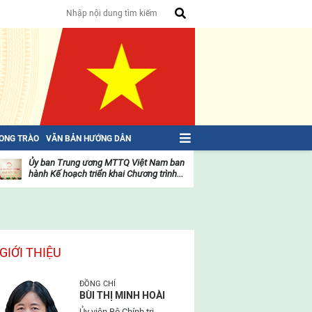
HONG TRÀO
VĂN BẢN HƯỚNG DẪN
Ủy ban Trung ương MTTQ Việt Nam ban
Toàn văn NGHỊ QU
hành Kế hoạch triển khai Chương trình...
toàn quốc Mặt trậ
oạt
Hoạt
ộng
động
ủa
của
ặt
mặt
rận
trận
GIỚI THIỆU
ĐỒNG CHÍ
BÙI THỊ MINH HOÀI
Ủy viên Bộ Chính trị,