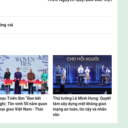
ng cái
mạc Triển lãm “Đan kết
Thủ tướng Lê Minh Hưng: Quyết
ghị: Tôn vinh 50 năm quan
tâm xây dựng một không gian
oại giao Việt Nam - Thái
mạng an toàn, tin cậy và nhân
văn