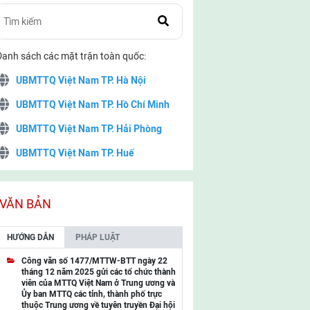
Danh sách các mặt trận toàn quốc:
UBMTTQ Việt Nam TP. Hà Nội
UBMTTQ Việt Nam TP. Hồ Chí Minh
UBMTTQ Việt Nam TP. Hải Phòng
UBMTTQ Việt Nam TP. Huế
UBMTTQ Việt Nam TP. Đà Nẵng
UBMTTQ Việt Nam TP. Cần Thơ
VĂN BẢN
UBMTTQ Việt Nam tỉnh Quảng Ninh
HƯỚNG DẪN
PHÁP LUẬT
UBMTTQ Việt Nam tỉnh Cao Bằng
Công văn số 1477/MTTW-BTT ngày 22
tháng 12 năm 2025 gửi các tổ chức thành
UBMTTQ Việt Nam tỉnh Lạng Sơn
viên của MTTQ Việt Nam ở Trung ương và
Ủy ban MTTQ các tỉnh, thành phố trực
UBMTTQ Việt Nam tỉnh Lai Châu
thuộc Trung ương về tuyên truyền Đại hội