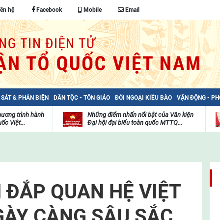
iên hệ
Facebook
Mobile
Email
 SÁT & PHẢN BIỆN
DÂN TỘC - TÔN GIÁO
ĐỐI NGOẠI KIỀU BÀO
VẬN ĐỘNG - P
hương trình hành
Những điểm nhấn nổi bật của Văn kiện
ốc Việt...
Đại hội đại biểu toàn quốc MTTQ...
Thư
H
viện
đ
video
c
m
t
N ĐẮP QUAN HỆ VIỆT
GÀY CÀNG SÂU SẮC,