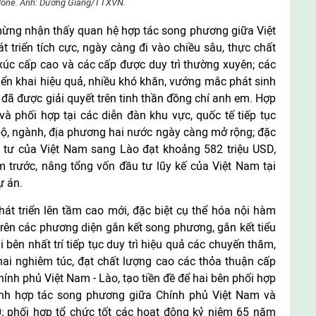
one. Ảnh: Dương Giang/TTXVN.
mừng nhận thấy quan hệ hợp tác song phương giữa Việt
t triển tích cực, ngày càng đi vào chiều sâu, thực chất
xúc cấp cao và các cấp được duy trì thường xuyên; các
ển khai hiệu quả, nhiều khó khăn, vướng mắc phát sinh
 đã được giải quyết trên tinh thần đồng chí anh em. Hợp
và phối hợp tại các diễn đàn khu vực, quốc tế tiếp tục
bộ, ngành, địa phương hai nước ngày càng mở rộng; đặc
u tư của Việt Nam sang Lào đạt khoảng 582 triệu USD,
m trước, nâng tổng vốn đầu tư lũy kế của Việt Nam tại
ự án.
át triển lên tầm cao mới, đặc biệt cụ thể hóa nội hàm
 trên các phương diện gắn kết song phương, gắn kết tiểu
 bên nhất trí tiếp tục duy trì hiệu quả các chuyến thăm,
khai nghiêm túc, đạt chất lượng cao các thỏa thuận cấp
hính phủ Việt Nam - Lào, tạo tiền đề để hai bên phối hợp
định hợp tác song phương giữa Chính phủ Việt Nam và
; phối hợp tổ chức tốt các hoạt động kỷ niệm 65 năm