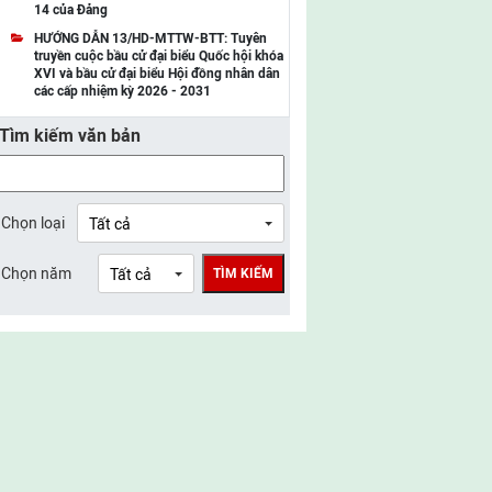
14 của Đảng
UBMTTQ Việt Nam tỉnh Điện Biên
HƯỚNG DẪN 13/HD-MTTW-BTT: Tuyên
truyền cuộc bầu cử đại biểu Quốc hội khóa
UBMTTQ Việt Nam tỉnh Sơn La
XVI và bầu cử đại biểu Hội đồng nhân dân
các cấp nhiệm kỳ 2026 - 2031
UBMTTQ Việt Nam tỉnh Thanh Hóa
Tìm kiếm văn bản
UBMTTQ Việt Nam tỉnh Nghệ An
UBMTTQ Việt Nam tỉnh Hà Tĩnh
UBMTTQ Việt Nam tỉnh Tuyên Quang
Chọn loại
UBMTTQ Việt Nam tỉnh Lào Cai
Chọn năm
TÌM KIẾM
UBMTTQ Việt Nam tỉnh Thái Nguyên
UBMTTQ Việt Nam tỉnh Phú Thọ
UBMTTQ Việt Nam tỉnh Bắc Ninh
UBMTTQ Việt Nam tỉnh Hưng Yên
UBMTTQ Việt Nam tỉnh Ninh Bình
UBMTTQ Việt Nam tỉnh Quảng Trị