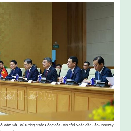
hội đàm với Thủ tướng nước Cộng hòa Dân chủ Nhân dân Lào Sonexay