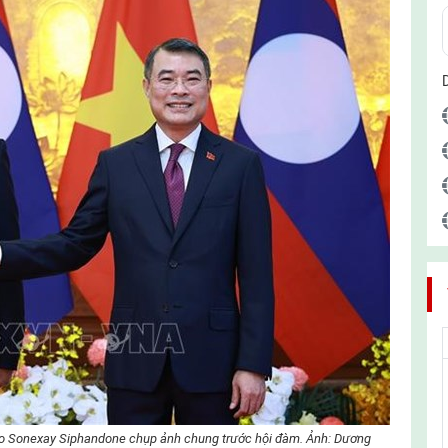
o Sonexay Siphandone chụp ảnh chung trước hội đàm. Ảnh: Dương