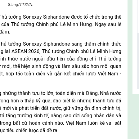
Giang/TTXVN.
 Thủ tướng Sonexay Siphandone được tổ chức trọng thể
rì của Thủ tướng Chính phủ Lê Minh Hưng. Ngay sau lễ
 đàm.
 Thủ tướng Sonexay Siphandone sang thăm chính thức
g lai ASEAN 2026, Thủ tướng Chính phủ Lê Minh Hưng
nh thức nước ngoài đầu tiên của đồng chí Thủ tướng
 mới, thể hiện sinh động và làm sâu sắc hơn mối quan
ệt, hợp tác toàn diện và gắn kết chiến lược Việt Nam -
những thành tựu to lớn, toàn diện mà Đảng, Nhà nước
ong hơn 5 thập kỷ qua, đặc biệt là những thành tựu đã
mới và phát triển đất nước, giữ vững ổn định chính trị,
rì tăng trưởng kinh tế, nâng cao đời sống nhân dân và
 trong bất cứ hoàn cảnh nào, Việt Nam luôn kề vai sát
c tiêu chiến lược đã đề ra.