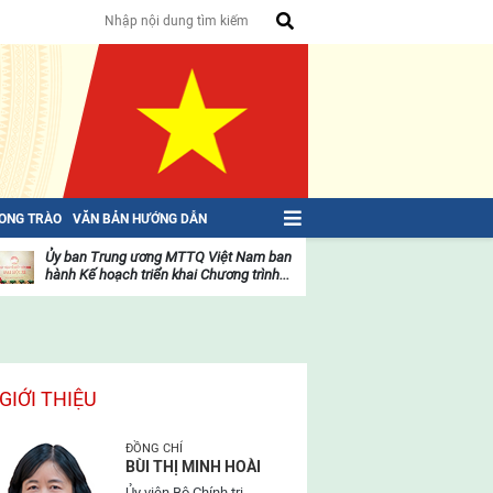
HONG TRÀO
VĂN BẢN HƯỚNG DẪN
Ủy ban Trung ương MTTQ Việt Nam ban
Toàn văn NGHỊ QU
hành Kế hoạch triển khai Chương trình...
toàn quốc Mặt trậ
oạt
Hoạt
ộng
động
ủa
của
ặt
mặt
rận
trận
GIỚI THIỆU
ĐỒNG CHÍ
BÙI THỊ MINH HOÀI
Ủy viên Bộ Chính trị,