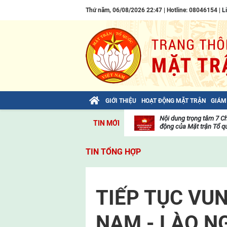
Thứ năm, 06/08/2026 22:47 | Hotline: 08046154 |
L
GIỚI THIỆU
HOẠT ĐỘNG MẶT TRẬN
GIÁM
Bài viết của Tổng Bí thư Tô Lâm: TIẾN
Nội dung trọng tâm 7 C
TIN MỚI
LÊN! TOÀN THẮNG ẮT VỀ TA!
động của Mặt trận Tổ qu
Thư
viện
TIN TỔNG HỢP
video
TIẾP TỤC VU
NAM - LÀO N