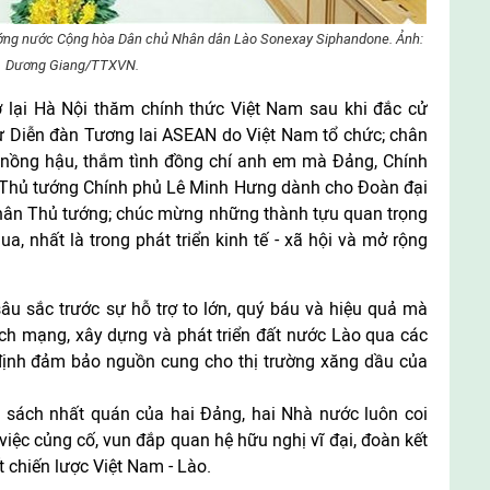
ớng nước Cộng hòa Dân chủ Nhân dân Lào Sonexay Siphandone. Ảnh:
Dương Giang/TTXVN.
ở lại Hà Nội thăm chính thức Việt Nam sau khi đắc cử
ự Diễn đàn Tương lai ASEAN do Việt Nam tổ chức; chân
, nồng hậu, thắm tình đồng chí anh em mà Đảng, Chính
 Thủ tướng Chính phủ Lê Minh Hưng dành cho Đoàn đại
nhân Thủ tướng; chúc mừng những thành tựu quan trọng
a, nhất là trong phát triển kinh tế - xã hội và mở rộng
âu sắc trước sự hỗ trợ to lớn, quý báu và hiệu quả mà
ch mạng, xây dựng và phát triển đất nước Lào qua các
ổn định đảm bảo nguồn cung cho thị trường xăng dầu của
h sách nhất quán của hai Đảng, hai Nhà nước luôn coi
việc củng cố, vun đắp quan hệ hữu nghị vĩ đại, đoàn kết
t chiến lược Việt Nam - Lào.