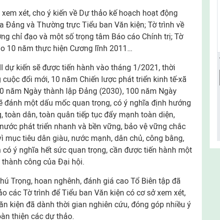
n xem xét, cho ý kiến về Dự thảo kế hoạch hoạt động
ủa Đảng và Thường trực Tiểu ban Văn kiện; Tờ trình về
ng chỉ đạo và một số trọng tâm Báo cáo Chính trị; Tờ
áo 10 năm thực hiện Cương lĩnh 2011…
II dự kiến sẽ được tiến hành vào tháng 1/2021, thời
cuộc đổi mới, 10 năm Chiến lược phát triển kinh tế-xã
100 năm Ngày thành lập Đảng (2030), 100 năm Ngày
 sẽ đánh một dấu mốc quan trọng, có ý nghĩa định hướng
g, toàn dân, toàn quân tiếp tục đẩy mạnh toàn diện,
 nước phát triển nhanh và bền vững, bảo vệ vững chắc
vì mục tiêu dân giàu, nước mạnh, dân chủ, công bằng,
n có ý nghĩa hết sức quan trọng, cần được tiến hành một
 thành công của Đại hội.
hú Trọng, hoan nghênh, đánh giá cao Tổ Biên tập đã
ảo các Tờ trình để Tiểu ban Văn kiện có cơ sở xem xét,
Văn kiện đã dành thời gian nghiên cứu, đóng góp nhiều ý
oàn thiện các dự thảo.