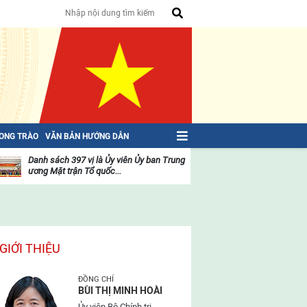
HONG TRÀO
VĂN BẢN HƯỚNG DẪN
Danh sách 397 vị là Ủy viên Ủy ban Trung
THÔNG CÁO BÁO C
ương Mặt trận Tổ quốc...
đại biểu toàn quố
oạt
Hoạt
ộng
động
ủa
của
ặt
mặt
rận
trận
GIỚI THIỆU
ĐỒNG CHÍ
BÙI THỊ MINH HOÀI
Ủy viên Bộ Chính trị,