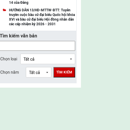
14 của Đảng
UBMTTQ Việt Nam tỉnh Điện Biên
HƯỚNG DẪN 13/HD-MTTW-BTT: Tuyên
truyền cuộc bầu cử đại biểu Quốc hội khóa
UBMTTQ Việt Nam tỉnh Sơn La
XVI và bầu cử đại biểu Hội đồng nhân dân
các cấp nhiệm kỳ 2026 - 2031
UBMTTQ Việt Nam tỉnh Thanh Hóa
Tìm kiếm văn bản
UBMTTQ Việt Nam tỉnh Nghệ An
UBMTTQ Việt Nam tỉnh Hà Tĩnh
UBMTTQ Việt Nam tỉnh Tuyên Quang
Chọn loại
UBMTTQ Việt Nam tỉnh Lào Cai
Chọn năm
TÌM KIẾM
UBMTTQ Việt Nam tỉnh Thái Nguyên
UBMTTQ Việt Nam tỉnh Phú Thọ
UBMTTQ Việt Nam tỉnh Bắc Ninh
UBMTTQ Việt Nam tỉnh Hưng Yên
UBMTTQ Việt Nam tỉnh Ninh Bình
UBMTTQ Việt Nam tỉnh Quảng Trị