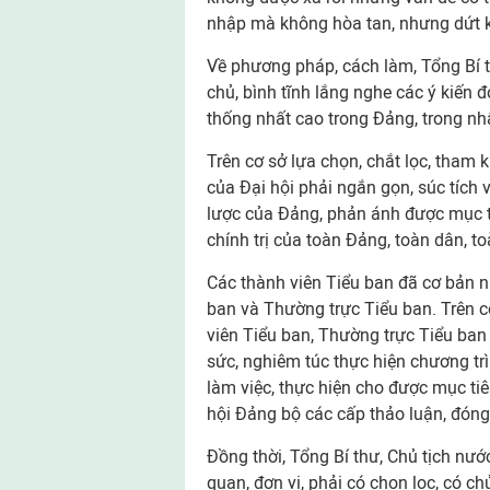
nhập mà không hòa tan, nhưng dứt k
Về phương pháp, cách làm, Tổng Bí t
chủ, bình tĩnh lắng nghe các ý kiến đó
thống nhất cao trong Đảng, trong nh
Trên cơ sở lựa chọn, chắt lọc, tham 
của Đại hội phải ngắn gọn, súc tích v
lược của Đảng, phản ánh được mục t
chính trị của toàn Đảng, toàn dân, to
Các thành viên Tiểu ban đã cơ bản nh
ban và Thường trực Tiểu ban. Trên cơ
viên Tiểu ban, Thường trực Tiểu ban 
sức, nghiêm túc thực hiện chương tr
làm việc, thực hiện cho được mục ti
hội Đảng bộ các cấp thảo luận, đóng
Đồng thời, Tổng Bí thư, Chủ tịch nướ
quan, đơn vị, phải có chọn lọc, có ch