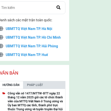
Danh sách các mặt trận toàn quốc:
UBMTTQ Việt Nam TP. Hà Nội
UBMTTQ Việt Nam TP. Hồ Chí Minh
UBMTTQ Việt Nam TP. Hải Phòng
UBMTTQ Việt Nam TP. Huế
UBMTTQ Việt Nam TP. Đà Nẵng
UBMTTQ Việt Nam TP. Cần Thơ
VĂN BẢN
UBMTTQ Việt Nam tỉnh Quảng Ninh
HƯỚNG DẪN
PHÁP LUẬT
UBMTTQ Việt Nam tỉnh Cao Bằng
Công văn số 1477/MTTW-BTT ngày 22
tháng 12 năm 2025 gửi các tổ chức thành
UBMTTQ Việt Nam tỉnh Lạng Sơn
viên của MTTQ Việt Nam ở Trung ương và
Ủy ban MTTQ các tỉnh, thành phố trực
UBMTTQ Việt Nam tỉnh Lai Châu
thuộc Trung ương về tuyên truyền Đại hội