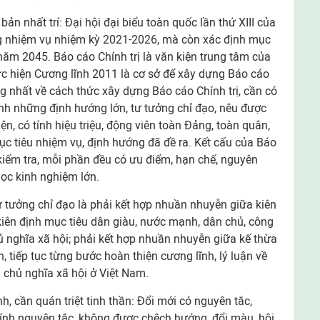
ản nhất trí: Đại hội đại biểu toàn quốc lần thứ XIII của
g nhiệm vụ nhiệm kỳ 2021-2026, mà còn xác định mục
ăm 2045. Báo cáo Chính trị là văn kiện trung tâm của
ực hiện Cương lĩnh 2011 là cơ sở để xây dựng Báo cáo
ống nhất về cách thức xây dựng Báo cáo Chính trị, cần có
ịnh những định hướng lớn, tư tưởng chỉ đạo, nêu được
ện, có tính hiệu triệu, động viên toàn Đảng, toàn quân,
ục tiêu nhiệm vụ, định hướng đã đề ra. Kết cấu của Báo
 kiểm tra, mỗi phần đều có ưu điểm, hạn chế, nguyên
học kinh nghiệm lớn.
ư tưởng chỉ đạo là phải kết hợp nhuần nhuyễn giữa kiên
kiên định mục tiêu dân giàu, nước mạnh, dân chủ, công
ủ nghĩa xã hội; phải kết hợp nhuần nhuyễn giữa kế thừa
ễn, tiếp tục từng bước hoàn thiện cương lĩnh, lý luận về
 chủ nghĩa xã hội ở Việt Nam.
, cần quán triệt tinh thần: Đổi mới có nguyên tắc,
ính nguyên tắc, không được chệch hướng, đổi màu, hội