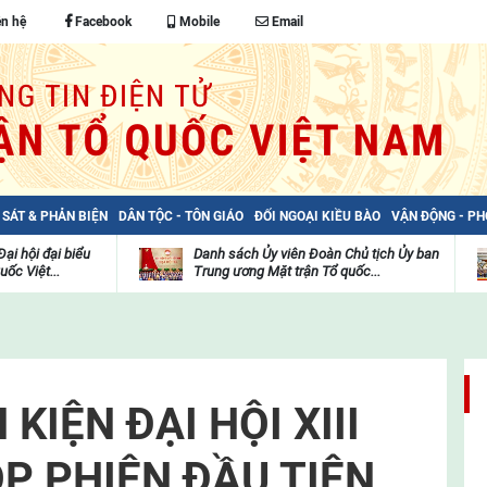
ên hệ
Facebook
Mobile
Email
 SÁT & PHẢN BIỆN
DÂN TỘC - TÔN GIÁO
ĐỐI NGOẠI KIỀU BÀO
VẬN ĐỘNG - P
i hội đại biểu
Danh sách Ủy viên Đoàn Chủ tịch Ủy ban
ốc Việt...
Trung ương Mặt trận Tổ quốc...
Hoạt
H
động
đ
của
c
mặt
m
trận
t
KIỆN ĐẠI HỘI XIII
P PHIÊN ĐẦU TIÊN