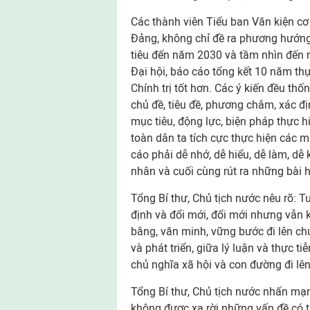
Các thành viên Tiểu ban Văn kiện cơ b
Đảng, không chỉ đề ra phương hướn
tiêu đến năm 2030 và tầm nhìn đến n
Đại hội, báo cáo tổng kết 10 năm th
Chính trị tốt hơn. Các ý kiến đều th
chủ đề, tiêu đề, phương châm, xác đ
mục tiêu, động lực, biện pháp thực hi
toàn dân ta tích cực thực hiện các m
cáo phải dễ nhớ, dễ hiểu, dễ làm, dễ
nhân và cuối cùng rút ra những bài 
Tổng Bí thư, Chủ tịch nước nêu rõ: T
định và đổi mới, đổi mới nhưng vẫn 
bằng, văn minh, vững bước đi lên ch
và phát triển, giữa lý luận và thực ti
chủ nghĩa xã hội và con đường đi lên
Tổng Bí thư, Chủ tịch nước nhấn mạnh
không được xa rời những vấn đề có t