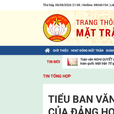
Thứ bảy, 08/08/2026 21:08 | Hotline: 08046154 |
Li
GIỚI THIỆU
HOẠT ĐỘNG MẶT TRẬN
GIÁM
Ủy ban Trung ương MTTQ Việt Nam ban
Toàn văn NGHỊ QUYẾT Đạ
TIN MỚI
hành Kế hoạch triển khai Chương trình...
toàn quốc Mặt trận Tổ qu
Hoạt
động
TIN TỔNG HỢP
của
mặt
trận
TIỂU BAN VĂN 
CỦA ĐẢNG HỌ