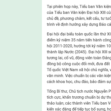
Tại phiên họp này, Tiểu ban Văn kiệ
của Tiểu ban Văn kiện Đại hội XIII c
chủ đề, phương châm, kết cấu, tư tưở
trình về định hướng xây dựng Báo c
Đại hội đại biểu toàn quốc lần thứ XI
điểm kỷ niệm 35 năm tiến hành công 
hội 2011-2020, hướng tới kỷ niệm 
thành lập Nước (2045). Đại hội XIII
tương lai, cổ vũ, động viên toàn Đản
đồng bộ công cuộc đổi mới, đưa đất
Tổ quốc Việt Nam xã hội chủ nghĩa, 
văn minh. Việc chuẩn bị các văn kiệ
cách khoa học, chu đáo, bảo đảm sự
Tổng Bí thư, Chủ tịch nước Nguyễn P
tích cực, khẩn trương chuẩn bị dự th
thảo luận; các thành viên Tiểu ban 
kiến xác đáng để tiếp tục bổ sung, h