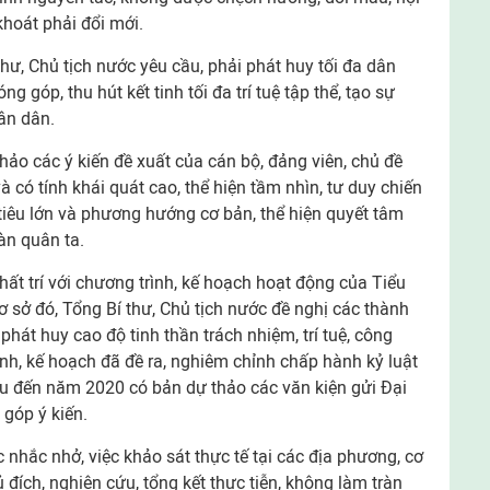
hoát phải đổi mới.
hư, Chủ tịch nước yêu cầu, phải phát huy tối đa dân
ng góp, thu hút kết tinh tối đa trí tuệ tập thể, tạo sự
ân dân.
khảo các ý kiến đề xuất của cán bộ, đảng viên, chủ đề
à có tính khái quát cao, thể hiện tầm nhìn, tư duy chiến
iêu lớn và phương hướng cơ bản, thể hiện quyết tâm
àn quân ta.
ất trí với chương trình, kế hoạch hoạt động của Tiểu
 sở đó, Tổng Bí thư, Chủ tịch nước đề nghị các thành
phát huy cao độ tinh thần trách nhiệm, trí tuệ, công
ình, kế hoạch đã đề ra, nghiêm chỉnh chấp hành kỷ luật
êu đến năm 2020 có bản dự thảo các văn kiện gửi Đại
 góp ý kiến.
c nhắc nhở, việc khảo sát thực tế tại các địa phương, cơ
ủ đích, nghiên cứu, tổng kết thực tiễn, không làm tràn