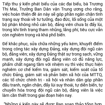
Tiếp thu ý kiến phát biểu của các đại biểu, bà Trương
Thị Mai, Trưởng Ban Dân vận Trung ương cho rằng,
việc hoàn thiện đề án này sẽ góp phần ngăn chặn tình
trạng suy thoái về tư tưởng, đạo đức, lối sống của một
bộ phận không nhỏ cán bộ, đảng viên chưa bị đẩy lùi,
trong khi tình trạng tham nhũng, lãng phí, tiêu cực vẫn
còn nghiêm trọng và khá phổ biến.
Để khắc phục, sửa chữa những yếu kém, khuyết điểm
trong công tác xây dựng Đảng, xây dựng đội ngũ cán
bộ, đảng viên; xây dựng Đảng thật sự trong sạch, vững
mạnh, xây dựng đội ngũ đảng viên có đủ năng lực,
phẩm chất ngang tầm với nhiệm vụ thì việc thực hiện
nghiêm cơ chế kiểm tra, giám sát, kiểm soát của tổ
chức Đảng, giám sát và phản biện xã hội của MTTQ,
các tổ chức chính trị - xã hội và nhân dân góp phần
đấu tranh, ngăn chặn, đẩy lùi suy thoái, tự diễn biến, tự
chuyển hóa trong đội ngũ cán bộ, đảng viên là việc
làm cần thiết trong giai đoạn hiện nay.
“Những ý kiến này sẽ được Ban soạn thảo tổng hợp,