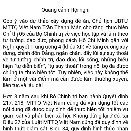
Quang cảnh Hội nghị
Góp ý vào dự thảo xây dựng đề án, Chủ tịch UBTƯ
MTTQ Việt Nam Trần Thanh Mẫn cho rằng, thực hiện
Chỉ thị 05 của Bộ Chính trị về việc học tập và làm theo
tư tưởng, đạo đức, phong cách Hồ Chí Minh gắn với
Nghị quyết Trung ương 4 (khóa XII) về tăng cường xây
dựng, chỉnh đốn Đảng, ngăn chặn, đẩy lùi sự suy thoái
về tư tưởng chính trị, đạo đức, lối sống, những biểu
hiện “tự diễn biến”, “tự suy thoái” trong nội bộ đã được
chúng ta thực hiện tốt. Tuy nhiên, việc này không thể
làm ở một vài điểm mà cần được làm thường xuyên,
liên tục và lâu dài.
Hơn 3 năm sau khi Bộ Chính trị ban hành Quyết định
217, 218, MTTQ Việt Nam cũng đã vận dụng tốt các
nội dung đã được quy định để thực hiện tốt nhiệm vụ
giám sát và phản biện xã hội. Không dừng lại ở đó, tại
Điều 27 của Luật MTTQ Việt Nam cũng đã quy định về
hình thức giám sát; Điều 34, quy định hình thức phản