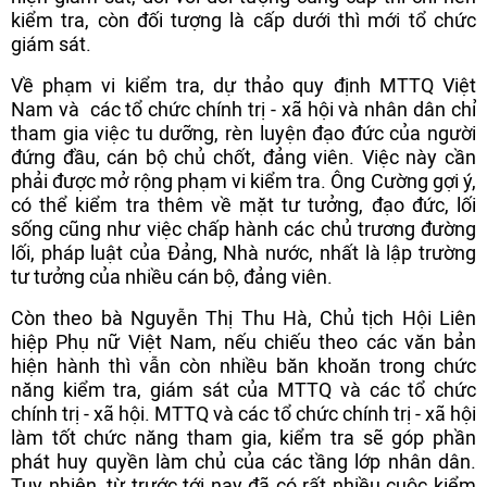
kiểm tra, còn đối tượng là cấp dưới thì mới tổ chức
giám sát.
Về phạm vi kiểm tra, dự thảo quy định MTTQ Việt
Nam và các tổ chức chính trị - xã hội và nhân dân chỉ
tham gia việc tu dưỡng, rèn luyện đạo đức của người
đứng đầu, cán bộ chủ chốt, đảng viên. Việc này cần
phải được mở rộng phạm vi kiểm tra. Ông Cường gợi ý,
có thể kiểm tra thêm về mặt tư tưởng, đạo đức, lối
sống cũng như việc chấp hành các chủ trương đường
lối, pháp luật của Đảng, Nhà nước, nhất là lập trường
tư tưởng của nhiều cán bộ, đảng viên.
Còn theo bà Nguyễn Thị Thu Hà, Chủ tịch Hội Liên
hiệp Phụ nữ Việt Nam, nếu chiếu theo các văn bản
hiện hành thì vẫn còn nhiều băn khoăn trong chức
năng kiểm tra, giám sát của MTTQ và các tổ chức
chính trị - xã hội. MTTQ và các tổ chức chính trị - xã hội
làm tốt chức năng tham gia, kiểm tra sẽ góp phần
phát huy quyền làm chủ của các tầng lớp nhân dân.
Tuy nhiên, từ trước tới nay đã có rất nhiều cuộc kiểm