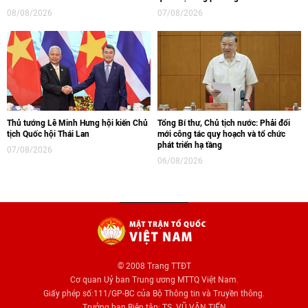
08/08/2026
07/08/2026
Thủ tướng Lê Minh Hưng hội kiến Chủ
Tổng Bí thư, Chủ tịch nước: Phải đổi
tịch Quốc hội Thái Lan
mới công tác quy hoạch và tổ chức
phát triển hạ tầng
07/08/2026
06/08/2026
© 2008 Trang TTĐT
Cơ quan Uỷ ban Trung ương MTTQ Việt Nam.
Giấy phép số:111/GP-BC của Bộ Thông tin và Truyền thông.
Trưởng ban Biên tập: TS. VŨ VĂN TIẾN