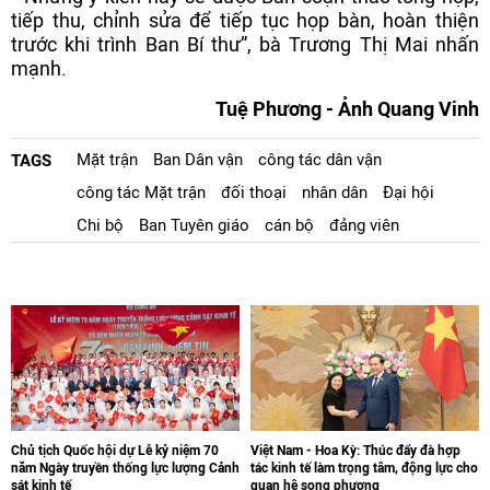
tiếp thu, chỉnh sửa để tiếp tục họp bàn, hoàn thiện
trước khi trình Ban Bí thư”, bà Trương Thị Mai nhấn
mạnh.
Tuệ Phương - Ảnh Quang Vinh
Mặt trận
Ban Dân vận
công tác dân vận
TAGS
công tác Mặt trận
đối thoại
nhân dân
Đại hội
Chi bộ
Ban Tuyên giáo
cán bộ
đảng viên
Chủ tịch Quốc hội dự Lễ kỷ niệm 70
Việt Nam - Hoa Kỳ: Thúc đẩy đà hợp
năm Ngày truyền thống lực lượng Cảnh
tác kinh tế làm trọng tâm, động lực cho
sát kinh tế
quan hệ song phương