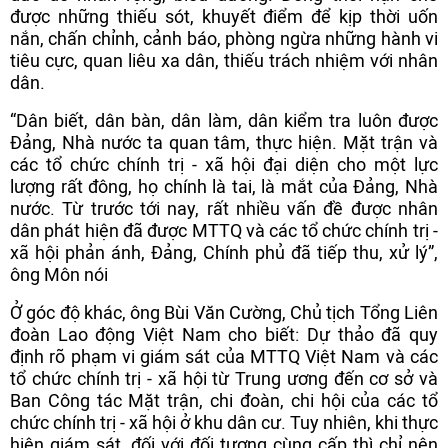
được những thiếu sót, khuyết điểm để kịp thời uốn
nắn, chấn chỉnh, cảnh báo, phòng ngừa những hành vi
tiêu cực, quan liêu xa dân, thiếu trách nhiệm với nhân
dân.
“Dân biết, dân bàn, dân làm, dân kiểm tra luôn được
Đảng, Nhà nước ta quan tâm, thực hiện. Mặt trận và
các tổ chức chính trị - xã hội đại diện cho một lực
lượng rất đông, họ chính là tai, là mắt của Đảng, Nhà
nước. Từ trước tới nay, rất nhiều vấn đề được nhân
dân phát hiện đã được MTTQ và các tổ chức chính trị -
xã hội phản ánh, Đảng, Chính phủ đã tiếp thu, xử lý”,
ông Môn nói
Ở góc độ khác, ông Bùi Văn Cường, Chủ tịch Tổng Liên
đoàn Lao động Việt Nam cho biết: Dự thảo đã quy
định rõ phạm vi giám sát của MTTQ Việt Nam và các
tổ chức chính trị - xã hội từ Trung ương đến cơ sở và
Ban Công tác Mặt trận, chi đoàn, chi hội của các tổ
chức chính trị - xã hội ở khu dân cư. Tuy nhiên, khi thực
hiện giám sát, đối với đối tượng cùng cấp thì chỉ nên