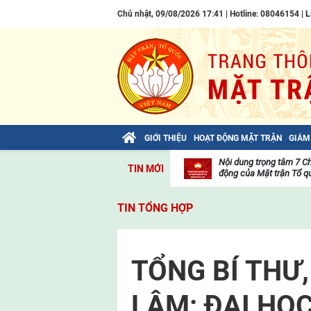
Chủ nhật, 09/08/2026 17:41 | Hotline: 08046154 |
L
GIỚI THIỆU
HOẠT ĐỘNG MẶT TRẬN
GIÁM
Bài viết của Tổng Bí thư Tô Lâm: TIẾN
Nội dung trọng tâm 7 C
TIN MỚI
LÊN! TOÀN THẮNG ẮT VỀ TA!
động của Mặt trận Tổ qu
Thư
viện
TIN TỔNG HỢP
video
TỔNG BÍ THƯ
LÂM: ĐẠI HỌC