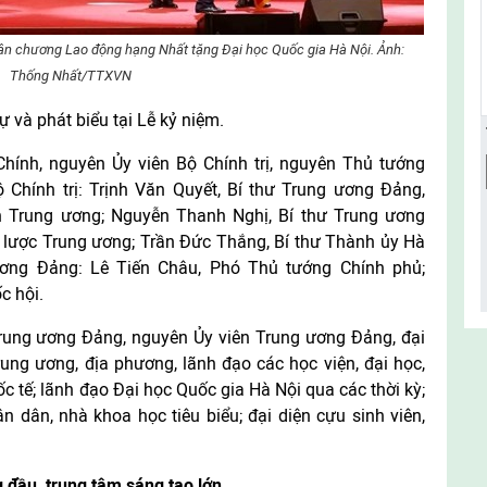
uân chương Lao động hạng Nhất tặng Đại học Quốc gia Hà Nội. Ảnh:
Thống Nhất/TTXVN
 và phát biểu tại Lễ kỷ niệm.
ính, nguyên Ủy viên Bộ Chính trị, nguyên Thủ tướng
 Chính trị: Trịnh Văn Quyết, Bí thư Trung ương Đảng,
 Trung ương; Nguyễn Thanh Nghị, Bí thư Trung ương
 lược Trung ương; Trần Đức Thắng, Bí thư Thành ủy Hà
ương Đảng: Lê Tiến Châu, Phó Thủ tướng Chính phủ;
c hội.
rung ương Đảng, nguyên Ủy viên Trung ương Đảng, đại
ung ương, địa phương, lãnh đạo các học viện, đại học,
ốc tế; lãnh đạo Đại học Quốc gia Hà Nội qua các thời kỳ;
 dân, nhà khoa học tiêu biểu; đại diện cựu sinh viên,
g đầu, trung tâm sáng tạo lớn