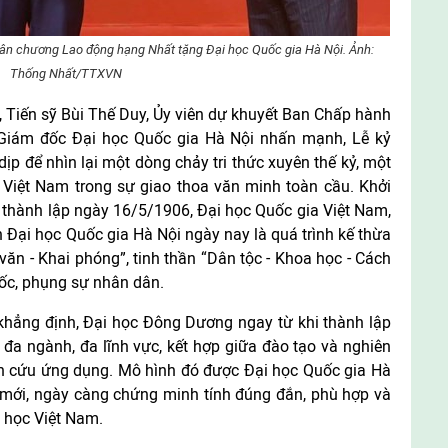
uân chương Lao động hạng Nhất tặng Đại học Quốc gia Hà Nội. Ảnh:
Thống Nhất/TTXVN
, Tiến sỹ Bùi Thế Duy, Ủy viên dự khuyết Ban Chấp hành
 Giám đốc Đại học Quốc gia Hà Nội nhấn mạnh, Lễ kỷ
ịp để nhìn lại một dòng chảy tri thức xuyên thế kỷ, một
ệ Việt Nam trong sự giao thoa văn minh toàn cầu. Khởi
thành lập ngày 16/5/1906, Đại học Quốc gia Việt Nam,
Đại học Quốc gia Hà Nội ngày nay là quá trình kế thừa
 văn - Khai phóng”, tinh thần “Dân tộc - Khoa học - Cách
ốc, phụng sự nhân dân.
khẳng định, Đại học Đông Dương ngay từ khi thành lập
đa ngành, đa lĩnh vực, kết hợp giữa đào tạo và nghiên
ên cứu ứng dụng. Mô hình đó được Đại học Quốc gia Hà
o mới, ngày càng chứng minh tính đúng đắn, phù hợp và
i học Việt Nam.