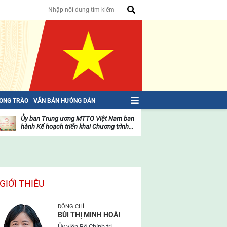
HONG TRÀO
VĂN BẢN HƯỚNG DẪN
Ủy ban Trung ương MTTQ Việt Nam ban
Toàn văn NGHỊ QU
hành Kế hoạch triển khai Chương trình...
toàn quốc Mặt trậ
oạt
Hoạt
ộng
động
ủa
của
ặt
mặt
rận
trận
GIỚI THIỆU
ĐỒNG CHÍ
BÙI THỊ MINH HOÀI
Ủy viên Bộ Chính trị,