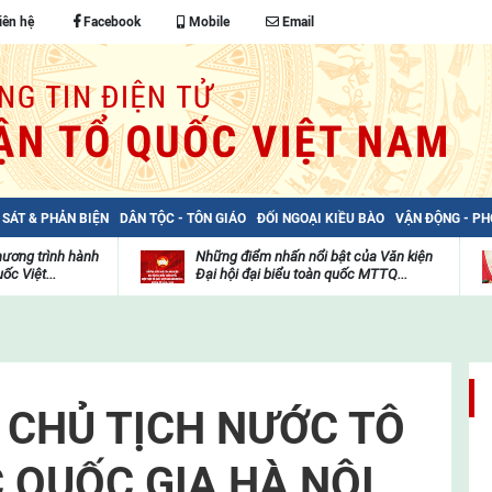
iên hệ
Facebook
Mobile
Email
 SÁT & PHẢN BIỆN
DÂN TỘC - TÔN GIÁO
ĐỐI NGOẠI KIỀU BÀO
VẬN ĐỘNG - P
hương trình hành
Những điểm nhấn nổi bật của Văn kiện
ốc Việt...
Đại hội đại biểu toàn quốc MTTQ...
Thư
H
viện
đ
video
c
m
t
, CHỦ TỊCH NƯỚC TÔ
 QUỐC GIA HÀ NỘI