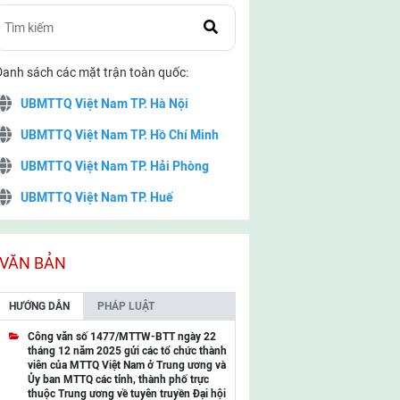
Danh sách các mặt trận toàn quốc:
UBMTTQ Việt Nam TP. Hà Nội
UBMTTQ Việt Nam TP. Hồ Chí Minh
UBMTTQ Việt Nam TP. Hải Phòng
UBMTTQ Việt Nam TP. Huế
UBMTTQ Việt Nam TP. Đà Nẵng
UBMTTQ Việt Nam TP. Cần Thơ
VĂN BẢN
UBMTTQ Việt Nam tỉnh Quảng Ninh
HƯỚNG DẪN
PHÁP LUẬT
UBMTTQ Việt Nam tỉnh Cao Bằng
Công văn số 1477/MTTW-BTT ngày 22
tháng 12 năm 2025 gửi các tổ chức thành
UBMTTQ Việt Nam tỉnh Lạng Sơn
viên của MTTQ Việt Nam ở Trung ương và
Ủy ban MTTQ các tỉnh, thành phố trực
UBMTTQ Việt Nam tỉnh Lai Châu
thuộc Trung ương về tuyên truyền Đại hội