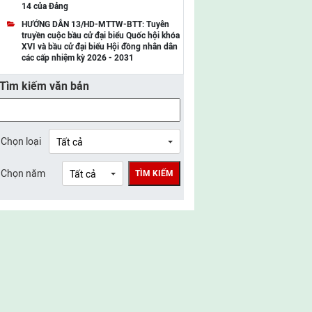
14 của Đảng
UBMTTQ Việt Nam tỉnh Điện Biên
HƯỚNG DẪN 13/HD-MTTW-BTT: Tuyên
truyền cuộc bầu cử đại biểu Quốc hội khóa
UBMTTQ Việt Nam tỉnh Sơn La
XVI và bầu cử đại biểu Hội đồng nhân dân
các cấp nhiệm kỳ 2026 - 2031
UBMTTQ Việt Nam tỉnh Thanh Hóa
Tìm kiếm văn bản
UBMTTQ Việt Nam tỉnh Nghệ An
UBMTTQ Việt Nam tỉnh Hà Tĩnh
UBMTTQ Việt Nam tỉnh Tuyên Quang
Chọn loại
UBMTTQ Việt Nam tỉnh Lào Cai
Chọn năm
TÌM KIẾM
UBMTTQ Việt Nam tỉnh Thái Nguyên
UBMTTQ Việt Nam tỉnh Phú Thọ
UBMTTQ Việt Nam tỉnh Bắc Ninh
UBMTTQ Việt Nam tỉnh Hưng Yên
UBMTTQ Việt Nam tỉnh Ninh Bình
UBMTTQ Việt Nam tỉnh Quảng Trị