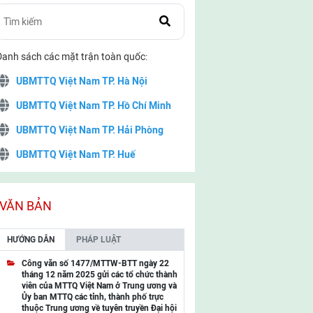
Danh sách các mặt trận toàn quốc:
UBMTTQ Việt Nam TP. Hà Nội
UBMTTQ Việt Nam TP. Hồ Chí Minh
UBMTTQ Việt Nam TP. Hải Phòng
UBMTTQ Việt Nam TP. Huế
UBMTTQ Việt Nam TP. Đà Nẵng
UBMTTQ Việt Nam TP. Cần Thơ
VĂN BẢN
UBMTTQ Việt Nam tỉnh Quảng Ninh
HƯỚNG DẪN
PHÁP LUẬT
UBMTTQ Việt Nam tỉnh Cao Bằng
Công văn số 1477/MTTW-BTT ngày 22
tháng 12 năm 2025 gửi các tổ chức thành
UBMTTQ Việt Nam tỉnh Lạng Sơn
viên của MTTQ Việt Nam ở Trung ương và
Ủy ban MTTQ các tỉnh, thành phố trực
UBMTTQ Việt Nam tỉnh Lai Châu
thuộc Trung ương về tuyên truyền Đại hội