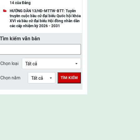
14 của Đảng
UBMTTQ Việt Nam tỉnh Điện Biên
HƯỚNG DẪN 13/HD-MTTW-BTT: Tuyên
truyền cuộc bầu cử đại biểu Quốc hội khóa
UBMTTQ Việt Nam tỉnh Sơn La
XVI và bầu cử đại biểu Hội đồng nhân dân
các cấp nhiệm kỳ 2026 - 2031
UBMTTQ Việt Nam tỉnh Thanh Hóa
Tìm kiếm văn bản
UBMTTQ Việt Nam tỉnh Nghệ An
UBMTTQ Việt Nam tỉnh Hà Tĩnh
UBMTTQ Việt Nam tỉnh Tuyên Quang
Chọn loại
UBMTTQ Việt Nam tỉnh Lào Cai
Chọn năm
TÌM KIẾM
UBMTTQ Việt Nam tỉnh Thái Nguyên
UBMTTQ Việt Nam tỉnh Phú Thọ
UBMTTQ Việt Nam tỉnh Bắc Ninh
UBMTTQ Việt Nam tỉnh Hưng Yên
UBMTTQ Việt Nam tỉnh Ninh Bình
UBMTTQ Việt Nam tỉnh Quảng Trị