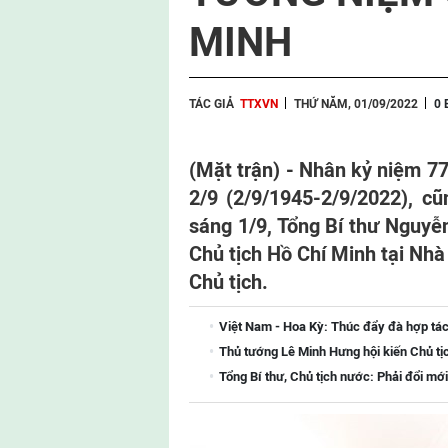
MINH
TÁC GIẢ
TTXVN
THỨ NĂM, 01/09/2022
0 
(Mặt trận) -
Nhân kỷ niệm 7
2/9 (2/9/1945-2/9/2022), c
sáng 1/9, Tổng Bí thư Nguy
Chủ tịch Hồ Chí Minh tại Nhà 
Chủ tịch.
Việt Nam - Hoa Kỳ: Thúc đẩy đà hợp tác
Thủ tướng Lê Minh Hưng hội kiến Chủ tị
Tổng Bí thư, Chủ tịch nước: Phải đổi mới