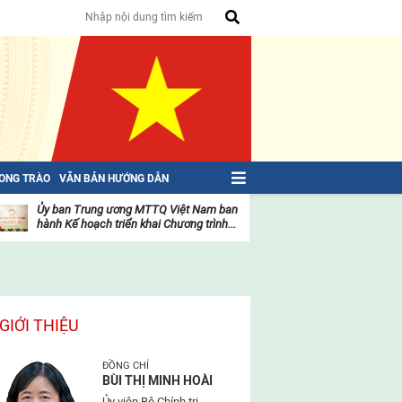
HONG TRÀO
VĂN BẢN HƯỚNG DẪN
Ủy ban Trung ương MTTQ Việt Nam ban
Toàn văn NGHỊ QU
hành Kế hoạch triển khai Chương trình...
toàn quốc Mặt trậ
oạt
Hoạt
ộng
động
ủa
của
ặt
mặt
rận
trận
GIỚI THIỆU
ĐỒNG CHÍ
BÙI THỊ MINH HOÀI
Ủy viên Bộ Chính trị,