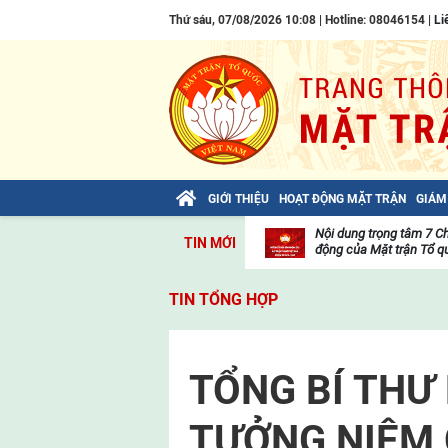
Thứ sáu, 07/08/2026 10:08 | Hotline: 08046154 |
Li
GIỚI THIỆU
HOẠT ĐỘNG MẶT TRẬN
GIÁM
Bài viết của Tổng Bí thư Tô Lâm: TIẾN
Nội dung trọng tâm 7 C
TIN MỚI
LÊN! TOÀN THẮNG ẮT VỀ TA!
động của Mặt trận Tổ qu
Thư
viện
TIN TỔNG HỢP
video
TỔNG BÍ THƯ
TƯỞNG NIỆM 