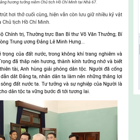
âng hương tưởng niệm Chủ tịch Hồ Chí Minh tại Nhà 67.
rút hơi thở cuối cùng, hiện vẫn còn lưu giữ nhiều kỷ vật
a Chủ tịch Hồ Chí Minh.
ộ Chính trị, Thường trực Ban Bí thư Võ Văn Thưởng; Bí
òng Trung ương Đảng Lê Minh Hưng...
 trọng của đất nước, trong không khí trang nghiêm và
rọng đã thắp nén hương, thành kính tưởng nhớ và biết
 thiên tài, Anh hùng giải phóng dân tộc. Người đã cống
 dẫn dắt Đảng ta, nhân dân ta làm nên những thắng lợi
n sông đất nước ta. Tư tưởng và sự nghiệp của Người là
cho dân tộc ta vững bước đi tới tương lai.