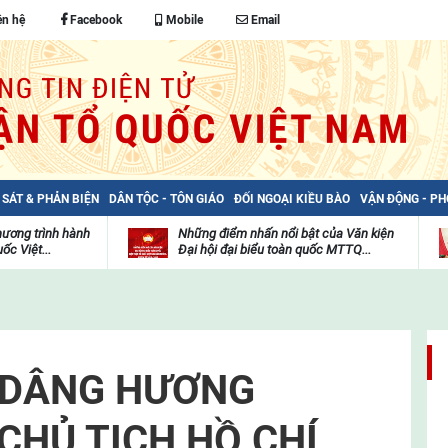
ên hệ
Facebook
Mobile
Email
 SÁT & PHẢN BIỆN
DÂN TỘC - TÔN GIÁO
ĐỐI NGOẠI KIỀU BÀO
VẬN ĐỘNG - P
hương trình hành
Những điểm nhấn nổi bật của Văn kiện
ốc Việt...
Đại hội đại biểu toàn quốc MTTQ...
Thư
H
viện
đ
video
c
m
t
 DÂNG HƯƠNG
CHỦ TỊCH HỒ CHÍ