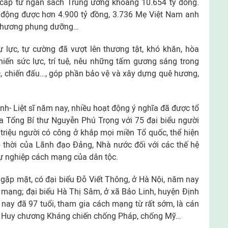
í cấp từ ngân sách Trung ương khoảng 10.654 tỷ đồng.
động được hơn 4.900 tỷ đồng, 3.736 Mẹ Việt Nam anh
a phương phụng dưỡng…
ự lực, tự cường đã vượt lên thương tật, khó khăn, hòa
hiến sức lực, trí tuệ, nêu những tấm gương sáng trong
ác, chiến đấu…, góp phần bảo vệ và xây dựng quê hương,
- Liệt sĩ năm nay, nhiều hoạt động ý nghĩa đã được tổ
a Tổng Bí thư Nguyễn Phú Trọng với 75 đại biểu người
 triệu người có công ở khắp mọi miền Tổ quốc, thể hiện
p thời của Lãnh đạo Đảng, Nhà nước đối với các thế hệ
sự nghiệp cách mạng của dân tộc.
gặp mặt, có đại biểu Đỗ Viết Thông, ở Hà Nội, năm nay
h mạng; đại biểu Hà Thị Sâm, ở xã Bảo Linh, huyện Định
nay đã 97 tuổi, tham gia cách mạng từ rất sớm, là cán
ng Huy chương Kháng chiến chống Pháp, chống Mỹ…