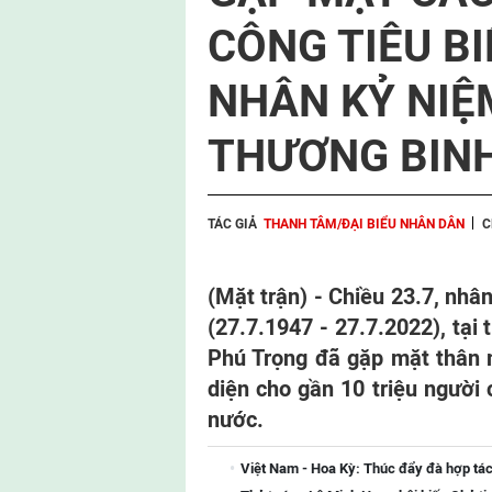
CÔNG TIÊU B
NHÂN KỶ NIỆ
THƯƠNG BINH 
TÁC GIẢ
THANH TÂM/ĐẠI BIỂU NHÂN DÂN
C
(Mặt trận) - Chiều 23.7, nhâ
(27.7.1947 - 27.7.2022), tại
Phú Trọng đã gặp mặt thân m
diện cho gần 10 triệu người
nước.
Việt Nam - Hoa Kỳ: Thúc đẩy đà hợp tác