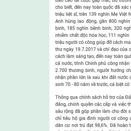
Báo cáo tại cuộc gặp mặt, Bộ trưở
cho biết, đến nay toàn quốc đã xác 
triệu liệt sĩ, trên 139 nghìn Mẹ Vi
Anh hùng lao động, gần 800 nghìn
binh, 185 nghìn bệnh binh, 320 ng
nhiễm chất độc hóa học, 111 nghìn n
triệu người có công giúp đỡ cách mạ
thư ngày 19.7.2017 và chỉ đạo của c
cách làm sáng tạo, đến nay toàn quố
cả nước, trình Chính phủ công nhận v
2.700 thương binh, người hưởng ch
nhận phần lớn là sau khi đất nước
sinh 70 - 80 năm về trước, cá biệt c
Thông qua chính sách hỗ trợ của Đ
đảng, chính quyền các cấp và việc t
sâu rộng đã góp phần làm cho đời 
chỉ tiêu hộ gia đình người có côn
dân cư nơi trú đạt 98,6%. Đã hoàn 