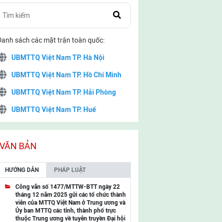
Danh sách các mặt trận toàn quốc:
UBMTTQ Việt Nam TP. Hà Nội
UBMTTQ Việt Nam TP. Hồ Chí Minh
UBMTTQ Việt Nam TP. Hải Phòng
UBMTTQ Việt Nam TP. Huế
UBMTTQ Việt Nam TP. Đà Nẵng
UBMTTQ Việt Nam TP. Cần Thơ
VĂN BẢN
UBMTTQ Việt Nam tỉnh Quảng Ninh
HƯỚNG DẪN
PHÁP LUẬT
UBMTTQ Việt Nam tỉnh Cao Bằng
Công văn số 1477/MTTW-BTT ngày 22
tháng 12 năm 2025 gửi các tổ chức thành
UBMTTQ Việt Nam tỉnh Lạng Sơn
viên của MTTQ Việt Nam ở Trung ương và
Ủy ban MTTQ các tỉnh, thành phố trực
UBMTTQ Việt Nam tỉnh Lai Châu
thuộc Trung ương về tuyên truyền Đại hội