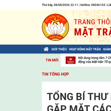
Thứ bảy, 08/08/2026 22:11 | Hotline: 08046154 |
Li
GIỚI THIỆU
HOẠT ĐỘNG MẶT TRẬN
GIÁM
Bài viết của Tổng Bí thư Tô Lâm: TIẾN
Nội dung trọng tâm 7 C
TIN MỚI
LÊN! TOÀN THẮNG ẮT VỀ TA!
động của Mặt trận Tổ qu
Thư
viện
TIN TỔNG HỢP
video
TỔNG BÍ THƯ
GẶP MẶT CÁC