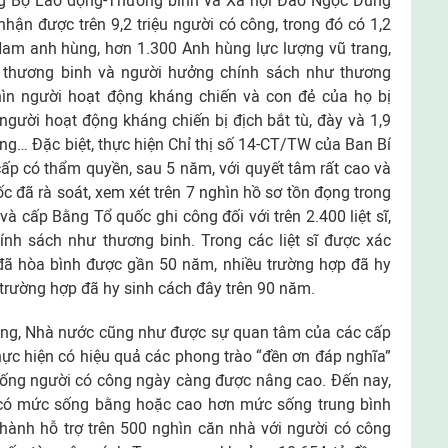
ng Bộ Lao động-Thương binh và Xã hội Đào Ngọc Dung
nhận được trên 9,2 triệu người có công, trong đó có 1,2
ệt Nam anh hùng, hơn 1.300 Anh hùng lực lượng vũ trang,
 thương binh và người hưởng chính sách như thương
hìn người hoạt động kháng chiến và con đẻ của họ bị
gười hoạt động kháng chiến bị địch bắt tù, đày và 1,9
ng… Đặc biệt, thực hiện Chỉ thị số 14-CT/TW của Ban Bí
ấp có thẩm quyền, sau 5 năm, với quyết tâm rất cao và
c đã rà soát, xem xét trên 7 nghìn hồ sơ tồn đọng trong
à cấp Bằng Tổ quốc ghi công đối với trên 2.400 liệt sĩ,
ính sách như thương binh. Trong các liệt sĩ được xác
 đã hòa bình được gần 50 năm, nhiều trường hợp đã hy
ó trường hợp đã hy sinh cách đây trên 90 năm.
ảng, Nhà nước cũng như được sự quan tâm của các cấp
hực hiện có hiệu quả các phong trào “đền ơn đáp nghĩa”
sống người có công ngày càng được nâng cao. Đến nay,
g có mức sống bằng hoặc cao hơn mức sống trung bình
thành hỗ trợ trên 500 nghìn căn nhà với người có công