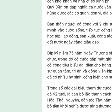
còn khó khăn về nhà ở, số kinh ph
Quỹ Đền ơn đáp nghĩa cả nước vận 
hùng được các cơ quan, đơn vị, đị
Bản thân người có công với ý chí t
mình vào cuộc sống, tiếp tục cống 
học tập, lao động, sản xuất, công t
đất nước ngày càng giàu đẹp.
Dịp kỷ niệm 75 năm Ngày Thương binh
chức, trong đó có cuộc gặp mặt giữ
có công tiêu biểu đại diện cho hàng
sự quan tâm, tri ân và động viên kị
đã có nhiều hy sinh, cống hiến cho 
Trong số các đại biểu tham dự cuộc 
đã 92 tuổi, là cán bộ lão thành các
Hóa, Thái Nguyên, dân tộc Tày, năm 
bộ tiền khởi nghĩa được tặng thưở