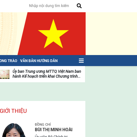
HONG TRÀO
VĂN BẢN HƯỚNG DẪN
Ủy ban Trung ương MTTQ Việt Nam ban
Toàn văn NGHỊ QU
hành Kế hoạch triển khai Chương trình...
toàn quốc Mặt trậ
oạt
Hoạt
ộng
động
ủa
của
ặt
mặt
rận
trận
GIỚI THIỆU
ĐỒNG CHÍ
BÙI THỊ MINH HOÀI
Ủy viên Bộ Chính trị,