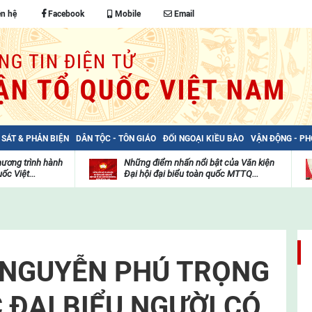
ên hệ
Facebook
Mobile
Email
 SÁT & PHẢN BIỆN
DÂN TỘC - TÔN GIÁO
ĐỐI NGOẠI KIỀU BÀO
VẬN ĐỘNG - P
hương trình hành
Những điểm nhấn nổi bật của Văn kiện
ốc Việt...
Đại hội đại biểu toàn quốc MTTQ...
Thư
H
viện
đ
video
c
m
t
 NGUYỄN PHÚ TRỌNG
 ĐẠI BIỂU NGƯỜI CÓ