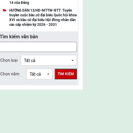
14 của Đảng
UBMTTQ Việt Nam tỉnh Điện Biên
HƯỚNG DẪN 13/HD-MTTW-BTT: Tuyên
truyền cuộc bầu cử đại biểu Quốc hội khóa
UBMTTQ Việt Nam tỉnh Sơn La
XVI và bầu cử đại biểu Hội đồng nhân dân
các cấp nhiệm kỳ 2026 - 2031
UBMTTQ Việt Nam tỉnh Thanh Hóa
Tìm kiếm văn bản
UBMTTQ Việt Nam tỉnh Nghệ An
UBMTTQ Việt Nam tỉnh Hà Tĩnh
UBMTTQ Việt Nam tỉnh Tuyên Quang
Chọn loại
UBMTTQ Việt Nam tỉnh Lào Cai
Chọn năm
TÌM KIẾM
UBMTTQ Việt Nam tỉnh Thái Nguyên
UBMTTQ Việt Nam tỉnh Phú Thọ
UBMTTQ Việt Nam tỉnh Bắc Ninh
UBMTTQ Việt Nam tỉnh Hưng Yên
UBMTTQ Việt Nam tỉnh Ninh Bình
UBMTTQ Việt Nam tỉnh Quảng Trị