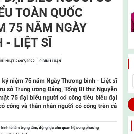
IỂU TOÀN QUỐC
M 75 NĂM NGÀY
- LIỆT SĨ
HỦ NHẬT, 24/07/2022
0 BÌNH LUẬN
n kỷ niệm 75 năm Ngày Thương binh - Liệt sĩ
 trụ sở Trung ương Đảng, Tổng Bí thư Nguyễn
ật 75 đại biểu người có công tiêu biểu đại
 có công và thân nhân người có công trên cả
 kinh tế làm trọng tâm, động lực cho quan hệ song phương