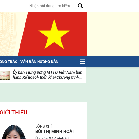
HONG TRÀO
VĂN BẢN HƯỚNG DẪN
Ủy ban Trung ương MTTQ Việt Nam ban
Toàn văn NGHỊ QU
hành Kế hoạch triển khai Chương trình...
toàn quốc Mặt trậ
oạt
Hoạt
ộng
động
ủa
của
ặt
mặt
rận
trận
GIỚI THIỆU
ĐỒNG CHÍ
BÙI THỊ MINH HOÀI
Ủy viên Bộ Chính trị,