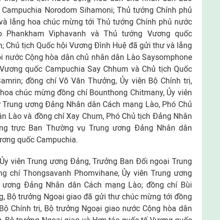
g Campuchia Norodom Sihamoni; Thủ tướng Chính phủ
 và lẵng hoa chúc mừng tới Thủ tướng Chính phủ nước
o Phankham Viphavanh và Thủ tướng Vương quốc
Chủ tịch Quốc hội Vương Ðình Huệ đã gửi thư và lẵng
hội nước Cộng hòa dân chủ nhân dân Lào Saysomphone
n Vương quốc Campuchia Say Chhum và Chủ tịch Quốc
rin; đồng chí Võ Văn Thưởng, Ủy viên Bộ Chính trị,
g hoa chúc mừng đồng chí Bounthong Chitmany, Ủy viên
thư Trung ương Ðảng Nhân dân Cách mạng Lào, Phó Chủ
ân Lào và đồng chí Xay Chum, Phó Chủ tịch Ðảng Nhân
ng trực Ban Thường vụ Trung ương Ðảng Nhân dân
Vương quốc Campuchia.
 Ủy viên Trung ương Ðảng, Trưởng Ban Ðối ngoại Trung
ng chí Thongsavanh Phomvihane, Ủy viên Trung ương
g ương Ðảng Nhân dân Cách mạng Lào; đồng chí Bùi
, Bộ trưởng Ngoại giao đã gửi thư chúc mừng tới đồng
Bộ Chính trị, Bộ trưởng Ngoại giao nước Cộng hòa dân