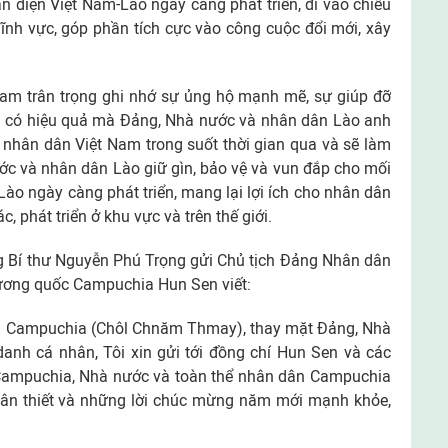
àn diện Việt Nam-Lào ngày càng phát triển, đi vào chiều
 lĩnh vực, góp phần tích cực vào công cuộc đổi mới, xây
am trân trọng ghi nhớ sự ủng hộ mạnh mẽ, sự giúp đỡ
a và có hiệu quả mà Ðảng, Nhà nước và nhân dân Lào anh
nhân dân Việt Nam trong suốt thời gian qua và sẽ làm
ớc và nhân dân Lào giữ gìn, bảo vệ và vun đắp cho mối
Lào ngày càng phát triển, mang lại lợi ích cho nhân dân
c, phát triển ở khu vực và trên thế giới.
 Bí thư Nguyễn Phú Trọng gửi Chủ tịch Ðảng Nhân dân
ơng quốc Campuchia Hun Sen viết:
ân Campuchia (Chôl Chnăm Thmay), thay mặt Ðảng, Nhà
anh cá nhân, Tôi xin gửi tới đồng chí Hun Sen và các
Campuchia, Nhà nước và toàn thể nhân dân Campuchia
ân thiết và những lời chúc mừng năm mới mạnh khỏe,