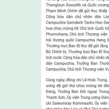
Thongloun Sisoulith và Quốc vươn
Phạm Minh Chính đã gửi thư, thiếp
Cộng hòa dân chủ nhân dân Là
Campuchia Samdech Techo Hun Sen; 
hoa chúc mừng tới Chủ tịch Quốc 
Phomvihane, Chủ tịch Thượng việ
hội Vương quốc Campuchia Heng Sam
Thường trực Ban Bí thư đã gửi lẵn
Bộ Chính trị, Thường trực Ban Bí 
tịch nước Cộng hòa dân chủ nhân d
dân Campuchia, Trưởng Ban Thườ
Campuchia, Chủ tịch Thượng viện 
Cùng ngày, đồng chí Lê Hoài Trung,
ương đã gửi thư chúc mừng tới đồ
Ðảng, Trưởng Ban Ðối ngoại Trun
Thanh Sơn, Ủy viên Trung ương Ðảng
chí Saleumxay Kommasith, Ủy viên 