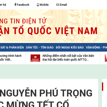
ên hệ
Facebook
Mobile
Email
 SÁT & PHẢN BIỆN
DÂN TỘC - TÔN GIÁO
ĐỐI NGOẠI KIỀU BÀO
VẬN ĐỘNG - P
hương trình hành
Những điểm nhấn nổi bật của Văn kiện
ốc Việt...
Đại hội đại biểu toàn quốc MTTQ...
Thư
H
viện
đ
video
c
m
t
 NGUYỄN PHÚ TRỌNG
C MỪNG TẾT CỔ