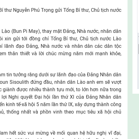
 thư Nguyễn Phú Trọng gửi Tổng Bí thư, Chủ tịch nước
n Lào (Bun Pi May), thay mặt Ðảng, Nhà nước, nhân dân
 xin gửi tới đồng chí Tổng Bí thư, Chủ tịch nước Lào
hí lãnh đạo Ðảng, Nhà nước và nhân dân các dân tộc
em thân thiết và lời chúc mừng năm mới mạnh khỏe,
am tin tưởng rằng dưới sự lãnh đạo của Ðảng Nhân dân
un Sisoulith đứng đầu, nhân dân Lào anh em sẽ vượt
ục giành được nhiều thành tựu mới, to lớn hơn nữa trong
 lợi Nghị quyết Ðại hội lần thứ XI của Ðảng Nhân dân
n kinh tế-xã hội 5 năm lần thứ IX, xây dựng thành công
hủ, thống nhất và phồn vinh theo mục tiêu xã hội chủ
am hết sức vui mừng về mối quan hệ hữu nghị vĩ đại,