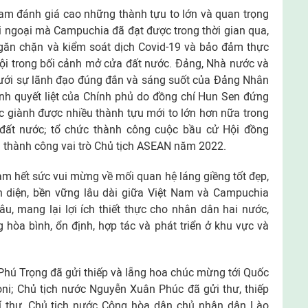
am đánh giá cao những thành tựu to lớn và quan trọng
đối ngoại mà Campuchia đã đạt được trong thời gian qua,
ngăn chặn và kiểm soát dịch Covid-19 và bảo đảm thực
 hội trong bối cảnh mở cửa đất nước. Ðảng, Nhà nước và
dưới sự lãnh đạo đúng đắn và sáng suốt của Ðảng Nhân
nh quyết liệt của Chính phủ do đồng chí Hun Sen đứng
c giành được nhiều thành tựu mới to lớn hơn nữa trong
 đất nước; tổ chức thành công cuộc bầu cử Hội đồng
hành công vai trò Chủ tịch ASEAN năm 2022.
m hết sức vui mừng về mối quan hệ láng giềng tốt đẹp,
àn diện, bền vững lâu dài giữa Việt Nam và Campuchia
âu, mang lại lợi ích thiết thực cho nhân dân hai nước,
 hòa bình, ổn định, hợp tác và phát triển ở khu vực và
Phú Trọng đã gửi thiếp và lẵng hoa chúc mừng tới Quốc
; Chủ tịch nước Nguyễn Xuân Phúc đã gửi thư, thiếp
í thư, Chủ tịch nước Cộng hòa dân chủ nhân dân Lào