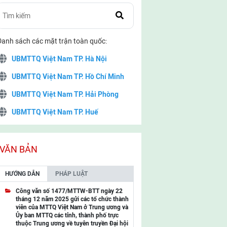
Danh sách các mặt trận toàn quốc:
UBMTTQ Việt Nam TP. Hà Nội
UBMTTQ Việt Nam TP. Hồ Chí Minh
UBMTTQ Việt Nam TP. Hải Phòng
UBMTTQ Việt Nam TP. Huế
UBMTTQ Việt Nam TP. Đà Nẵng
UBMTTQ Việt Nam TP. Cần Thơ
VĂN BẢN
UBMTTQ Việt Nam tỉnh Quảng Ninh
HƯỚNG DẪN
PHÁP LUẬT
UBMTTQ Việt Nam tỉnh Cao Bằng
Công văn số 1477/MTTW-BTT ngày 22
tháng 12 năm 2025 gửi các tổ chức thành
UBMTTQ Việt Nam tỉnh Lạng Sơn
viên của MTTQ Việt Nam ở Trung ương và
Ủy ban MTTQ các tỉnh, thành phố trực
UBMTTQ Việt Nam tỉnh Lai Châu
thuộc Trung ương về tuyên truyền Đại hội