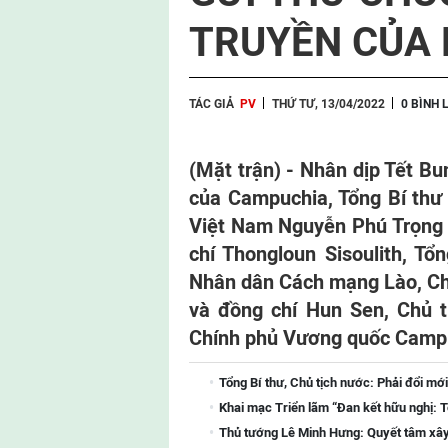
TRUYỀN CỦA 
TÁC GIẢ
PV
THỨ TƯ, 13/04/2022
0 BÌNH 
(Mặt trận) - Nhân dịp Tết B
của Campuchia, Tổng Bí th
Việt Nam Nguyễn Phú Trọng 
chí Thongloun Sisoulith, T
Nhân dân Cách mạng Lào, Ch
và đồng chí Hun Sen, Chủ 
Chính phủ Vương quốc Camp
Tổng Bí thư, Chủ tịch nước: Phải đổi mới
Khai mạc Triển lãm “Đan kết hữu nghị: T
Thủ tướng Lê Minh Hưng: Quyết tâm xây