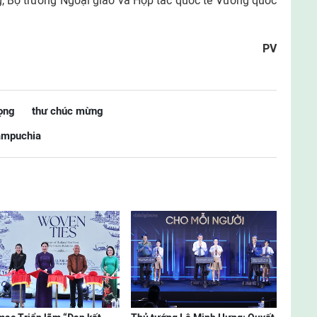
, Bộ trưởng Ngoại giao và Hợp tác quốc tế Vương quốc
PV
ọng
thư chúc mừng
Campuchia