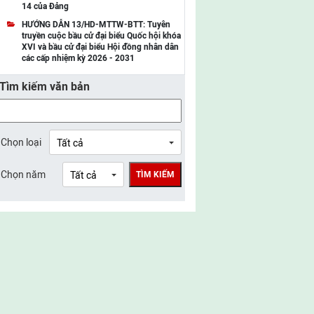
14 của Đảng
UBMTTQ Việt Nam tỉnh Điện Biên
HƯỚNG DẪN 13/HD-MTTW-BTT: Tuyên
truyền cuộc bầu cử đại biểu Quốc hội khóa
UBMTTQ Việt Nam tỉnh Sơn La
XVI và bầu cử đại biểu Hội đồng nhân dân
các cấp nhiệm kỳ 2026 - 2031
UBMTTQ Việt Nam tỉnh Thanh Hóa
Tìm kiếm văn bản
UBMTTQ Việt Nam tỉnh Nghệ An
UBMTTQ Việt Nam tỉnh Hà Tĩnh
UBMTTQ Việt Nam tỉnh Tuyên Quang
Chọn loại
UBMTTQ Việt Nam tỉnh Lào Cai
Chọn năm
TÌM KIẾM
UBMTTQ Việt Nam tỉnh Thái Nguyên
UBMTTQ Việt Nam tỉnh Phú Thọ
UBMTTQ Việt Nam tỉnh Bắc Ninh
UBMTTQ Việt Nam tỉnh Hưng Yên
UBMTTQ Việt Nam tỉnh Ninh Bình
UBMTTQ Việt Nam tỉnh Quảng Trị