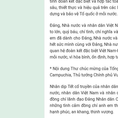
tình đoàn kết đặc biệt và hợp tác to
sâu, thiết thực và hiệu quả trên các
dựng và bảo vệ Tổ quốc ở mỗi nước.
Ðảng, Nhà nước và nhân dân Việt N
to lớn, quý báu, chí tình, chí nghĩ
em đã dành cho Ðảng, Nhà nước và 
hết sức mình cùng với Ðảng, Nhà nư
quan hệ đoàn kết đặc biệt Việt Nam-
mỗi nước, vì hòa bình, ổn định, hợp tá
* Nội dung Thư chúc mừng của Tổng
Campuchia, Thủ tướng Chính phủ Vư
Nhân dịp Tết cổ truyền của nhân d
nước, nhân dân Việt Nam và nhân d
đồng chí lãnh đạo Ðảng Nhân dân 
những tình cảm đồng chí anh em th
hạnh phúc, an khang, thịnh vượng.