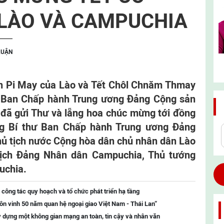
LÀO VÀ CAMPUCHIA
LUẬN
un Pi May của Lào và Tết Chôl Chnăm Thmay
ư Ban Chấp hành Trung ương Ðảng Cộng sản
đã gửi Thư và lẵng hoa chúc mừng tới đồng
ổng Bí thư Ban Chấp hành Trung ương Ðảng
ủ tịch nước Cộng hòa dân chủ nhân dân Lào
tịch Ðảng Nhân dân Campuchia, Thủ tướng
uchia.
 công tác quy hoạch và tổ chức phát triển hạ tầng
ôn vinh 50 năm quan hệ ngoại giao Việt Nam - Thái Lan“
 dựng một không gian mạng an toàn, tin cậy và nhân văn