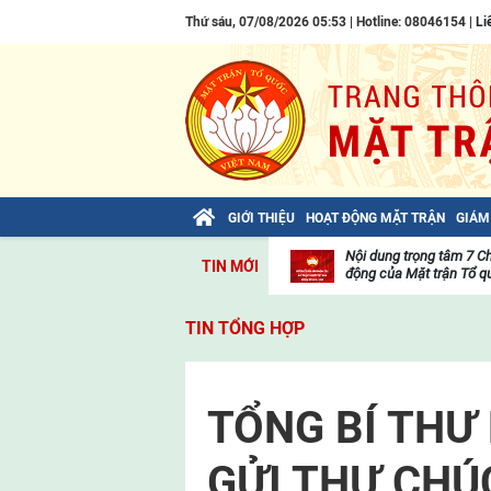
Thứ sáu, 07/08/2026 05:53 | Hotline: 08046154 |
Li
GIỚI THIỆU
HOẠT ĐỘNG MẶT TRẬN
GIÁM
Bài viết của Tổng Bí thư Tô Lâm: TIẾN
Nội dung trọng tâm 7 C
TIN MỚI
LÊN! TOÀN THẮNG ẮT VỀ TA!
động của Mặt trận Tổ qu
Thư
viện
TIN TỔNG HỢP
video
TỔNG BÍ THƯ
GỬI THƯ CHÚ