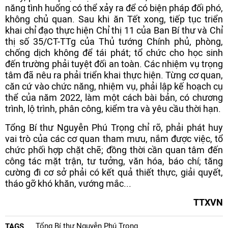
năng tình huống có thể xảy ra để có biện pháp đối phó,
không chủ quan. Sau khi ăn Tết xong, tiếp tục triển
khai chỉ đạo thực hiện Chỉ thị 11 của Ban Bí thư và Chỉ
thị số 35/CT-TTg của Thủ tướng Chính phủ, phòng,
chống dịch không để tái phát; tổ chức cho học sinh
đến trường phải tuyệt đối an toàn. Các nhiệm vụ trọng
tâm đã nêu ra phải triển khai thực hiện. Từng cơ quan,
căn cứ vào chức năng, nhiệm vụ, phải lập kế hoạch cụ
thể của năm 2022, làm một cách bài bản, có chương
trình, lộ trình, phân công, kiểm tra và yêu cầu thời hạn.
Tổng Bí thư Nguyễn Phú Trọng chỉ rõ, phải phát huy
vai trò của các cơ quan tham mưu, nắm được việc, tổ
chức phối hợp chặt chẽ; đồng thời cần quan tâm đến
công tác mặt trận, tư tưởng, văn hóa, báo chí; tăng
cường đi cơ sở phải có kết quả thiết thực, giải quyết,
tháo gỡ khó khăn, vướng mắc...
TTXVN
Tổng Bí thư Nguyễn Phú Trọng
TAGS