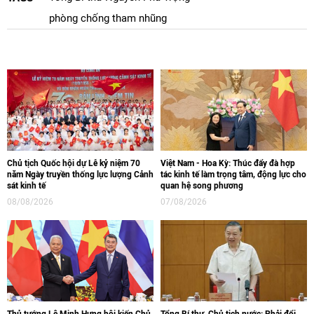
phòng chống tham nhũng
Chủ tịch Quốc hội dự Lễ kỷ niệm 70
Việt Nam - Hoa Kỳ: Thúc đẩy đà hợp
năm Ngày truyền thống lực lượng Cảnh
tác kinh tế làm trọng tâm, động lực cho
sát kinh tế
quan hệ song phương
08/08/2026
07/08/2026
Thủ tướng Lê Minh Hưng hội kiến Chủ
Tổng Bí thư, Chủ tịch nước: Phải đổi