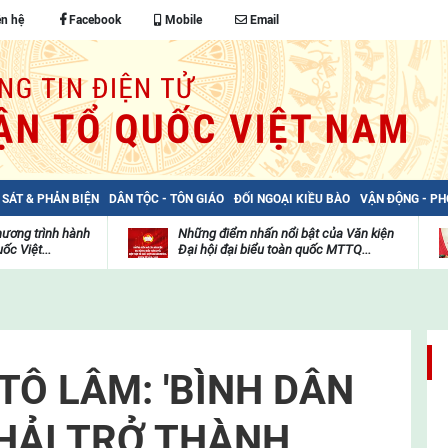
ên hệ
Facebook
Mobile
Email
 SÁT & PHẢN BIỆN
DÂN TỘC - TÔN GIÁO
ĐỐI NGOẠI KIỀU BÀO
VẬN ĐỘNG - P
hương trình hành
Những điểm nhấn nổi bật của Văn kiện
ốc Việt...
Đại hội đại biểu toàn quốc MTTQ...
Thư
H
viện
đ
video
c
m
t
TÔ LÂM: 'BÌNH DÂN
PHẢI TRỞ THÀNH