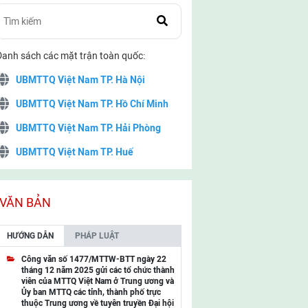
Danh sách các mặt trận toàn quốc:
UBMTTQ Việt Nam TP. Hà Nội
UBMTTQ Việt Nam TP. Hồ Chí Minh
UBMTTQ Việt Nam TP. Hải Phòng
UBMTTQ Việt Nam TP. Huế
UBMTTQ Việt Nam TP. Đà Nẵng
UBMTTQ Việt Nam TP. Cần Thơ
VĂN BẢN
UBMTTQ Việt Nam tỉnh Quảng Ninh
HƯỚNG DẪN
PHÁP LUẬT
UBMTTQ Việt Nam tỉnh Cao Bằng
Công văn số 1477/MTTW-BTT ngày 22
tháng 12 năm 2025 gửi các tổ chức thành
UBMTTQ Việt Nam tỉnh Lạng Sơn
viên của MTTQ Việt Nam ở Trung ương và
Ủy ban MTTQ các tỉnh, thành phố trực
UBMTTQ Việt Nam tỉnh Lai Châu
thuộc Trung ương về tuyên truyền Đại hội