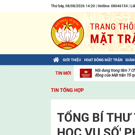
Thứ bảy, 08/08/2026 14:20 | Hotline: 08046154 |
Li
GIỚI THIỆU
HOẠT ĐỘNG MẶT TRẬN
GIÁM
Bài viết của Tổng Bí thư Tô Lâm: TIẾN
Nội dung trọng tâm 7 C
TIN MỚI
LÊN! TOÀN THẮNG ẮT VỀ TA!
động của Mặt trận Tổ qu
Thư
viện
TIN TỔNG HỢP
video
TỔNG BÍ THƯ 
HỌC VỤ SỐ' 