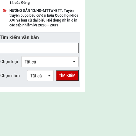
14 của Đảng
UBMTTQ Việt Nam tỉnh Điện Biên
HƯỚNG DẪN 13/HD-MTTW-BTT: Tuyên
truyền cuộc bầu cử đại biểu Quốc hội khóa
UBMTTQ Việt Nam tỉnh Sơn La
XVI và bầu cử đại biểu Hội đồng nhân dân
các cấp nhiệm kỳ 2026 - 2031
UBMTTQ Việt Nam tỉnh Thanh Hóa
Tìm kiếm văn bản
UBMTTQ Việt Nam tỉnh Nghệ An
UBMTTQ Việt Nam tỉnh Hà Tĩnh
UBMTTQ Việt Nam tỉnh Tuyên Quang
Chọn loại
UBMTTQ Việt Nam tỉnh Lào Cai
Chọn năm
TÌM KIẾM
UBMTTQ Việt Nam tỉnh Thái Nguyên
UBMTTQ Việt Nam tỉnh Phú Thọ
UBMTTQ Việt Nam tỉnh Bắc Ninh
UBMTTQ Việt Nam tỉnh Hưng Yên
UBMTTQ Việt Nam tỉnh Ninh Bình
UBMTTQ Việt Nam tỉnh Quảng Trị