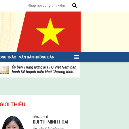
HONG TRÀO
VĂN BẢN HƯỚNG DẪN
Ủy ban Trung ương MTTQ Việt Nam ban
Toàn văn NGHỊ QU
hành Kế hoạch triển khai Chương trình...
toàn quốc Mặt trậ
oạt
Hoạt
ộng
động
ủa
của
ặt
mặt
rận
trận
GIỚI THIỆU
ĐỒNG CHÍ
BÙI THỊ MINH HOÀI
Ủy viên Bộ Chính trị,