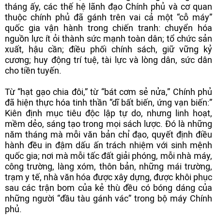
tháng ấy, các thế hệ lãnh đạo Chính phủ và cơ quan
thuộc chính phủ đã gánh trên vai cả một “cỗ máy”
quốc gia vận hành trong chiến tranh: chuyển hóa
nguồn lực ít ỏi thành sức mạnh toàn dân; tổ chức sản
xuất, hậu cần; điều phối chính sách, giữ vững kỷ
cương; huy động trí tuệ, tài lực và lòng dân, sức dân
cho tiền tuyến.
Từ “hạt gạo chia đôi,” từ “bát cơm sẻ nửa,” Chính phủ
đã hiện thực hóa tinh thần “dĩ bất biến, ứng vạn biến:”
Kiên định mục tiêu độc lập tự do, nhưng linh hoạt,
mềm dẻo, sáng tạo trong mọi sách lược. Đó là những
năm tháng mà mỗi văn bản chỉ đạo, quyết định điều
hành đều in đậm dấu ấn trách nhiệm với sinh mệnh
quốc gia; nơi mà mỗi tấc đất giải phóng, mỗi nhà máy,
công trường, làng xóm, thôn bản, những mái trường,
trạm y tế, nhà văn hóa được xây dựng, được khôi phục
sau các trận bom của kẻ thù đều có bóng dáng của
những người “đầu tàu gánh vác” trong bộ máy Chính
phủ.