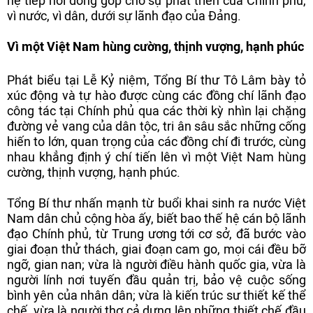
hệ tiếp nối đóng góp cho sự phát triển của Chính phủ,
vì nước, vì dân, dưới sự lãnh đạo của Đảng.
Vì một Việt Nam hùng cường, thịnh vượng, hạnh phúc
Phát biểu tại Lễ Kỷ niệm, Tổng Bí thư Tô Lâm bày tỏ
xúc động và tự hào được cùng các đồng chí lãnh đạo
công tác tại Chính phủ qua các thời kỳ nhìn lại chặng
đường vẻ vang của dân tộc, tri ân sâu sắc những cống
hiến to lớn, quan trọng của các đồng chí đi trước, cùng
nhau khẳng định ý chí tiến lên vì một Việt Nam hùng
cường, thịnh vượng, hạnh phúc.
Tổng Bí thư nhấn mạnh từ buổi khai sinh ra nước Việt
Nam dân chủ cộng hòa ấy, biết bao thế hệ cán bộ lãnh
đạo Chính phủ, từ Trung ương tới cơ sở, đã bước vào
giai đoạn thử thách, giai đoạn cam go, mọi cái đều bỡ
ngỡ, gian nan; vừa là người điều hành quốc gia, vừa là
người lính nơi tuyến đầu quản trị, bảo vệ cuộc sống
bình yên của nhân dân; vừa là kiến trúc sư thiết kế thể
chế, vừa là người thợ cả dựng lên những thiết chế đầu