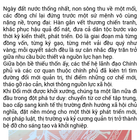
Ngày đất nước thống nhất, non sông thu về một mối,
các đồng chí lại đứng trước một sứ mệnh vô cùng
nặng nề, trọng đại: Hàn gắn vết thương chiến tranh,
khắc phục hậu quả đổ nát, đưa cả dân tộc bước vào
thời kỳ kiến thiết, phát triển. Đó là giai đoạn mà từng
đồng vốn, từng ký gạo, từng mét vải đều quý như
vàng; mỗi quyết sách đều là sự cân nhắc đầy trăn trở
giữa nhu cầu bức thiết và nguồn lực hạn hẹp.
Giữa bộn bề thiếu thốn ấy, các thế hệ lãnh đạo Chính
phủ và các cơ quan thuộc chính phủ đã kiên trì tìm
đường đổi mới quản trị, thí điểm những cơ chế mới,
tháo gỡ rào cản, khơi thông nguồn lực xã hội.
Khi Đổi mới được khởi xướng, chúng ta một lần nữa đi
đầu trong đột phá tư duy: chuyển từ cơ chế tập trung,
bao cấp sang kinh tế thị trường định hướng xã hội chủ
nghĩa, đặt nền móng cho một thời kỳ phát triển mới,
nơi pháp luật, thị trường và kỷ cương quản trị trở thành
bệ đỡ cho sáng tạo và khởi nghiệp.