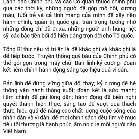
Lãnh đạo Chính phủ và các Cơ quan thuộc chính phủ
qua các thời kỳ, những người đã góp mồ hôi, xương
máu, tuổi trẻ và cả tính mạng của mình để xây nền
hành chính, quản trị quốc gia; trân trọng tưởng nhớ
những đồng chí đã đi xa, những người anh hùng, liệt
sỹ, các bậc tiền bối đã hiến dâng trọn đời cho Tổ quốc.
Tổng Bí thư nêu rõ tri ân là để khắc ghi và khắc ghi là
để tiếp bước. Truyền thống quý báu của Chính phủ có
thể gói gọn trong mấy chữ: Bản lĩnh-kỷ cương- đoàn
kết-liêm chính-hành động-sáng tạo-hiệu quả-vì dân.
Bản lĩnh để đứng vững giữa đổi thay; kỷ cương để hệ
thống vận hành thông suốt; đoàn kết là sức mạnh;
liêm chính để giữ lòng dân; hành động để biến nghị
quyết thành hiện thực; sáng tạo để vượt qua thách
thức; hiệu quả để nâng cao chất lượng cuộc sống của
nhân dân và vì dân, để mọi chính sách đều tìm về mục
tiêu tối thượng là hạnh phúc, ấm no của mỗi người dân
Việt Nam.