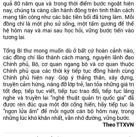
quả 80 năm qua và trong thời điểm bước ngoặt hiện
nay, chúng ta càng cần hành động trên tinh thần cách
mạng tấn công như các bậc tiền bối đã từng làm. Mỗi
đồng chí là một pho sử sống, một tấm gương để thế
hệ hôm nay và mai sau học hỏi, vững bước tiến vào
tương lai.
Tổng Bí thư mong muốn dù ở bất cứ hoàn cảnh nào,
các đồng chí lão thành cách mạng, nguyên lãnh đạo
Chính phủ, Bộ, cơ quan ngang bộ và cơ quan thuộc
Chính phủ qua các thời kỳ tiếp tục đồng hành cùng
Chính phủ hiện nay: Góp ý thẳng thắn, xây dựng,
truyền cảm hứng, nâng đỡ lớp trẻ, lan tỏa những giá trị
tốt đẹp; tiếp tục viết, tiếp tục trao đổi, tiếp tục lắng
nghe và truyền lại “nghệ thuật quản trị quốc gia” đã
được rèn đúc qua một đời cống hiến; hãy tiếp tục là
“ngọn lửa ấm” để mỗi người cán bộ hôm nay, trong
những lúc khó khăn nhất, vẫn nhớ đường, vững bước.
Theo TTXVN