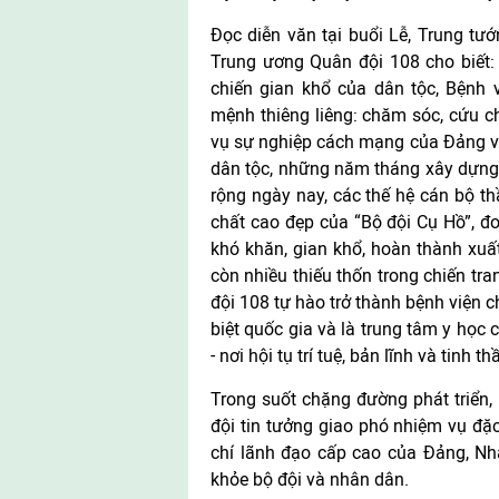
Đọc diễn văn tại buổi Lễ, Trung tư
Trung ương Quân đội 108 cho biết
chiến gian khổ của dân tộc, Bệnh 
mệnh thiêng liêng: chăm sóc, cứu c
vụ sự nghiệp cách mạng của Đảng và
dân tộc, những năm tháng xây dựng 
rộng ngày nay, các thế hệ cán bộ t
chất cao đẹp của “Bộ đội Cụ Hồ”, đo
khó khăn, gian khổ, hoàn thành xuấ
còn nhiều thiếu thốn trong chiến tr
đội 108 tự hào trở thành bệnh viện 
biệt quốc gia và là trung tâm y học
- nơi hội tụ trí tuệ, bản lĩnh và tin
Trong suốt chặng đường phát triển
đội tin tưởng giao phó nhiệm vụ đặ
chí lãnh đạo cấp cao của Đảng, Nh
khỏe bộ đội và nhân dân.