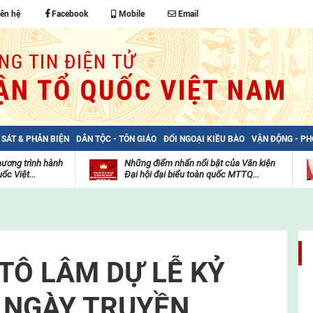
iên hệ
Facebook
Mobile
Email
 SÁT & PHẢN BIỆN
DÂN TỘC - TÔN GIÁO
ĐỐI NGOẠI KIỀU BÀO
VẬN ĐỘNG - P
hương trình hành
Những điểm nhấn nổi bật của Văn kiện
ốc Việt...
Đại hội đại biểu toàn quốc MTTQ...
Thư
H
viện
đ
video
c
m
t
TÔ LÂM DỰ LỄ KỶ
 NGÀY TRUYỀN