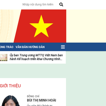
HONG TRÀO
VĂN BẢN HƯỚNG DẪN
Ủy ban Trung ương MTTQ Việt Nam ban
Toàn văn NGHỊ QU
hành Kế hoạch triển khai Chương trình...
toàn quốc Mặt trậ
oạt
Hoạt
ộng
động
ủa
của
ặt
mặt
rận
trận
GIỚI THIỆU
ĐỒNG CHÍ
BÙI THỊ MINH HOÀI
Ủy viên Bộ Chính trị,