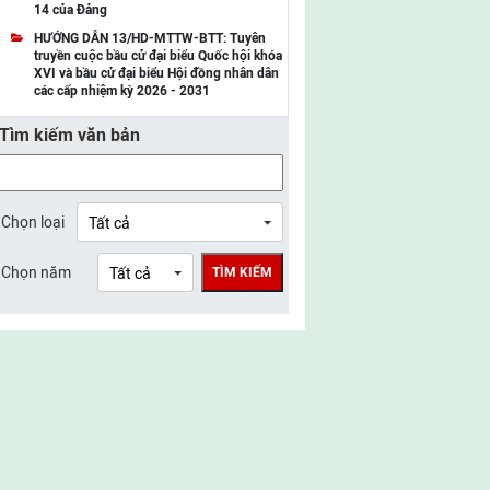
14 của Đảng
UBMTTQ Việt Nam tỉnh Điện Biên
HƯỚNG DẪN 13/HD-MTTW-BTT: Tuyên
truyền cuộc bầu cử đại biểu Quốc hội khóa
UBMTTQ Việt Nam tỉnh Sơn La
XVI và bầu cử đại biểu Hội đồng nhân dân
các cấp nhiệm kỳ 2026 - 2031
UBMTTQ Việt Nam tỉnh Thanh Hóa
Tìm kiếm văn bản
UBMTTQ Việt Nam tỉnh Nghệ An
UBMTTQ Việt Nam tỉnh Hà Tĩnh
UBMTTQ Việt Nam tỉnh Tuyên Quang
Chọn loại
UBMTTQ Việt Nam tỉnh Lào Cai
Chọn năm
TÌM KIẾM
UBMTTQ Việt Nam tỉnh Thái Nguyên
UBMTTQ Việt Nam tỉnh Phú Thọ
UBMTTQ Việt Nam tỉnh Bắc Ninh
UBMTTQ Việt Nam tỉnh Hưng Yên
UBMTTQ Việt Nam tỉnh Ninh Bình
UBMTTQ Việt Nam tỉnh Quảng Trị