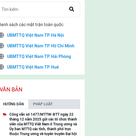
Danh sách các mặt trận toàn quốc:
UBMTTQ Việt Nam TP. Hà Nội
UBMTTQ Việt Nam TP. Hồ Chí Minh
UBMTTQ Việt Nam TP. Hải Phòng
UBMTTQ Việt Nam TP. Huế
UBMTTQ Việt Nam TP. Đà Nẵng
UBMTTQ Việt Nam TP. Cần Thơ
VĂN BẢN
UBMTTQ Việt Nam tỉnh Quảng Ninh
HƯỚNG DẪN
PHÁP LUẬT
UBMTTQ Việt Nam tỉnh Cao Bằng
Công văn số 1477/MTTW-BTT ngày 22
tháng 12 năm 2025 gửi các tổ chức thành
UBMTTQ Việt Nam tỉnh Lạng Sơn
viên của MTTQ Việt Nam ở Trung ương và
Ủy ban MTTQ các tỉnh, thành phố trực
UBMTTQ Việt Nam tỉnh Lai Châu
thuộc Trung ương về tuyên truyền Đại hội