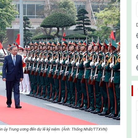
ân ủy Trung ương đến dự lễ kỷ niệm. (Ảnh: Thống Nhất/TTXVN)