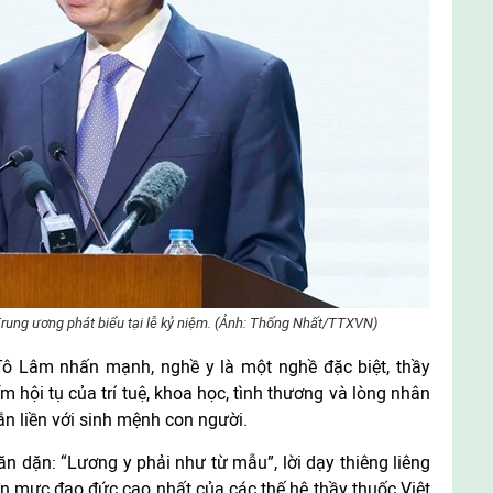
rung ương phát biểu tại lễ kỷ niệm. (Ảnh: Thống Nhất/TTXVN)
 Tô Lâm nhấn mạnh, nghề y là một nghề đặc biệt, thầy
m hội tụ của trí tuệ, khoa học, tình thương và lòng nhân
ắn liền với sinh mệnh con người.
ăn dặn: “Lương y phải như từ mẫu”, lời dạy thiêng liêng
ẩn mực đạo đức cao nhất của các thế hệ thầy thuốc Việt