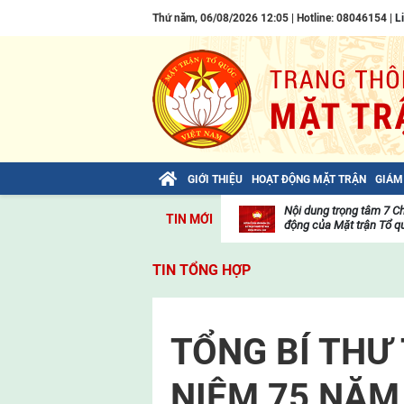
Thứ năm, 06/08/2026 12:05 | Hotline: 08046154 |
L
GIỚI THIỆU
HOẠT ĐỘNG MẶT TRẬN
GIÁM
Bài viết của Tổng Bí thư Tô Lâm: TIẾN
Nội dung trọng tâm 7 C
TIN MỚI
LÊN! TOÀN THẮNG ẮT VỀ TA!
động của Mặt trận Tổ qu
Thư
viện
TIN TỔNG HỢP
video
TỔNG BÍ THƯ 
NIỆM 75 NĂM