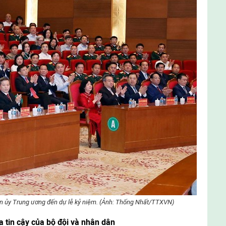
ân ủy Trung ương đến dự lễ kỷ niệm. (Ảnh: Thống Nhất/TTXVN)
a tin cậy của bộ đội và nhân dân