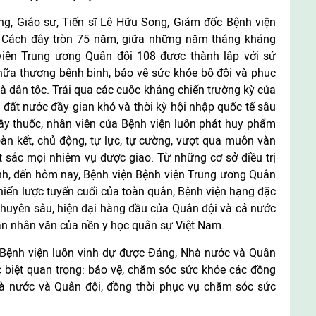
ớng, Giáo sư, Tiến sĩ Lê Hữu Song, Giám đốc Bệnh viện
: Cách đây tròn 75 năm, giữa những năm tháng kháng
viện Trung ương Quân đội 108 được thành lập với sứ
hữa thương bệnh binh, bảo vệ sức khỏe bộ đội và phục
 dân tộc. Trải qua các cuộc kháng chiến trường kỳ của
đất nước đầy gian khó và thời kỳ hội nhập quốc tế sâu
hầy thuốc, nhân viên của Bệnh viện luôn phát huy phẩm
àn kết, chủ động, tự lực, tự cường, vượt qua muôn vàn
t sắc mọi nhiệm vụ được giao. Từ những cơ sở điều trị
anh, đến hôm nay, Bệnh viện Bệnh viện Trung ương Quân
chiến lược tuyến cuối của toàn quân, Bệnh viện hạng đặc
 chuyên sâu, hiện đại hàng đầu của Quân đội và cả nước
h thần nhân văn của nền y học quân sự Việt Nam.
, Bệnh viện luôn vinh dự được Đảng, Nhà nước và Quân
c biệt quan trọng: bảo vệ, chăm sóc sức khỏe các đồng
à nước và Quân đội, đồng thời phục vụ chăm sóc sức