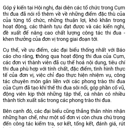
Góp ý kiến tại Hội nghị, đại diện các tổ chức trong Cụm
thi đua đã nói rõ thêm về về những điểm đặc thù của
của từng tổ chức, những thuận lợi, khó khăn trong
hoạt động, các thành tựu đạt được và các kiến nghị,
đề xuất để nâng cao chất lượng công tác thi đua -
khen thưởng của đơn vị trong giai đoạn tới.
Cụ thể, về ưu điểm,
các đại biểu thống nhất với Báo
cáo cho rằng,
t
hông qua hoạt động thi đua của Cụm,
các đơn vị thành viên đã cụ thể hoá nội dung, tiêu chí
thi đua phù hợp với tính chất, đặc điểm, tình hình thực
tế của đơn vị, việc chỉ đạo thực hiện nhiệm vụ, công
tác chuyên môn gắn liền với các phong trào thi đua
của Cụm đã tạo khí thế thi đua sôi nổi, góp phần cổ vũ,
động viên kịp thời những tập thể, cá nhân có nhiều
thành tích xuất sắc trong các phong trào thi đua.
Bên cạnh đó, các đại biểu cũng thẳng thắn nhìn nhận
những hạn chế, như một số đơn vị còn chưa chú trọng
đến công tác kiểm tra, sơ kết, tổng kết, đánh giá, rút