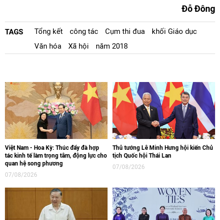
Đỗ Đông
Tổng kết
công tác
Cụm thi đua
khối Giáo dục
TAGS
Văn hóa
Xã hội
năm 2018
Việt Nam - Hoa Kỳ: Thúc đẩy đà hợp
Thủ tướng Lê Minh Hưng hội kiến Chủ
tác kinh tế làm trọng tâm, động lực cho
tịch Quốc hội Thái Lan
quan hệ song phương
07/08/2026
07/08/2026