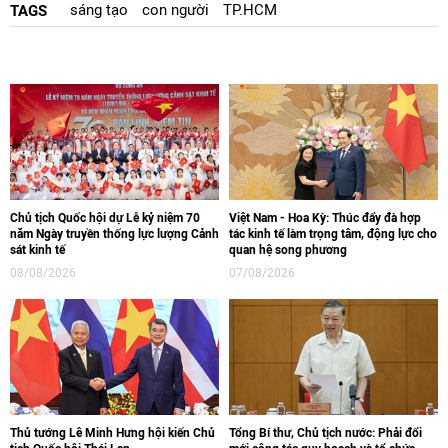
sáng tạo
con người
TP.HCM
TAGS
Chủ tịch Quốc hội dự Lễ kỷ niệm 70
Việt Nam - Hoa Kỳ: Thúc đẩy đà hợp
năm Ngày truyền thống lực lượng Cảnh
tác kinh tế làm trọng tâm, động lực cho
sát kinh tế
quan hệ song phương
08/08/2026
07/08/2026
Thủ tướng Lê Minh Hưng hội kiến Chủ
Tổng Bí thư, Chủ tịch nước: Phải đổi