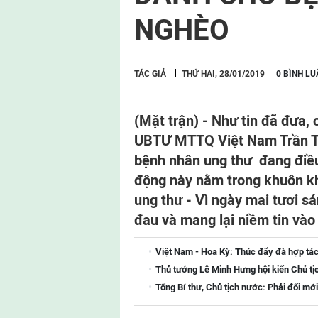
NGHÈO
TÁC GIẢ
THỨ HAI, 28/01/2019
0 BÌNH LU
(Mặt trận) -
Như tin đã đưa, c
UBTƯ MTTQ Việt Nam Trần T
bệnh nhân ung thư đang điều 
động này nằm trong khuôn kh
ung thư - Vì ngày mai tươi s
đau và mang lại niềm tin và
Việt Nam - Hoa Kỳ: Thúc đẩy đà hợp tác
Thủ tướng Lê Minh Hưng hội kiến Chủ tị
Tổng Bí thư, Chủ tịch nước: Phải đổi mới