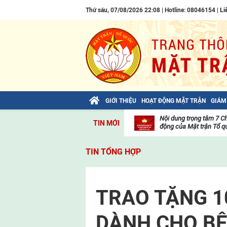
Thứ sáu, 07/08/2026 22:08 | Hotline: 08046154 |
Li
GIỚI THIỆU
HOẠT ĐỘNG MẶT TRẬN
GIÁM
Bài viết của Tổng Bí thư Tô Lâm: TIẾN
Nội dung trọng tâm 7 C
TIN MỚI
LÊN! TOÀN THẮNG ẮT VỀ TA!
động của Mặt trận Tổ qu
Thư
viện
TIN TỔNG HỢP
video
TRAO TẶNG 1
DÀNH CHO B