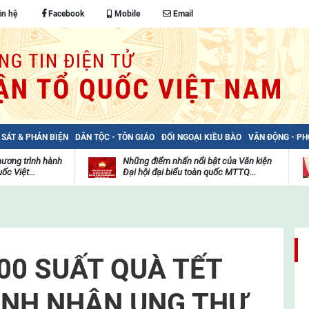
ên hệ
Facebook
Mobile
Email
 SÁT & PHẢN BIỆN
DÂN TỘC - TÔN GIÁO
ĐỐI NGOẠI KIỀU BÀO
VẬN ĐỘNG - P
hương trình hành
Những điểm nhấn nổi bật của Văn kiện
ốc Việt...
Đại hội đại biểu toàn quốc MTTQ...
Thư
H
viện
đ
video
c
m
t
00 SUẤT QUÀ TẾT
ỆNH NHÂN UNG THƯ