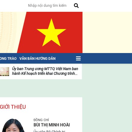
HONG TRÀO
VĂN BẢN HƯỚNG DẪN
Ủy ban Trung ương MTTQ Việt Nam ban
Toàn văn NGHỊ QU
hành Kế hoạch triển khai Chương trình...
toàn quốc Mặt trậ
oạt
Hoạt
ộng
động
ủa
của
ặt
mặt
rận
trận
GIỚI THIỆU
ĐỒNG CHÍ
BÙI THỊ MINH HOÀI
Ủy viên Bộ Chính trị,