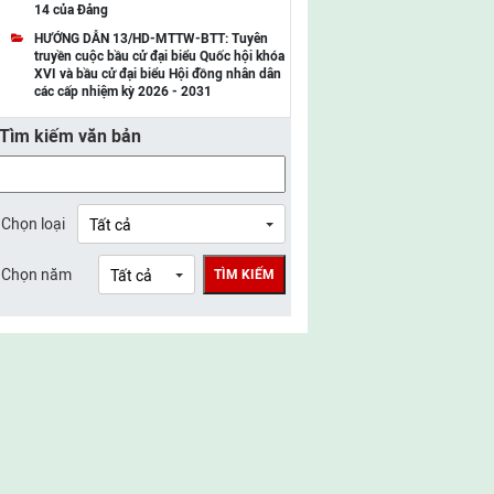
14 của Đảng
UBMTTQ Việt Nam tỉnh Điện Biên
HƯỚNG DẪN 13/HD-MTTW-BTT: Tuyên
truyền cuộc bầu cử đại biểu Quốc hội khóa
UBMTTQ Việt Nam tỉnh Sơn La
XVI và bầu cử đại biểu Hội đồng nhân dân
các cấp nhiệm kỳ 2026 - 2031
UBMTTQ Việt Nam tỉnh Thanh Hóa
Tìm kiếm văn bản
UBMTTQ Việt Nam tỉnh Nghệ An
UBMTTQ Việt Nam tỉnh Hà Tĩnh
UBMTTQ Việt Nam tỉnh Tuyên Quang
Chọn loại
UBMTTQ Việt Nam tỉnh Lào Cai
Chọn năm
TÌM KIẾM
UBMTTQ Việt Nam tỉnh Thái Nguyên
UBMTTQ Việt Nam tỉnh Phú Thọ
UBMTTQ Việt Nam tỉnh Bắc Ninh
UBMTTQ Việt Nam tỉnh Hưng Yên
UBMTTQ Việt Nam tỉnh Ninh Bình
UBMTTQ Việt Nam tỉnh Quảng Trị