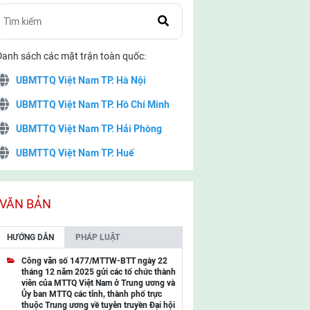
Danh sách các mặt trận toàn quốc:
UBMTTQ Việt Nam TP. Hà Nội
UBMTTQ Việt Nam TP. Hồ Chí Minh
UBMTTQ Việt Nam TP. Hải Phòng
UBMTTQ Việt Nam TP. Huế
UBMTTQ Việt Nam TP. Đà Nẵng
UBMTTQ Việt Nam TP. Cần Thơ
VĂN BẢN
UBMTTQ Việt Nam tỉnh Quảng Ninh
HƯỚNG DẪN
PHÁP LUẬT
UBMTTQ Việt Nam tỉnh Cao Bằng
Công văn số 1477/MTTW-BTT ngày 22
tháng 12 năm 2025 gửi các tổ chức thành
UBMTTQ Việt Nam tỉnh Lạng Sơn
viên của MTTQ Việt Nam ở Trung ương và
Ủy ban MTTQ các tỉnh, thành phố trực
UBMTTQ Việt Nam tỉnh Lai Châu
thuộc Trung ương về tuyên truyền Đại hội