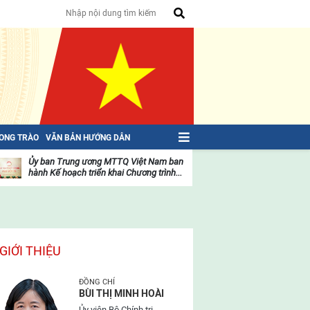
HONG TRÀO
VĂN BẢN HƯỚNG DẪN
Ủy ban Trung ương MTTQ Việt Nam ban
Toàn văn NGHỊ QU
hành Kế hoạch triển khai Chương trình...
toàn quốc Mặt trậ
oạt
Hoạt
ộng
động
ủa
của
ặt
mặt
rận
trận
GIỚI THIỆU
ĐỒNG CHÍ
BÙI THỊ MINH HOÀI
Ủy viên Bộ Chính trị,