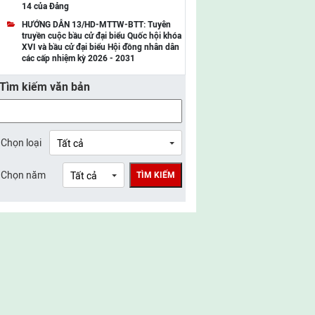
14 của Đảng
UBMTTQ Việt Nam tỉnh Điện Biên
HƯỚNG DẪN 13/HD-MTTW-BTT: Tuyên
truyền cuộc bầu cử đại biểu Quốc hội khóa
UBMTTQ Việt Nam tỉnh Sơn La
XVI và bầu cử đại biểu Hội đồng nhân dân
các cấp nhiệm kỳ 2026 - 2031
UBMTTQ Việt Nam tỉnh Thanh Hóa
Tìm kiếm văn bản
UBMTTQ Việt Nam tỉnh Nghệ An
UBMTTQ Việt Nam tỉnh Hà Tĩnh
UBMTTQ Việt Nam tỉnh Tuyên Quang
Chọn loại
UBMTTQ Việt Nam tỉnh Lào Cai
Chọn năm
TÌM KIẾM
UBMTTQ Việt Nam tỉnh Thái Nguyên
UBMTTQ Việt Nam tỉnh Phú Thọ
UBMTTQ Việt Nam tỉnh Bắc Ninh
UBMTTQ Việt Nam tỉnh Hưng Yên
UBMTTQ Việt Nam tỉnh Ninh Bình
UBMTTQ Việt Nam tỉnh Quảng Trị