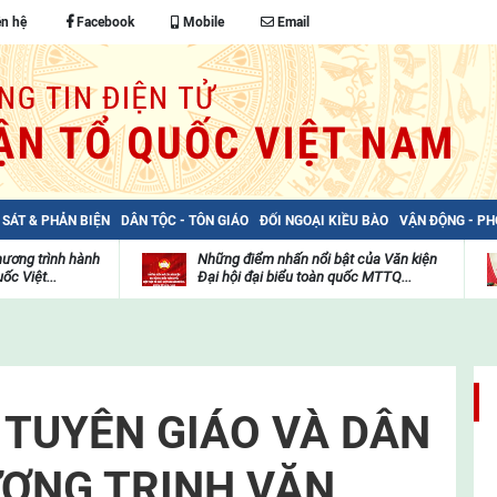
ên hệ
Facebook
Mobile
Email
 SÁT & PHẢN BIỆN
DÂN TỘC - TÔN GIÁO
ĐỐI NGOẠI KIỀU BÀO
VẬN ĐỘNG - P
hương trình hành
Những điểm nhấn nổi bật của Văn kiện
ốc Việt...
Đại hội đại biểu toàn quốc MTTQ...
Thư
H
viện
đ
video
c
m
t
TUYÊN GIÁO VÀ DÂN
ƠNG TRỊNH VĂN