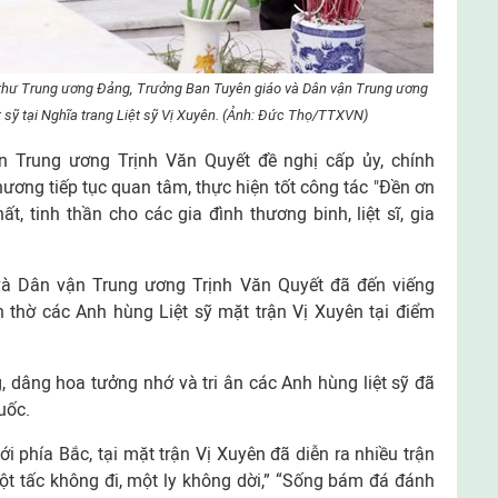
Bí thư Trung ương Đảng, Trưởng Ban Tuyên giáo và Dân vận Trung ương
 sỹ tại Nghĩa trang Liệt sỹ Vị Xuyên. (Ảnh: Đức Thọ/TTXVN)
 Trung ương Trịnh Văn Quyết đề nghị cấp ủy, chính
hương tiếp tục quan tâm, thực hiện tốt công tác "Đền ơn
t, tinh thần cho các gia đình thương binh, liệt sĩ, gia
và Dân vận Trung ương Trịnh Văn Quyết đã đến viếng
n thờ các Anh hùng Liệt sỹ mặt trận Vị Xuyên tại điểm
 dâng hoa tưởng nhớ và tri ân các Anh hùng liệt sỹ đã
uốc.
i phía Bắc, tại mặt trận Vị Xuyên đã diễn ra nhiều trận
“Một tấc không đi, một ly không dời,” “Sống bám đá đánh