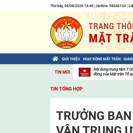
Thứ bảy, 08/08/2026 14:40 | Hotline: 08046154 |
Li
GIỚI THIỆU
HOẠT ĐỘNG MẶT TRẬN
GIÁM
Bài viết của Tổng Bí thư Tô Lâm: TIẾN
Nội dung trọng tâm 7 C
TIN MỚI
LÊN! TOÀN THẮNG ẮT VỀ TA!
động của Mặt trận Tổ qu
Thư
viện
TIN TỔNG HỢP
video
TRƯỞNG BAN 
VẬN TRUNG Ư