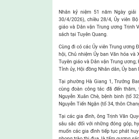
Nhân kỷ niệm 51 năm Ngày giải 
30/4/2026), chiều 28/4, Ủy viên Bộ
giáo và Dân vận Trung ương Trịnh V
sách tại Tuyên Quang.
Cùng đi có các Ủy viên Trung ương 
hội, Chủ nhiệm Ủy ban Văn hóa và 
Tuyên giáo và Dân vận Trung ương; 
Tỉnh ủy, Hội đồng Nhân dân, Ủy ban
Tại phường Hà Giang 1, Trưởng Ba
cùng đoàn công tác đã đến thăm, t
Nguyễn Xuân Chè, bệnh binh (tổ 32,
Nguyễn Tiến Ngận (tổ 34, thôn Chan
Tại các gia đình, ông Trịnh Văn Quy
sâu sắc đối với những đóng góp, hy
muốn các gia đình tiếp tục phát hu
phong trào thi đua, là tấm gương sá