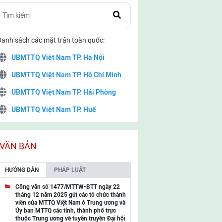
Danh sách các mặt trận toàn quốc:
UBMTTQ Việt Nam TP. Hà Nội
UBMTTQ Việt Nam TP. Hồ Chí Minh
UBMTTQ Việt Nam TP. Hải Phòng
UBMTTQ Việt Nam TP. Huế
UBMTTQ Việt Nam TP. Đà Nẵng
UBMTTQ Việt Nam TP. Cần Thơ
VĂN BẢN
UBMTTQ Việt Nam tỉnh Quảng Ninh
HƯỚNG DẪN
PHÁP LUẬT
UBMTTQ Việt Nam tỉnh Cao Bằng
Công văn số 1477/MTTW-BTT ngày 22
tháng 12 năm 2025 gửi các tổ chức thành
UBMTTQ Việt Nam tỉnh Lạng Sơn
viên của MTTQ Việt Nam ở Trung ương và
Ủy ban MTTQ các tỉnh, thành phố trực
UBMTTQ Việt Nam tỉnh Lai Châu
thuộc Trung ương về tuyên truyền Đại hội