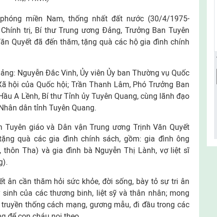
phóng miền Nam, thống nhất đất nước (30/4/1975-
 Chính trị, Bí thư Trung ương Đảng, Trưởng Ban Tuyên
ăn Quyết đã đến thăm, tặng quà các hộ gia đình chính
Đảng: Nguyễn Đắc Vinh, Ủy viên Ủy ban Thường vụ Quốc
Xã hội của Quốc hội; Trần Thanh Lâm, Phó Trưởng Ban
Hầu A Lềnh, Bí thư Tỉnh ủy Tuyên Quang, cùng lãnh đạo
 Nhân dân tỉnh Tuyên Quang.
n Tuyên giáo và Dân vận Trung ương Trịnh Văn Quyết
ặng quà các gia đình chính sách, gồm: gia đình ông
 thôn Tha) và gia đình bà Nguyễn Thị Lành, vợ liệt sĩ
g).
ết ân cần thăm hỏi sức khỏe, đời sống, bày tỏ sự tri ân
 sinh của các thương binh, liệt sỹ và thân nhân; mong
y truyền thống cách mạng, gương mẫu, đi đầu trong các
ng để con cháu noi theo.