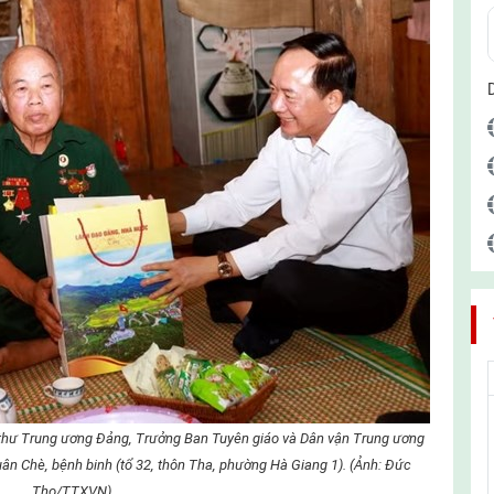
Bí thư Trung ương Đảng, Trưởng Ban Tuyên giáo và Dân vận Trung ương
ân Chè, bệnh binh (tổ 32, thôn Tha, phường Hà Giang 1). (Ảnh: Đức
Thọ/TTXVN)