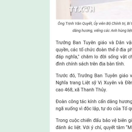
Ông Trịnh Văn Quyết, Ủy viên Bộ Chính trị, 
dâng hương, viếng các Anh hùng liệt
Trưởng Ban Tuyên giáo và Dân vận
quyền, các tổ chức đoàn thể ở địa p
đáp nghĩa," chăm lo đời sống vật chấ
đình chính sách trên địa bàn tỉnh.
Trước đó, Trưởng Ban Tuyên giáo 
Nghĩa trang Liệt sỹ Vị Xuyên và Đề
cao 468, xã Thanh Thủy.
Đoàn công tác kính cẩn dâng hương,
ngã xuống vì độc lập, tự do của Tổ q
Trong cuộc chiến đấu bảo vệ biên giớ
đánh ác liệt. Với ý chí, quyết tâm 