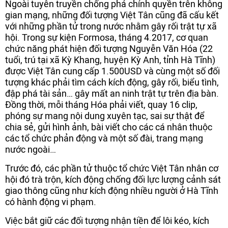
Ngoài tuyên truyền chống phá chính quyền trên không
gian mạng, những đối tượng Việt Tân cũng đã cấu kết
với những phần tử trong nước nhằm gây rối trật tự xã
hội. Trong sự kiện Formosa, tháng 4.2017, cơ quan
chức năng phát hiện đối tượng Nguyễn Văn Hóa (22
tuổi, trú tại xã Kỳ Khang, huyện Kỳ Anh, tỉnh Hà Tĩnh)
được Việt Tân cung cấp 1.500USD và cùng một số đối
tượng khác phải tìm cách kích động, gây rối, biểu tình,
đập phá tài sản… gây mất an ninh trật tự trên địa bàn.
Đồng thời, mỗi tháng Hóa phải viết, quay 16 clip,
phóng sự mang nội dung xuyên tạc, sai sự thật để
chia sẻ, gửi hình ảnh, bài viết cho các cá nhân thuộc
các tổ chức phản động và một số đài, trang mạng
nước ngoài…
Trước đó, các phần tử thuộc tổ chức Việt Tân nhân cơ
hội đó trà trộn, kích động chống đối lực lượng cảnh sát
giao thông cũng như kích động nhiều người ở Hà Tĩnh
có hành động vi phạm.
Việc bắt giữ các đối tượng nhận tiền để lôi kéo, kích