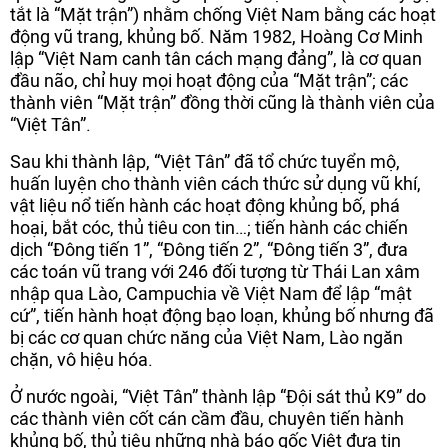
tắt là “Mặt trận”) nhằm chống Việt Nam bằng các hoạt
động vũ trang, khủng bố. Năm 1982, Hoàng Cơ Minh
lập “Việt Nam canh tân cách mạng đảng”, là cơ quan
đầu não, chỉ huy mọi hoạt động của “Mặt trận”; các
thành viên “Mặt trận” đồng thời cũng là thành viên của
“Việt Tân”.
Sau khi thành lập, “Việt Tân” đã tổ chức tuyển mộ,
huấn luyện cho thành viên cách thức sử dụng vũ khí,
vật liệu nổ tiến hành các hoạt động khủng bố, phá
hoại, bắt cóc, thủ tiêu con tin…; tiến hành các chiến
dịch “Đông tiến 1”, “Đông tiến 2”, “Đông tiến 3”, đưa
các toán vũ trang với 246 đối tượng từ Thái Lan xâm
nhập qua Lào, Campuchia về Việt Nam để lập “mật
cứ”, tiến hành hoạt động bạo loạn, khủng bố nhưng đã
bị các cơ quan chức năng của Việt Nam, Lào ngăn
chặn, vô hiệu hóa.
Ở nước ngoài, “Việt Tân” thành lập “Đội sát thủ K9” do
các thành viên cốt cán cầm đầu, chuyên tiến hành
khủng bố, thủ tiêu những nhà báo gốc Việt đưa tin