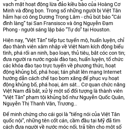
vạch mặt hoạt động lừa đảo kiều bào của Hoàng Cơ
Minh và đồng bọn. Trong số những người bị Việt Tân
hãm hại có ông Dương Trọng Lâm - chủ bút báo “Cái
đình làng” tại San Fransisco và ông Nguyễn Đạm
Phong - người sáng lập báo “Tự do” tại Houston.
Hiện nay, “Việt Tân” tiếp tục tuyển mộ, huấn luyện, chỉ
đạo thành viên xâm nhập về Việt Nam kích động biểu
tình, phá rối an ninh, bạo loạn, thủ tiêu, bắt cóc con tin;
đưa người ra nước ngoài đào tạo, huấn luyện, tổ chức
các khóa đào tạo trực tuyến về phương thức, hoạt
động khủng bố, phá hoại; tán phát lên mạng Internet
hướng dẫn cách chế tạo bom xăng để phục vụ hoạt
động khủng bố, phá hoại, ám sát… Cơ quan chức năng
Việt Nam đã bắt, xử lý một số đối tượng là thành viên
“Việt Tân” phạm tội khủng bố như Nguyễn Quốc Quân,
Nguyễn Thị Thanh Vân, Trương…
Để minh chứng cho cái gọi là “tiếng nói của Việt Tân
quốc nội”, những tên cốt cán, cầm đầu tại Mỹ đã tìm
cách đưa người về nước móc nối, trả tiền cho một số