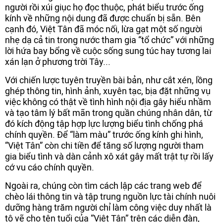
người rồi xúi giục họ đọc thuộc, phát biểu trước ống
kính về những nội dung đã được chuẩn bị sẵn. Bên
cạnh đó, Việt Tân đã móc nối, lừa gạt một số người
nhẹ dạ cả tin trong nước tham gia “tổ chức” với những
lời hứa bay bổng về cuộc sống sung túc hay tương lai
xán lạn ở phương trời Tây...
Với chiến lược tuyên truyền bài bản, như cắt xén, lồng
ghép thông tin, hình ảnh, xuyên tạc, bịa đặt những vụ
việc không có thật về tình hình nội địa gây hiểu nhầm
và tạo tâm lý bất mãn trong quần chúng nhân dân, từ
đó kích động tập hợp lực lượng biểu tình chống phá
chính quyền. Để “làm màu” trước ống kính ghi hình,
“Việt Tân” còn chi tiền để tăng số lượng người tham
gia biểu tình và dàn cảnh xô xát gây mất trật tự rồi lấy
cớ vu cáo chính quyền.
Ngoài ra, chúng còn tìm cách lập các trang web để
chèo lái thông tin và tập trung nguồn lực tài chính nuôi
dưỡng hàng trăm người chỉ làm công việc duy nhất là
tô vẽ cho tên tuổi của “Việt Tân” trên các diễn đàn,