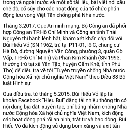
trong và ngoài nước và một số tài liệu, bài viết nói xấu
chế độ, cổ súy cho các hoạt động của tổ chức phản
động lưu vong Việt Tân chống phá Nhà nước.
Tháng 3.2017, Cục An ninh mạng, Bộ Công an đã phối
hợp Công an TP.Hồ Chí Minh và Công an tỉnh Thái
Nguyên thi hành lệnh bắt, khám xét khẩn cấp đối với
Bùi Hiếu Võ (SN 1962, trú tại P11-01, lô C, chung cư
Hà Đô, đường Nguyễn Văn Công, phường 3, quận Gò
Vấp, TP.Hồ Chí Minh) và Phan Kim Khánh (SN 1993,
thường trú tại xã Yên Tập, huyện Cẩm Khê, tỉnh Phú
Thọ) để điều tra về tội “Tuyên truyền chống Nhà nước
Cộng hòa Xã hội chủ nghĩa Việt Nam” theo Điều 88 Bộ
luật Hình sự.
Qua điều tra, từ tháng 5.2015, Bùi Hiếu Võ lập tài
khoản Facebook “Hieu Bui” đăng tải nhiều thông tin có
nội dung bịa đặt, xuyên tạc, phỉ báng nhằm chống Nhà
nước Cộng hòa Xã hội chủ nghĩa Việt Nam, kích động
các hoạt động phá rối an ninh, trật tự và bạo động. Bùi
Hiếu Võ đã kích động sử dụng bom xăng và axit tấn