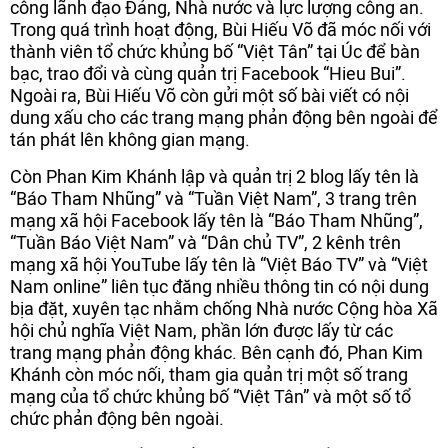
công lãnh đạo Đảng, Nhà nước và lực lượng công an.
Trong quá trình hoạt động, Bùi Hiếu Võ đã móc nối với
thành viên tổ chức khủng bố “Việt Tân” tại Úc để bàn
bạc, trao đổi và cùng quản trị Facebook “Hieu Bui”.
Ngoài ra, Bùi Hiếu Võ còn gửi một số bài viết có nội
dung xấu cho các trang mạng phản động bên ngoài để
tán phát lên không gian mạng.
Còn Phan Kim Khánh lập và quản trị 2 blog lấy tên là
“Báo Tham Nhũng” và “Tuần Việt Nam”, 3 trang trên
mạng xã hội Facebook lấy tên là “Báo Tham Nhũng”,
“Tuần Báo Việt Nam” và “Dân chủ TV”, 2 kênh trên
mạng xã hội YouTube lấy tên là “Việt Báo TV” và “Việt
Nam online” liên tục đăng nhiều thông tin có nội dung
bịa đặt, xuyên tạc nhằm chống Nhà nước Cộng hòa Xã
hội chủ nghĩa Việt Nam, phần lớn được lấy từ các
trang mạng phản động khác. Bên cạnh đó, Phan Kim
Khánh còn móc nối, tham gia quản trị một số trang
mạng của tổ chức khủng bố “Việt Tân” và một số tổ
chức phản động bên ngoài.