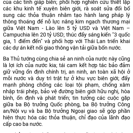
của các tỉnh giáp biên; phối hợp nghiên cứu thiết lập
các khu kinh tế xuyên biên giới, rà soát sửa đổi bổ
sung các thỏa thuận nhằm tạo hành lang pháp lý
thông thoáng để nỗ lực nâng kim ngạch thương mại
giữa Việt Nam - Lào lên 5 tỷ USD và Việt Nam –
Campuchia lên 20 tỷ USD; thúc đẩy sáng kiến "3 quốc
gia, 1 điểm đến" và phối hợp với Thái Lan triển khai
các dự án kết nối giao thông vận tải giữa bốn nước.
Ba Thủ tướng cùng chia sẻ an ninh của nước này cũng
là lợi ích của nước kia; tái cam kết hợp tác bảo đảm
giữ vững ổn định chính trị, an ninh, an toàn xã hội ở
mỗi nước và duy trì trật tự ở khu vực biên giới; đẩy
mạnh phòng chống các loại tội phạm, chống xâm
nhập trái phép, bảo vệ đường biên giới hữu nghị, hòa
bình, ổn định và phát triển; tin tưởng các cuộc gặp
giữa ba Bộ trưởng Quốc phòng, ba Bộ trưởng Công
an/Nội vụ và ba Bộ trưởng Ngoại giao sẽ góp phần
hiện thực hóa các thỏa thuận, chỉ đạo của lãnh đạo
cấp cao ba nước.