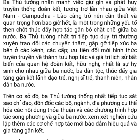
Ba Thủ tướng nhấn mạnh việc giữ gìn và phát huy
truyền thống đoàn kết, tương trợ lẫn nhau giữa Việt
Nam - Campuchia - Lào càng trở nên cần thiết và
quan trọng hơn bao giờ hết, là một trong những yếu tố
then chốt thúc đẩy hợp tác gắn bó chặt chẽ giữa ba
nước. Ba Thủ tướng nhất trí tiếp tục duy trì thường
xuyên trao đổi các chuyến thăm, gặp gỡ tiếp xúc ba
bên ở các kênh, các cấp; ưu tiên đổi mới hình thức
tuyên truyền về thành tựu hợp tác và giá trị lịch sử bất
biến của quan hệ đoàn kết, hữu nghị, nhất là sự hy
sinh cho nhau giữa ba nước, ba dân tộc; thúc đẩy gia
tăng gắn kết lãnh đạo trẻ, nghị sĩ trẻ, thanh niên, nhân
dân ba nước.
Trên cơ sở đó, ba Thủ tướng thống nhất tiếp tục sát
sao chỉ đạo, đôn đốc các bộ, ngành, địa phương cụ thể
hóa các nội dung thỏa thuận và các chương trình hợp
tác song phương và giữa ba nước; xem xét nghiên cứu
lập thêm các cơ chế hợp tác mới bảo đảm hiệu quả và
gia tăng gắn kết.