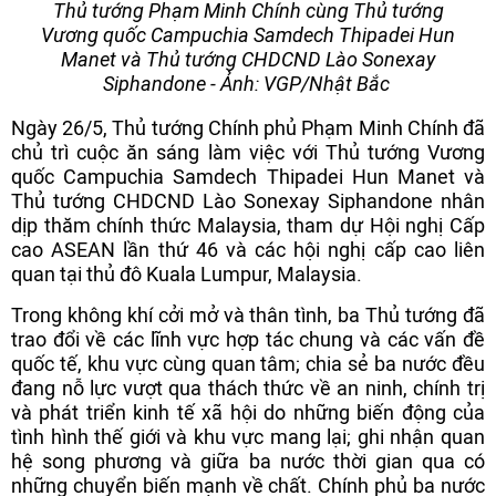
Thủ tướng Phạm Minh Chính cùng Thủ tướng
Vương quốc Campuchia Samdech Thipadei Hun
Manet và Thủ tướng CHDCND Lào Sonexay
Siphandone - Ảnh: VGP/Nhật Bắc
Ngày 26/5, Thủ tướng Chính phủ Phạm Minh Chính đã
chủ trì cuộc ăn sáng làm việc với Thủ tướng Vương
quốc Campuchia Samdech Thipadei Hun Manet và
Thủ tướng CHDCND Lào Sonexay Siphandone nhân
dịp thăm chính thức Malaysia, tham dự Hội nghị Cấp
cao ASEAN lần thứ 46 và các hội nghị cấp cao liên
quan tại thủ đô Kuala Lumpur, Malaysia.
Trong không khí cởi mở và thân tình, ba Thủ tướng đã
trao đổi về các lĩnh vực hợp tác chung và các vấn đề
quốc tế, khu vực cùng quan tâm; chia sẻ ba nước đều
đang nỗ lực vượt qua thách thức về an ninh, chính trị
và phát triển kinh tế xã hội do những biến động của
tình hình thế giới và khu vực mang lại; ghi nhận quan
hệ song phương và giữa ba nước thời gian qua có
những chuyển biến mạnh về chất. Chính phủ ba nước