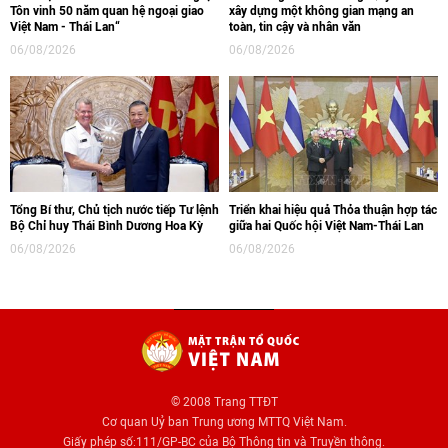
Tôn vinh 50 năm quan hệ ngoại giao
xây dựng một không gian mạng an
Việt Nam - Thái Lan“
toàn, tin cậy và nhân văn
06/08/2026
06/08/2026
Tổng Bí thư, Chủ tịch nước tiếp Tư lệnh
Triển khai hiệu quả Thỏa thuận hợp tác
Bộ Chỉ huy Thái Bình Dương Hoa Kỳ
giữa hai Quốc hội Việt Nam-Thái Lan
06/08/2026
06/08/2026
© 2008 Trang TTĐT
Cơ quan Uỷ ban Trung ương MTTQ Việt Nam.
Giấy phép số:111/GP-BC của Bộ Thông tin và Truyền thông.