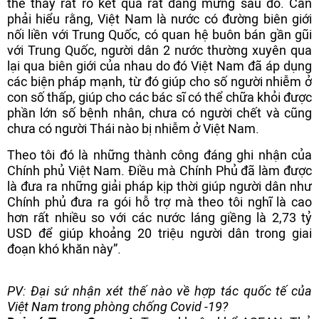
thể thấy rất rõ kết quả rất đáng mừng sau đó. Cần
phải hiểu rằng, Việt Nam là nước có đường biên giới
nối liền với Trung Quốc, có quan hệ buôn bán gần gũi
với Trung Quốc, người dân 2 nước thường xuyên qua
lại qua biên giới của nhau do đó Việt Nam đã áp dụng
các biện pháp mạnh, từ đó giúp cho số người nhiễm ở
con số thấp, giúp cho các bác sĩ có thể chữa khỏi được
phần lớn số bệnh nhân, chưa có người chết và cũng
chưa có người Thái nào bị nhiễm ở Việt Nam.
Theo tôi đó là những thành công đáng ghi nhận của
Chính phủ Việt Nam. Điều mà Chính Phủ đã làm được
là đưa ra những giải pháp kịp thời giúp người dân như
Chính phủ đưa ra gói hỗ trợ mà theo tôi nghĩ là cao
hơn rất nhiều so với các nước láng giềng là 2,73 tỷ
USD để giúp khoảng 20 triệu người dân trong giai
đoạn khó khăn này”.
PV: Đại sứ nhận xét thế nào về hợp tác quốc tế của
Việt Nam trong phòng chống Covid -19?