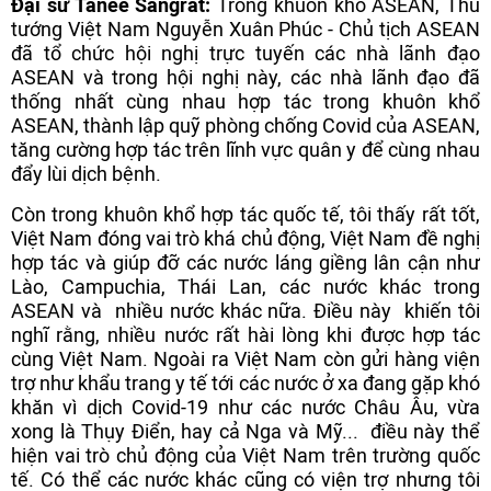
Đại sứ Tanee Sangrat:
Trong khuôn khổ ASEAN, Thủ
tướng Việt Nam Nguyễn Xuân Phúc - Chủ tịch ASEAN
đã tổ chức hội nghị trực tuyến các nhà lãnh đạo
ASEAN và trong hội nghị này, các nhà lãnh đạo đã
thống nhất cùng nhau hợp tác trong khuôn khổ
ASEAN, thành lập quỹ phòng chống Covid của ASEAN,
tăng cường hợp tác trên lĩnh vực quân y để cùng nhau
đẩy lùi dịch bệnh.
Còn trong khuôn khổ hợp tác quốc tế, tôi thấy rất tốt,
Việt Nam đóng vai trò khá chủ động, Việt Nam đề nghị
hợp tác và giúp đỡ các nước láng giềng lân cận như
Lào, Campuchia, Thái Lan, các nước khác trong
ASEAN và nhiều nước khác nữa. Điều này khiến tôi
nghĩ rằng, nhiều nước rất hài lòng khi được hợp tác
cùng Việt Nam. Ngoài ra Việt Nam còn gửi hàng viện
trợ như khẩu trang y tế tới các nước ở xa đang gặp khó
khăn vì dịch Covid-19 như các nước Châu Âu, vừa
xong là Thụy Điển, hay cả Nga và Mỹ... điều này thể
hiện vai trò chủ động của Việt Nam trên trường quốc
tế. Có thể các nước khác cũng có viện trợ nhưng tôi