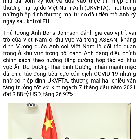
như đã sớm ký kết và đưa vào thực thi Hiệp định
thương mại tự do Việt Nam-Anh (UKVFTA), một trong
những hiệp định thương mại tự do đầu tiên mà Anh ký
ngay sau khi rời EU.
Thủ tướng Anh Boris Johnson đánh giá cao vị trí, vai
trò của Việt Nam ở khu vực và trong ASEAN, khẳng
định Vương quốc Anh coi Việt Nam là đối tác quan
trọng ở khu vực trong bối cảnh Anh đang điều chỉnh
chính sách theo hướng tăng cường hợp tác với khu
vực Ấn Độ Dương-Thái Bình Dương; nhấn mạnh mặc
dù chịu tác động tiêu cực của dịch COVID-19 nhưng
nhờ có hiệp định UKVFTA, thương mại hai chiều vẫn
tăng trưởng tốt với kim ngạch 7 tháng đầu năm 2021
đạt 3,88 tỷ USD, tăng 26,92%.