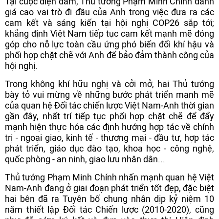
Tại cuộc điện đàm, Thủ tướng Phạm Minh Chính đánh
giá cao vai trò đi đầu của Anh trong việc đưa ra các
cam kết và sáng kiến tại hội nghị COP26 sắp tới;
khẳng định Việt Nam tiếp tục cam kết mạnh mẽ đóng
góp cho nỗ lực toàn cầu ứng phó biến đổi khí hậu và
phối hợp chặt chẽ với Anh để bảo đảm thành công của
hội nghị.
Trong không khí hữu nghị và cởi mở, hai Thủ tướng
bày tỏ vui mừng về những bước phát triển mạnh mẽ
của quan hệ Đối tác chiến lược Việt Nam-Anh thời gian
gần đây, nhất trí tiếp tục phối hợp chặt chẽ để đẩy
mạnh hiện thực hóa các định hướng hợp tác về chính
trị - ngoại giao, kinh tế - thương mại - đầu tư, hợp tác
phát triển, giáo dục đào tạo, khoa học - công nghệ,
quốc phòng - an ninh, giao lưu nhân dân...
Thủ tướng Phạm Minh Chính nhấn mạnh quan hệ Việt
Nam-Anh đang ở giai đoạn phát triển tốt đẹp, đặc biệt
hai bên đã ra Tuyên bố chung nhân dịp kỷ niệm 10
năm thiết lập Đối tác Chiến lược (2010-2020), cũng