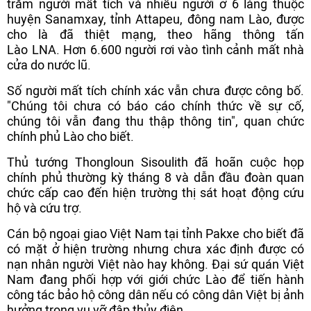
trăm người mất tích và nhiều người ở 6 làng thuộc
huyện Sanamxay, tỉnh Attapeu, đông nam Lào, được
cho là đã thiệt mạng, theo hãng thông tấn
Lào LNA. Hơn 6.600 người rơi vào tình cảnh mất nhà
cửa do nước lũ.
Số người mất tích chính xác vẫn chưa được công bố.
"Chúng tôi chưa có báo cáo chính thức về sự cố,
chúng tôi vẫn đang thu thập thông tin", quan chức
chính phủ Lào cho biết.
Thủ tướng Thongloun Sisoulith đã hoãn cuộc họp
chính phủ thường kỳ tháng 8 và dẫn đầu đoàn quan
chức cấp cao đến hiện trường thị sát hoạt động cứu
hộ và cứu trợ.
Cán bộ ngoại giao Việt Nam tại tỉnh Pakxe cho biết đã
có mặt ở hiện trường nhưng chưa xác định được có
nạn nhân người Việt nào hay không. Đại sứ quán Việt
Nam đang phối hợp với giới chức Lào để tiến hành
công tác bảo hộ công dân nếu có công dân Việt bị ảnh
hưởng trong vụ vỡ đập thủy điện.