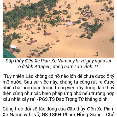
Đập thủy điện Xe Pian-Xe Namnoy bị vỡ gây ngập lụt
ở ở tỉnh Attapeu, đông nam Lào. Ảnh: IT
"Tuy nhiên Lào không có hồ nào lớn để chứa được 5 tỷ
m3 nước. Sau sự việc này, chúng ta cũng rút ra được
nhiều bài học quan trọng trọng việc xây dựng đập thuỷ
điện cũng như các biện pháp ứng phó nếu trường hợp
xấu nhất xảy ra" - PGS.TS Đào Trọng Tứ khẳng định
Cũng trao đổi về tác động của đập thủy điện Xe Pian-
Xe Namnoy bị vỡ, GS.TSKH Phạm Hồng Giang - Chủ