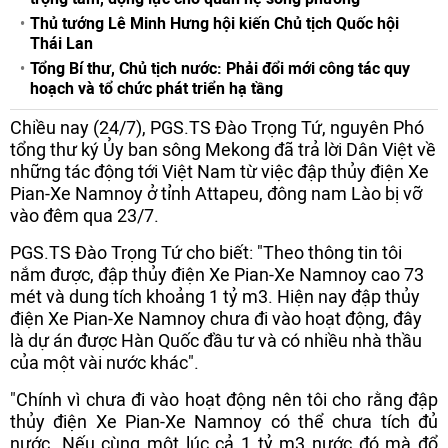
Thủ tướng Lê Minh Hưng hội kiến Chủ tịch Quốc hội
Thái Lan
Tổng Bí thư, Chủ tịch nước: Phải đổi mới công tác quy
hoạch và tổ chức phát triển hạ tầng
Chiều nay (24/7), PGS.TS Đào Trọng Tứ, nguyên Phó
tổng thư ký Ủy ban sông Mekong đã trả lời Dân Việt về
những tác động tới Việt Nam từ việc đập thủy điện Xe
Pian-Xe Namnoy ở tỉnh Attapeu, đông nam Lào bị vỡ
vào đêm qua 23/7.
PGS.TS Đào Trọng Tứ cho biết: "Theo thông tin tôi
nắm được, đập thủy điện Xe Pian-Xe Namnoy cao 73
mét và dung tích khoảng 1 tỷ m3. Hiện nay đập thủy
điện Xe Pian-Xe Namnoy chưa đi vào hoạt động, đây
là dự án được Hàn Quốc đầu tư và có nhiều nhà thầu
của một vài nước khác".
"Chính vì chưa đi vào hoạt động nên tôi cho rằng đập
thủy điện Xe Pian-Xe Namnoy có thể chưa tích đủ
nước. Nếu cùng một lúc cả 1 tỷ m3 nước đó mà đổ