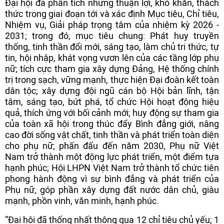
Đại hội đã phân tích những thuận lợi, khó khăn, thách
thức trong giai đoạn tới và xác định Mục tiêu, Chỉ tiêu,
Nhiệm vụ, Giải pháp trọng tâm của nhiệm kỳ 2026 -
2031; trong đó, mục tiêu chung: Phát huy truyền
thống, tinh thần đổi mới, sáng tạo, làm chủ tri thức, tự
tin, hội nhập, khát vọng vươn lên của các tầng lớp phụ
nữ; tích cực tham gia xây dựng Đảng, Hệ thống chính
trị trong sạch, vững mạnh, thực hiện Đại đoàn kết toàn
dân tộc; xây dựng đội ngũ cán bộ Hội bản lĩnh, tận
tâm, sáng tạo, bứt phá, tổ chức Hội hoạt động hiệu
quả, thích ứng với bối cảnh mới; huy động sự tham gia
của toàn xã hội trong thúc đẩy Bình đẳng giới, nâng
cao đời sống vật chất, tinh thần và phát triển toàn diện
cho phụ nữ; phấn đấu đến năm 2030, Phụ nữ Việt
Nam trở thành một động lực phát triển, một điểm tựa
hạnh phúc; Hội LHPN Việt Nam trở thành tổ chức tiên
phong hành động vì sự bình đẳng và phát triển của
Phụ nữ, góp phần xây dựng đất nước dân chủ, giàu
mạnh, phồn vinh, văn minh, hạnh phúc.
“Đại hội đã thống nhất thông qua 12 chỉ tiêu chủ yếu; 1