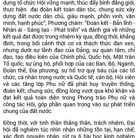
dựng tổ chức Hội vững mạnh; thúc đẩy bình đẳng giới,
thực hiện đại đoàn kết toàn dân tộc, chung sức xây
dựng đất nước dân chủ, giàu mạnh, phồn vinh, văn
minh, hạnh phúc”; Phương châm: “Đoàn kết - Bản lĩnh -
Nhân ái - Sáng tạo - Phát triển” và đánh giá về những
kết quả đạt được trong nhiệm kỳ qua; đồng thời, khẳng
định, trong bối cảnh thời cơ và thách thức đan xen,
nhưng dưới sự lãnh đạo của Đảng; sự quan tâm, chỉ
đạo, tạo điều kiện của Chính phủ, Quốc hội, Mặt trận
Tổ quốc; sự ủng hộ, phối hợp của các Ban, Bộ, Ngành,
Đoàn thể, Địa phương; sự hỗ trợ quý báu của các tổ
chức, cá nhân trong nước và Quốc tế; cán bộ, Hội viên
và các tầng lớp Phụ nữ đã phát huy truyền thống,
đoàn kết; chung sức, đồng lòng vượt qua khó khăn và
đạt kết quả toàn diện trong Phong trào Phụ nữ và
công tác Hội, góp phần quan trọng vào sự phát triển
chung của đất nước.
Đồng thời, với tinh thần thẳng thắn, trách nhiệm, Đại
hội đã nghiêm túc nhìn nhận những tồn tại, hạn chế;
xác định nguyên nhân, rút ra 6 bài học kinh nghiệm