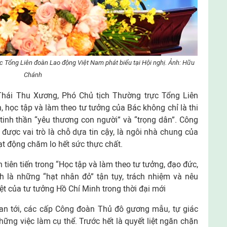
 Tổng Liên đoàn Lao động Việt Nam phát biểu tại Hội nghị. Ảnh: Hữu
Chánh
à Thái Thu Xương, Phó Chủ tịch Thường trực Tổng Liên
học tập và làm theo tư tưởng của Bác không chỉ là thi
 tinh thần “yêu thương con người” và “trọng dân”. Công
ược vai trò là chỗ dựa tin cậy, là ngôi nhà chung của
t động chăm lo hết sức thực chất.
h tiên tiến trong “Học tập và làm theo tư tưởng, đạo đức,
h là những “hạt nhân đỏ” tận tụy, trách nhiệm và nêu
t của tư tưởng Hồ Chí Minh trong thời đại mới
ian tới, các cấp Công đoàn Thủ đô gương mẫu, tự giác
ng việc làm cụ thể. Trước hết là quyết liệt ngăn chặn