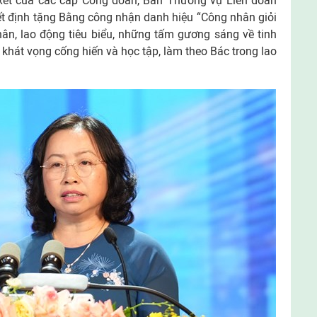
 xét của các cấp Công đoàn, Ban Thường vụ Liên đoàn
t định tặng Bằng công nhận danh hiệu “Công nhân giỏi
n, lao động tiêu biểu, những tấm gương sáng về tinh
 khát vọng cống hiến và học tập, làm theo Bác trong lao