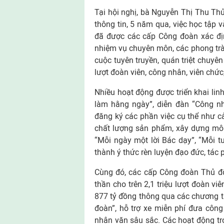
Tại hội nghị, bà Nguyễn Thị Thu Th
thông tin, 5 năm qua, việc học tập 
đã được các cấp Công đoàn xác địn
nhiệm vụ chuyên môn, các phong trà
cuộc tuyên truyền, quán triệt chuyê
lượt đoàn viên, công nhân, viên chức
Nhiều hoạt động được triển khai lin
làm hằng ngày”, diễn đàn “Công nh
đăng ký các phần việc cụ thể như cải
chất lượng sản phẩm, xây dựng môi
“Mỗi ngày một lời Bác dạy”, “Mỗi tu
thành ý thức rèn luyện đạo đức, tác
Cùng đó, các cấp Công đoàn Thủ đô
thần cho trên 2,1 triệu lượt đoàn vi
877 tỷ đồng thông qua các chương t
đoàn”, hỗ trợ xe miễn phí đưa công
nhân văn sâu sắc. Các hoạt động t