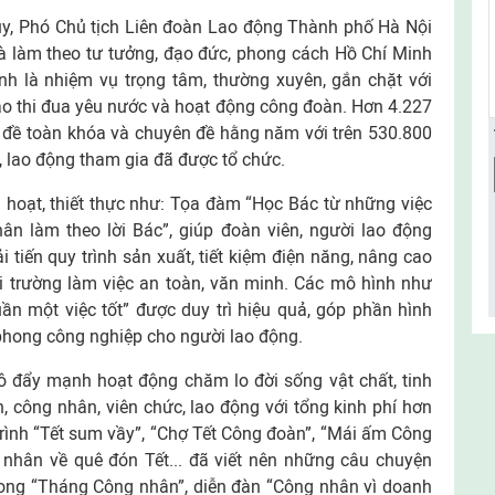
ủy, Phó Chủ tịch Liên đoàn Lao động Thành phố Hà Nội
và làm theo tư tưởng, đạo đức, phong cách Hồ Chí Minh
h là nhiệm vụ trọng tâm, thường xuyên, gắn chặt với
o thi đua yêu nước và hoạt động công đoàn. Hơn 4.227
n đề toàn khóa và chuyên đề hằng năm với trên 530.800
, lao động tham gia đã được tổ chức.
h hoạt, thiết thực như: Tọa đàm “Học Bác từ những việc
ân làm theo lời Bác”, giúp đoàn viên, người lao động
 tiến quy trình sản xuất, tiết kiệm điện năng, nâng cao
 trường làm việc an toàn, văn minh. Các mô hình như
ần một việc tốt” được duy trì hiệu quả, góp phần hình
 phong công nghiệp cho người lao động.
 đẩy mạnh hoạt động chăm lo đời sống vật chất, tinh
ên, công nhân, viên chức, lao động với tổng kinh phí hơn
rình “Tết sum vầy”, “Chợ Tết Công đoàn”, “Mái ấm Công
 nhân về quê đón Tết... đã viết nên những câu chuyện
rong “Tháng Công nhân”, diễn đàn “Công nhân vì doanh