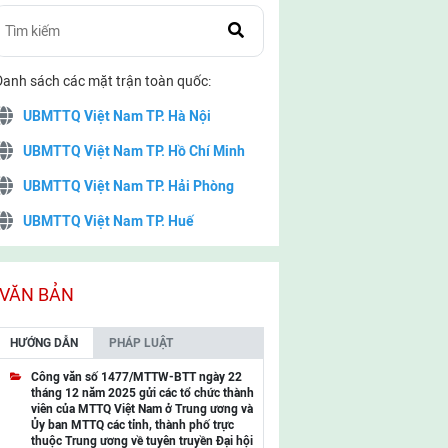
Danh sách các mặt trận toàn quốc:
UBMTTQ Việt Nam TP. Hà Nội
UBMTTQ Việt Nam TP. Hồ Chí Minh
UBMTTQ Việt Nam TP. Hải Phòng
UBMTTQ Việt Nam TP. Huế
UBMTTQ Việt Nam TP. Đà Nẵng
UBMTTQ Việt Nam TP. Cần Thơ
VĂN BẢN
UBMTTQ Việt Nam tỉnh Quảng Ninh
HƯỚNG DẪN
PHÁP LUẬT
UBMTTQ Việt Nam tỉnh Cao Bằng
Công văn số 1477/MTTW-BTT ngày 22
tháng 12 năm 2025 gửi các tổ chức thành
UBMTTQ Việt Nam tỉnh Lạng Sơn
viên của MTTQ Việt Nam ở Trung ương và
Ủy ban MTTQ các tỉnh, thành phố trực
UBMTTQ Việt Nam tỉnh Lai Châu
thuộc Trung ương về tuyên truyền Đại hội