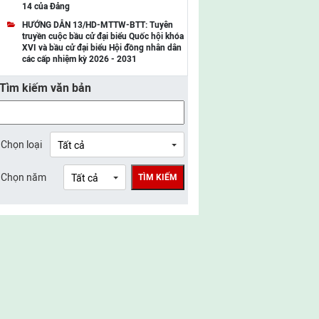
14 của Đảng
UBMTTQ Việt Nam tỉnh Điện Biên
HƯỚNG DẪN 13/HD-MTTW-BTT: Tuyên
truyền cuộc bầu cử đại biểu Quốc hội khóa
UBMTTQ Việt Nam tỉnh Sơn La
XVI và bầu cử đại biểu Hội đồng nhân dân
các cấp nhiệm kỳ 2026 - 2031
UBMTTQ Việt Nam tỉnh Thanh Hóa
Tìm kiếm văn bản
UBMTTQ Việt Nam tỉnh Nghệ An
UBMTTQ Việt Nam tỉnh Hà Tĩnh
UBMTTQ Việt Nam tỉnh Tuyên Quang
Chọn loại
UBMTTQ Việt Nam tỉnh Lào Cai
Chọn năm
TÌM KIẾM
UBMTTQ Việt Nam tỉnh Thái Nguyên
UBMTTQ Việt Nam tỉnh Phú Thọ
UBMTTQ Việt Nam tỉnh Bắc Ninh
UBMTTQ Việt Nam tỉnh Hưng Yên
UBMTTQ Việt Nam tỉnh Ninh Bình
UBMTTQ Việt Nam tỉnh Quảng Trị