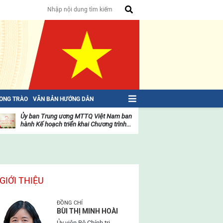
HONG TRÀO
VĂN BẢN HƯỚNG DẪN
Ủy ban Trung ương MTTQ Việt Nam ban
Toàn văn NGHỊ QU
hành Kế hoạch triển khai Chương trình...
toàn quốc Mặt trậ
oạt
Hoạt
ộng
động
ủa
của
ặt
mặt
rận
trận
GIỚI THIỆU
ĐỒNG CHÍ
BÙI THỊ MINH HOÀI
Ủy viên Bộ Chính trị,