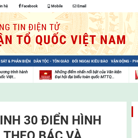
ên hệ
Facebook
Mobile
Email
 SÁT & PHẢN BIỆN
DÂN TỘC - TÔN GIÁO
ĐỐI NGOẠI KIỀU BÀO
VẬN ĐỘNG - P
hương trình hành
Những điểm nhấn nổi bật của Văn kiện
ốc Việt...
Đại hội đại biểu toàn quốc MTTQ...
Thư
H
viện
đ
video
c
m
t
INH 30 ĐIỂN HÌNH
 THEO BÁC VÀ