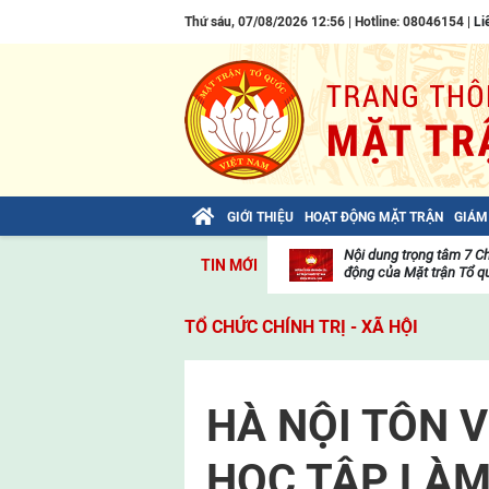
Thứ sáu, 07/08/2026 12:56 | Hotline: 08046154 |
Li
GIỚI THIỆU
HOẠT ĐỘNG MẶT TRẬN
GIÁM
Bài viết của Tổng Bí thư Tô Lâm: TIẾN
Nội dung trọng tâm 7 C
TIN MỚI
LÊN! TOÀN THẮNG ẮT VỀ TA!
động của Mặt trận Tổ qu
Thư
viện
TỔ CHỨC CHÍNH TRỊ - XÃ HỘI
video
HÀ NỘI TÔN V
HỌC TẬP LÀM