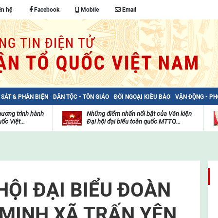
ên hệ
Facebook
Mobile
Email
 SÁT & PHẢN BIỆN
DÂN TỘC - TÔN GIÁO
ĐỐI NGOẠI KIỀU BÀO
VẬN ĐỘNG - P
hương trình hành
Những điểm nhấn nổi bật của Văn kiện
ốc Việt...
Đại hội đại biểu toàn quốc MTTQ...
Thư
H
viện
đ
video
c
m
t
 HỘI ĐẠI BIỂU ĐOÀN
 MINH XÃ TRẤN YÊN