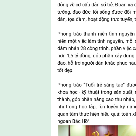
động về cơ cấu dân số trẻ, Đoàn xã đạ
tưởng, đạo đức, lối sống được đổi 
đàn, tọa đàm, hoạt động trực tuyến, 
Phong trào thanh niên tình nguyện
niên một việc làm tình nguyện, mỗi 
đảm nhận 28 công trình, phần việc cấp
hơn 1,5 tỷ đồng, góp phần xây dựng
đạo, hỗ trợ người dân khắc phục hậu
tốt đẹp.
Phong trào “Tuổi trẻ sáng tạo” đư
khoa học - kỹ thuật trong sản xuất;
thành, góp phần nâng cao thu nhập, 
nhi trong học tập, rèn luyện kỹ nă
quan tâm thực hiện hiệu quả; toàn x
ngoan Bác Hồ”.