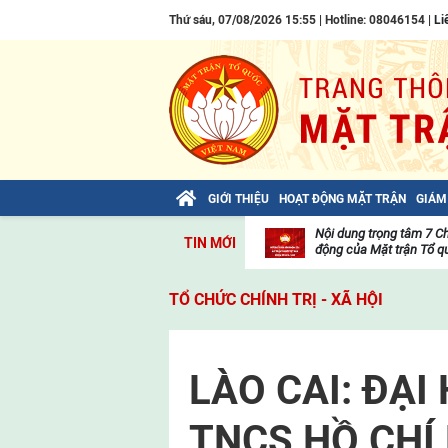
Thứ sáu, 07/08/2026 15:55 | Hotline: 08046154 |
Li
GIỚI THIỆU
HOẠT ĐỘNG MẶT TRẬN
GIÁM
Bài viết của Tổng Bí thư Tô Lâm: TIẾN
Nội dung trọng tâm 7 C
TIN MỚI
LÊN! TOÀN THẮNG ẮT VỀ TA!
động của Mặt trận Tổ qu
Thư
viện
TỔ CHỨC CHÍNH TRỊ - XÃ HỘI
video
LÀO CAI: ĐẠI
TNCS HỒ CHÍ