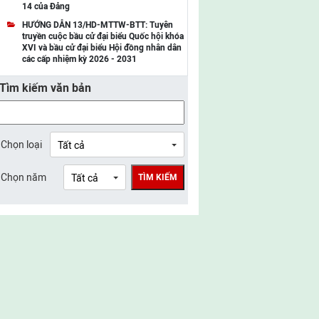
14 của Đảng
UBMTTQ Việt Nam tỉnh Điện Biên
HƯỚNG DẪN 13/HD-MTTW-BTT: Tuyên
truyền cuộc bầu cử đại biểu Quốc hội khóa
UBMTTQ Việt Nam tỉnh Sơn La
XVI và bầu cử đại biểu Hội đồng nhân dân
các cấp nhiệm kỳ 2026 - 2031
UBMTTQ Việt Nam tỉnh Thanh Hóa
Tìm kiếm văn bản
UBMTTQ Việt Nam tỉnh Nghệ An
UBMTTQ Việt Nam tỉnh Hà Tĩnh
UBMTTQ Việt Nam tỉnh Tuyên Quang
Chọn loại
UBMTTQ Việt Nam tỉnh Lào Cai
Chọn năm
TÌM KIẾM
UBMTTQ Việt Nam tỉnh Thái Nguyên
UBMTTQ Việt Nam tỉnh Phú Thọ
UBMTTQ Việt Nam tỉnh Bắc Ninh
UBMTTQ Việt Nam tỉnh Hưng Yên
UBMTTQ Việt Nam tỉnh Ninh Bình
UBMTTQ Việt Nam tỉnh Quảng Trị