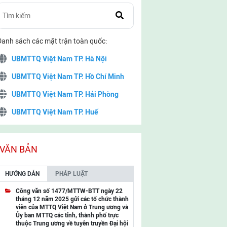
Danh sách các mặt trận toàn quốc:
UBMTTQ Việt Nam TP. Hà Nội
UBMTTQ Việt Nam TP. Hồ Chí Minh
UBMTTQ Việt Nam TP. Hải Phòng
UBMTTQ Việt Nam TP. Huế
UBMTTQ Việt Nam TP. Đà Nẵng
UBMTTQ Việt Nam TP. Cần Thơ
VĂN BẢN
UBMTTQ Việt Nam tỉnh Quảng Ninh
HƯỚNG DẪN
PHÁP LUẬT
UBMTTQ Việt Nam tỉnh Cao Bằng
Công văn số 1477/MTTW-BTT ngày 22
tháng 12 năm 2025 gửi các tổ chức thành
UBMTTQ Việt Nam tỉnh Lạng Sơn
viên của MTTQ Việt Nam ở Trung ương và
Ủy ban MTTQ các tỉnh, thành phố trực
UBMTTQ Việt Nam tỉnh Lai Châu
thuộc Trung ương về tuyên truyền Đại hội