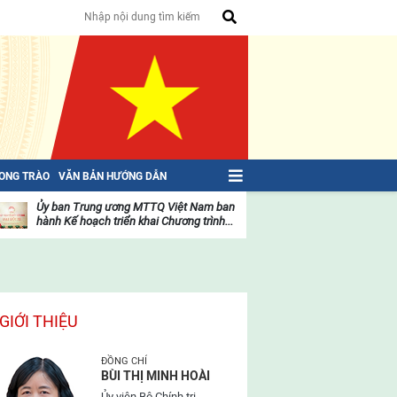
HONG TRÀO
VĂN BẢN HƯỚNG DẪN
Ủy ban Trung ương MTTQ Việt Nam ban
Toàn văn NGHỊ QU
hành Kế hoạch triển khai Chương trình...
toàn quốc Mặt trậ
oạt
Hoạt
ộng
động
ủa
của
ặt
mặt
rận
trận
GIỚI THIỆU
ĐỒNG CHÍ
BÙI THỊ MINH HOÀI
Ủy viên Bộ Chính trị,