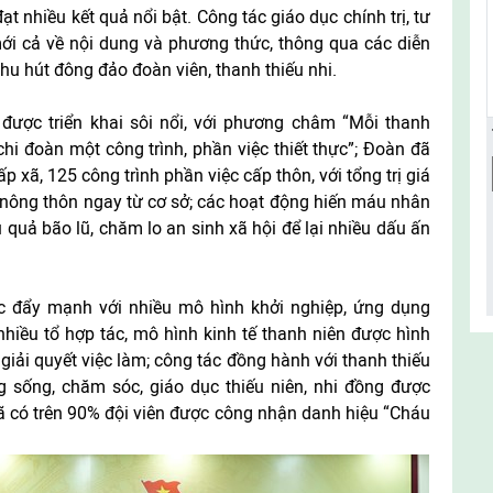
t nhiều kết quả nổi bật. Công tác giáo dục chính trị, tư
mới cả về nội dung và phương thức, thông qua các diễn
thu hút đông đảo đoàn viên, thanh thiếu nhi.
 được triển khai sôi nổi, với phương châm “Mỗi thanh
chi đoàn một công trình, phần việc thiết thực”; Đoàn đã
 xã, 125 công trình phần việc cấp thôn, với tổng trị giá
 nông thôn ngay từ cơ sở; các hoạt động hiến máu nhân
 quả bão lũ, chăm lo an sinh xã hội để lại nhiều dấu ấn
ợc đẩy mạnh với nhiều mô hình khởi nghiệp, ứng dụng
 nhiều tổ hợp tác, mô hình kinh tế thanh niên được hình
giải quyết việc làm; công tác đồng hành với thanh thiếu
ng sống, chăm sóc, giáo dục thiếu niên, nhi đồng được
ã có trên 90% đội viên được công nhận danh hiệu “Cháu