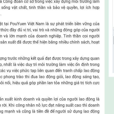
 Công đoàn cơ sở trong việc xây dựng môi trường làm
 sống vật chất, tinh thần và bảo vệ quyền, lợi ích hợp
.
t tại PouYuen Việt Nam là sự phát triển bền vững của
thức đầy đủ vị trí, vai trò và những đóng góp của người
riển và lớn mạnh của doanh nghiệp. Tinh thần coi người
 sản xuất đã được thể hiện bằng nhiều chính sách, hoạt
ợng trước những kết quả đạt được trong xây dựng quan
, nhất là việc duy trì môi trường làm việc ổn định trong
ác vụ việc phức tạp liên quan đến tranh chấp lao động
ác phong trào thi đua lao động giỏi, lao động sáng tạo,
ôi nổi, hiệu quả góp phần lan tỏa những giá trị tích cực
n xuất kinh doanh và quyền lợi của người lao động là
h rời. Khi công nhân nỗ lực đạt năng suất cao thì doanh
ững mạnh và cũng là tiền đề để người sử dụng lao động