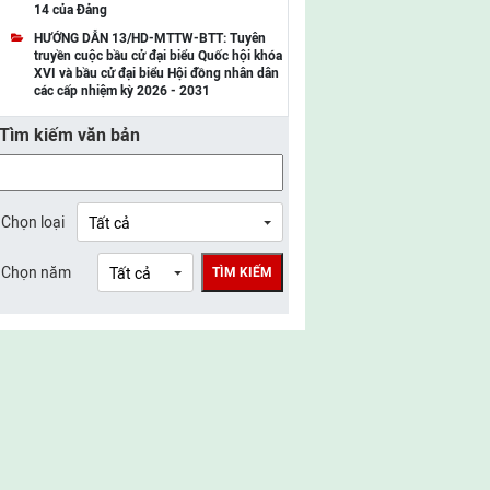
14 của Đảng
UBMTTQ Việt Nam tỉnh Điện Biên
HƯỚNG DẪN 13/HD-MTTW-BTT: Tuyên
truyền cuộc bầu cử đại biểu Quốc hội khóa
UBMTTQ Việt Nam tỉnh Sơn La
XVI và bầu cử đại biểu Hội đồng nhân dân
các cấp nhiệm kỳ 2026 - 2031
UBMTTQ Việt Nam tỉnh Thanh Hóa
Tìm kiếm văn bản
UBMTTQ Việt Nam tỉnh Nghệ An
UBMTTQ Việt Nam tỉnh Hà Tĩnh
UBMTTQ Việt Nam tỉnh Tuyên Quang
Chọn loại
UBMTTQ Việt Nam tỉnh Lào Cai
Chọn năm
TÌM KIẾM
UBMTTQ Việt Nam tỉnh Thái Nguyên
UBMTTQ Việt Nam tỉnh Phú Thọ
UBMTTQ Việt Nam tỉnh Bắc Ninh
UBMTTQ Việt Nam tỉnh Hưng Yên
UBMTTQ Việt Nam tỉnh Ninh Bình
UBMTTQ Việt Nam tỉnh Quảng Trị