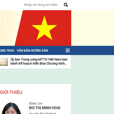
HONG TRÀO
VĂN BẢN HƯỚNG DẪN
Ủy ban Trung ương MTTQ Việt Nam ban
Toàn văn NGHỊ QU
hành Kế hoạch triển khai Chương trình...
toàn quốc Mặt trậ
oạt
Hoạt
ộng
động
ủa
của
ặt
mặt
rận
trận
GIỚI THIỆU
ĐỒNG CHÍ
BÙI THỊ MINH HOÀI
Ủy viên Bộ Chính trị,