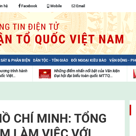
ên hệ
Facebook
Mobile
Email
 SÁT & PHẢN BIỆN
DÂN TỘC - TÔN GIÁO
ĐỐI NGOẠI KIỀU BÀO
VẬN ĐỘNG - P
hương trình hành
Những điểm nhấn nổi bật của Văn kiện
ốc Việt...
Đại hội đại biểu toàn quốc MTTQ...
Thư
H
viện
đ
video
c
m
t
Ồ CHÍ MINH: TỔNG
M LÀM VIỆC VỚI