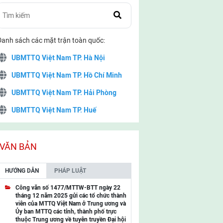
Danh sách các mặt trận toàn quốc:
UBMTTQ Việt Nam TP. Hà Nội
UBMTTQ Việt Nam TP. Hồ Chí Minh
UBMTTQ Việt Nam TP. Hải Phòng
UBMTTQ Việt Nam TP. Huế
UBMTTQ Việt Nam TP. Đà Nẵng
UBMTTQ Việt Nam TP. Cần Thơ
VĂN BẢN
UBMTTQ Việt Nam tỉnh Quảng Ninh
HƯỚNG DẪN
PHÁP LUẬT
UBMTTQ Việt Nam tỉnh Cao Bằng
Công văn số 1477/MTTW-BTT ngày 22
tháng 12 năm 2025 gửi các tổ chức thành
UBMTTQ Việt Nam tỉnh Lạng Sơn
viên của MTTQ Việt Nam ở Trung ương và
Ủy ban MTTQ các tỉnh, thành phố trực
UBMTTQ Việt Nam tỉnh Lai Châu
thuộc Trung ương về tuyên truyền Đại hội