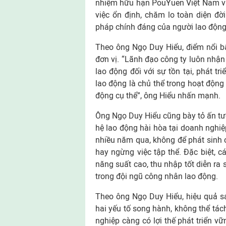
nhiệm hữu hạn PouYuen Việt Nam và
việc ổn định, chăm lo toàn diện đời
pháp chính đáng của người lao động
Theo ông Ngọ Duy Hiểu, điểm nổi bậ
đơn vị. “Lãnh đạo công ty luôn nhận 
lao động đối với sự tồn tại, phát t
lao động là chủ thể trong hoạt động
động cụ thể”, ông Hiểu nhấn mạnh.
Ông Ngọ Duy Hiểu cũng bày tỏ ấn tư
hệ lao động hài hòa tại doanh nghiệp
nhiều năm qua, không để phát sinh c
hay ngừng việc tập thể. Đặc biệt, c
năng suất cao, thu nhập tốt diễn ra s
trong đội ngũ công nhân lao động.
Theo ông Ngọ Duy Hiểu, hiệu quả sả
hai yếu tố song hành, không thể tác
nghiệp càng có lợi thế phát triển v