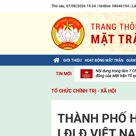
Thứ sáu, 07/08/2026 15:34 | Hotline: 08046154 |
Li
GIỚI THIỆU
HOẠT ĐỘNG MẶT TRẬN
GIÁM
Bài viết của Tổng Bí thư Tô Lâm: TIẾN
Nội dung trọng tâm 7 C
TIN MỚI
LÊN! TOÀN THẮNG ẮT VỀ TA!
động của Mặt trận Tổ qu
Thư
viện
TỔ CHỨC CHÍNH TRỊ - XÃ HỘI
video
THÀNH PHỐ H
LĐLĐ VIỆT NA