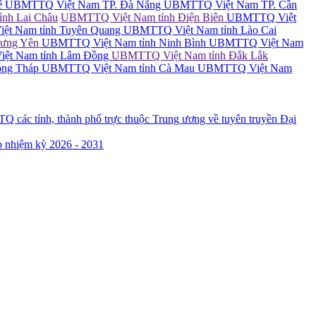
ế
UBMTTQ Việt Nam TP. Đà Nẵng
UBMTTQ Việt Nam TP. Cần
nh Lai Châu
UBMTTQ Việt Nam tỉnh Điện Biên
UBMTTQ Việt
t Nam tỉnh Tuyên Quang
UBMTTQ Việt Nam tỉnh Lào Cai
Hưng Yên
UBMTTQ Việt Nam tỉnh Ninh Bình
UBMTTQ Việt Nam
ệt Nam tỉnh Lâm Đồng
UBMTTQ Việt Nam tỉnh Đắk Lắk
ồng Tháp
UBMTTQ Việt Nam tỉnh Cà Mau
UBMTTQ Việt Nam
ác tỉnh, thành phố trực thuộc Trung ương về tuyên truyền Đại
 nhiệm kỳ 2026 - 2031