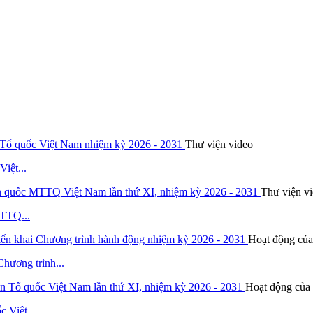
Thư viện video
iệt...
Thư viện v
MTTQ...
Hoạt động của
hương trình...
Hoạt động của 
 Việt...