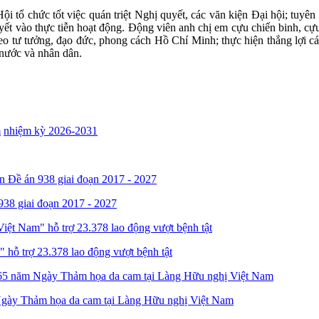
tổ chức tốt việc quán triệt Nghị quyết, các văn kiện Đại hội; tuyên 
yết vào thực tiễn hoạt động.
Động viên anh chị em cựu chiến binh, cự
eo tư tưởng, đạo đức, phong cách Hồ Chí Minh; thực hiện thắng lợi cá
nước và nhân dân.
m
nhiệm kỳ 2026-2031
38 giai đoạn 2017 - 2027
hỗ trợ 23.378 lao động vượt bệnh tật
Ngày Thảm họa da cam tại Làng Hữu nghị Việt Nam