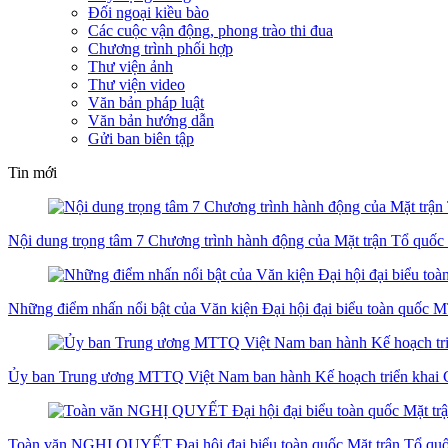
Đối ngoại kiều bào
Các cuộc vận động, phong trào thi đua
Chương trình phối hợp
Thư viện ảnh
Thư viện video
Văn bản pháp luật
Văn bản hướng dẫn
Gửi ban biên tập
Tin mới
Nội dung trọng tâm 7 Chương trình hành động của Mặt trận Tổ quốc V
Những điểm nhấn nổi bật của Văn kiện Đại hội đại biểu toàn quốc 
Ủy ban Trung ương MTTQ Việt Nam ban hành Kế hoạch triển khai C
Toàn văn NGHỊ QUYẾT Đại hội đại biểu toàn quốc Mặt trận Tổ quốc