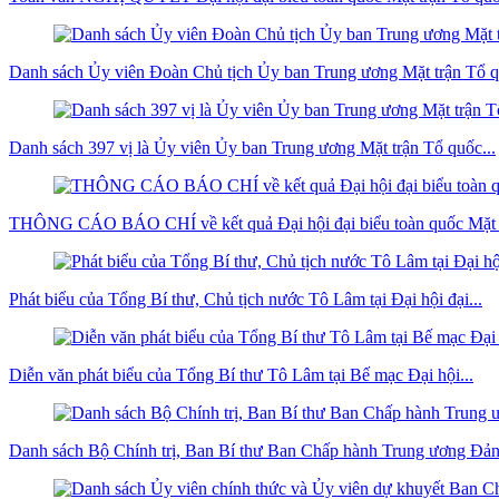
Danh sách Ủy viên Đoàn Chủ tịch Ủy ban Trung ương Mặt trận Tổ q
Danh sách 397 vị là Ủy viên Ủy ban Trung ương Mặt trận Tổ quốc...
THÔNG CÁO BÁO CHÍ về kết quả Đại hội đại biểu toàn quốc Mặt t
Phát biểu của Tổng Bí thư, Chủ tịch nước Tô Lâm tại Đại hội đại...
Diễn văn phát biểu của Tổng Bí thư Tô Lâm tại Bế mạc Đại hội...
Danh sách Bộ Chính trị, Ban Bí thư Ban Chấp hành Trung ương Đản