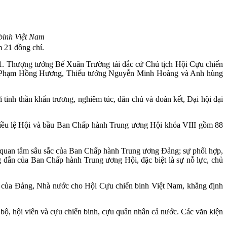
binh Việt Nam
 21 đồng chí.
1. Thượng tướng Bế Xuân Trường tái đắc cử Chủ tịch Hội Cựu chiến
ớng Phạm Hồng Hương, Thiếu tướng Nguyễn Minh Hoàng và Anh hùng
inh thần khẩn trương, nghiêm túc, dân chủ và đoàn kết, Đại hội đại
Điều lệ Hội và bầu Ban Chấp hành Trung ương Hội khóa VIII gồm 88
, quan tâm sâu sắc của Ban Chấp hành Trung ương Đảng; sự phối hợp,
g đắn của Ban Chấp hành Trung ương Hội, đặc biệt là sự nỗ lực, chủ
ý của Đảng, Nhà nước cho Hội Cựu chiến binh Việt Nam, khẳng định
 bộ, hội viên và cựu chiến binh, cựu quân nhân cả nước. Các văn kiện