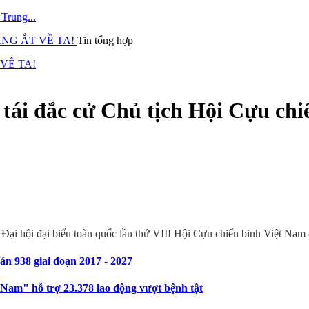
Trung...
Tin tổng hợp
 VỀ TA!
ái đắc cử Chủ tịch Hội Cựu chi
 Đại hội đại biểu toàn quốc lần thứ VIII Hội Cựu chiến binh Việt Nam 
n 938 giai đoạn 2017 - 2027
am" hỗ trợ 23.378 lao động vượt bệnh tật