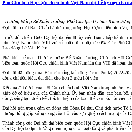
Phó Chủ tịch Hội Cựu chiến binh Việt Nam dự Lễ kỷ niệm 65 
Thượng tướng Bế Xuân Trường, Phó Chủ tịch Ủy ban Trung ương Mặ
Đại hội ra mắt Ban Chấp hành Trung ương Hội Cựu chiến binh Việt
Trước đó, chiều 16/6, Đại hội đã bầu 88 ủy viên Ban Chấp hành T
binh Việt Nam khóa VIII với số phiếu tín nhiệm 100%. Các Phó 
Lao động Lê Văn Kiểm.
Phát biểu bế mạc, Thượng tướng Bế Xuân Trường, Chủ tịch Hội Cựu c
biểu toàn quốc Hội Cựu chiến binh Việt Nam lần thứ VIII đã hoàn thà
Đại hội đã thông qua: Báo cáo tổng kết công tác nhiệm kỳ 2022-2
đồng chí tiêu biểu, đại diện cho hơn 3 triệu hội viên
Kết quả đạt được của Hội Cựu chiến binh Việt Nam trong nhiệm kỳ q
giúp đỡ có hiệu quả của Chính phủ, Ủy ban nhân dân, các ban, bộ, 
động, sáng tạo, đoàn kết, trách nhiệm của toàn thể cán bộ, hội viên c
Đại hội trân trọng cảm ơn đồng chí Tổng Bí thư, Chủ tịch nước T
những đóng góp xứng đáng của Hội vào sự nghiệp cách mạng của Đả
Thành công của Đại hội đại biểu toàn quốc Hội Cựu chiến binh Việt N
của Đại hội là định hướng quan trọng cho hoạt động và phát triển của