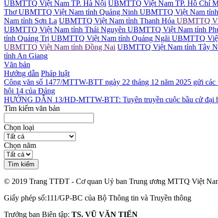
UBMTTQ Việt Nam TP. Hà Nội
UBMTTQ Việt Nam TP. Hồ Chí M
Thơ
UBMTTQ Việt Nam tỉnh Quảng Ninh
UBMTTQ Việt Nam tỉnh
Nam tỉnh Sơn La
UBMTTQ Việt Nam tỉnh Thanh Hóa
UBMTTQ Việ
UBMTTQ Việt Nam tỉnh Thái Nguyên
UBMTTQ Việt Nam tỉnh Ph
tỉnh Quảng Trị
UBMTTQ Việt Nam tỉnh Quảng Ngãi
UBMTTQ Việt 
UBMTTQ Việt Nam tỉnh Đồng Nai
UBMTTQ Việt Nam tỉnh Tây N
tỉnh An Giang
Văn bản
Hướng dẫn
Pháp luật
Công văn số 1477/MTTW-BTT ngày 22 tháng 12 năm 2025 gửi các tổ
hội 14 của Đảng
HƯỚNG DẪN 13/HD-MTTW-BTT: Tuyên truyền cuộc bầu cử đại biểu 
Tìm kiếm văn bản
Chọn loại
Chọn năm
Tìm kiếm
© 2019 Trang TTĐT - Cơ quan Uỷ ban Trung ương MTTQ Việt Na
Giấy phép số:111/GP-BC của Bộ Thông tin và Truyền thông
Trưởng ban Biên tập:
TS. VŨ VĂN TIẾN