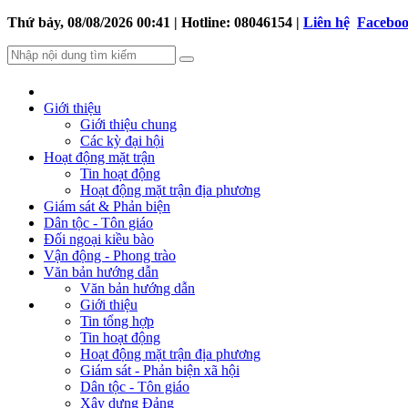
Thứ bảy, 08/08/2026 00:41 | Hotline: 08046154 |
Liên hệ
Facebo
Giới thiệu
Giới thiệu chung
Các kỳ đại hội
Hoạt động mặt trận
Tin hoạt động
Hoạt động mặt trận địa phương
Giám sát & Phản biện
Dân tộc - Tôn giáo
Đối ngoại kiều bào
Vận động - Phong trào
Văn bản hướng dẫn
Văn bản hướng dẫn
Giới thiệu
Tin tổng hợp
Tin hoạt động
Hoạt động mặt trận địa phương
Giám sát - Phản biện xã hội
Dân tộc - Tôn giáo
Xây dựng Đảng