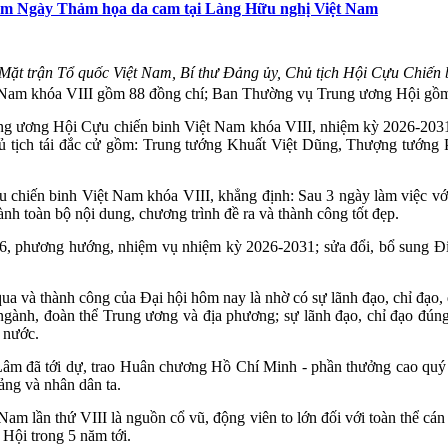
năm Ngày Thảm họa da cam tại Làng Hữu nghị Việt Nam
t trận Tổ quốc Việt Nam, Bí thư Đảng ủy, Chủ tịch Hội Cựu Chiến 
 Nam khóa VIII gồm 88 đồng chí; Ban Thường vụ Trung ương Hội gồm
rung ương Hội Cựu chiến binh Việt Nam khóa VIII, nhiệm kỳ 2026-203
Chủ tịch tái đắc cử gồm: Trung tướng Khuất Việt Dũng, Thượng tư
hiến binh Việt Nam khóa VIII, khẳng định: Sau 3 ngày làm việc với t
nh toàn bộ nội dung, chương trình đề ra và thành công tốt đẹp.
026, phương hướng, nhiệm vụ nhiệm kỳ 2026-2031; sửa đổi, bổ sung 
ua và thành công của Đại hội hôm nay là nhờ có sự lãnh đạo, chỉ đạo
ngành, đoàn thể Trung ương và địa phương; sự lãnh đạo, chỉ đạo đún
ả nước.
ô Lâm đã tới dự, trao Huân chương Hồ Chí Minh - phần thưởng cao qu
ng và nhân dân ta.
am lần thứ VIII là nguồn cổ vũ, động viên to lớn đối với toàn thể cán
 Hội trong 5 năm tới.