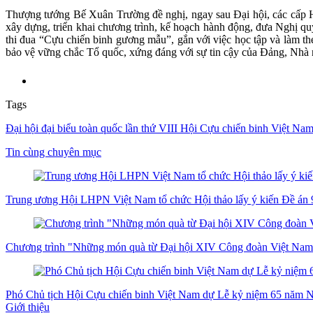
Thượng tướng Bế Xuân Trường đề nghị, ngay sau Đại hội, các cấp Hội 
xây dựng, triển khai chương trình, kế hoạch hành động, đưa Nghị qu
thi đua “Cựu chiến binh gương mẫu”, gắn với việc học tập và làm th
bảo vệ vững chắc Tổ quốc, xứng đáng với sự tin cậy của Đảng, Nhà 
Tags
Đại hội đại biểu toàn quốc lần thứ VIII Hội Cựu chiến binh Việt Na
Tin cùng chuyên mục
Trung ương Hội LHPN Việt Nam tổ chức Hội thảo lấy ý kiến Đề án 9
Chương trình "Những món quà từ Đại hội XIV Công đoàn Việt Nam" 
Phó Chủ tịch Hội Cựu chiến binh Việt Nam dự Lễ kỷ niệm 65 năm 
Giới thiệu