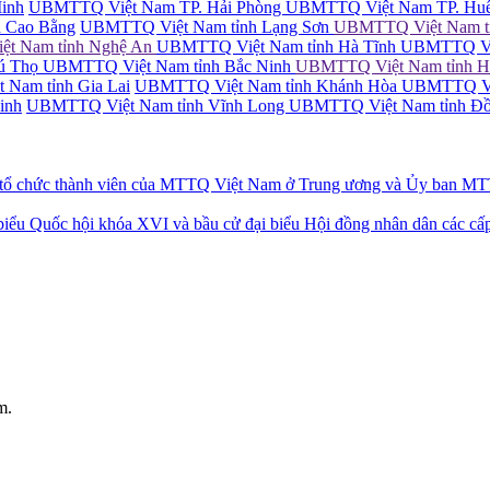
inh
UBMTTQ Việt Nam TP. Hải Phòng
UBMTTQ Việt Nam TP. Hu
 Cao Bằng
UBMTTQ Việt Nam tỉnh Lạng Sơn
UBMTTQ Việt Nam tỉ
t Nam tỉnh Nghệ An
UBMTTQ Việt Nam tỉnh Hà Tĩnh
UBMTTQ Việ
ú Thọ
UBMTTQ Việt Nam tỉnh Bắc Ninh
UBMTTQ Việt Nam tỉnh 
Nam tỉnh Gia Lai
UBMTTQ Việt Nam tỉnh Khánh Hòa
UBMTTQ Vi
inh
UBMTTQ Việt Nam tỉnh Vĩnh Long
UBMTTQ Việt Nam tỉnh Đ
 chức thành viên của MTTQ Việt Nam ở Trung ương và Ủy ban MTTQ c
Quốc hội khóa XVI và bầu cử đại biểu Hội đồng nhân dân các cấp
m.