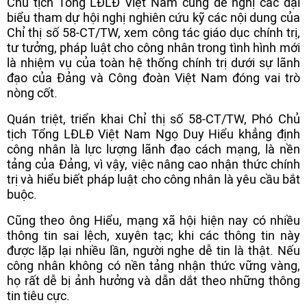
Chủ tịch Tổng LĐLĐ Việt Nam cũng đề nghị các đại
biểu tham dự hội nghị nghiên cứu kỹ các nội dung của
Chỉ thị số 58-CT/TW, xem công tác giáo dục chính trị,
tư tưởng, pháp luật cho công nhân trong tình hình mới
là nhiệm vụ của toàn hệ thống chính trị dưới sự lãnh
đạo của Đảng và Công đoàn Việt Nam đóng vai trò
nòng cốt.
Quán triệt, triển khai Chỉ thị số 58-CT/TW, Phó Chủ
tịch Tổng LĐLĐ Việt Nam Ngọ Duy Hiểu khẳng định
công nhân là lực lượng lãnh đạo cách mạng, là nền
tảng của Đảng, vì vậy, việc nâng cao nhận thức chính
trị và hiểu biết pháp luật cho công nhân là yêu cầu bắt
buộc.
Cũng theo ông Hiểu, mạng xã hội hiện nay có nhiều
thông tin sai lệch, xuyên tạc; khi các thông tin này
được lặp lại nhiều lần, người nghe dễ tin là thật. Nếu
công nhân không có nền tảng nhận thức vững vàng,
họ rất dễ bị ảnh hưởng và dẫn dắt theo những thông
tin tiêu cực.