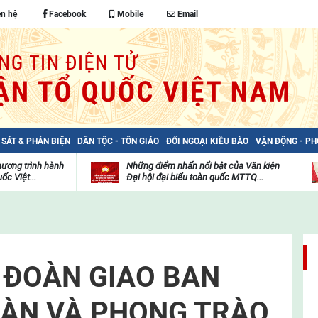
ên hệ
Facebook
Mobile
Email
 SÁT & PHẢN BIỆN
DÂN TỘC - TÔN GIÁO
ĐỐI NGOẠI KIỀU BÀO
VẬN ĐỘNG - P
hương trình hành
Những điểm nhấn nổi bật của Văn kiện
ốc Việt...
Đại hội đại biểu toàn quốc MTTQ...
Thư
H
viện
đ
video
c
m
t
 ĐOÀN GIAO BAN
OÀN VÀ PHONG TRÀO