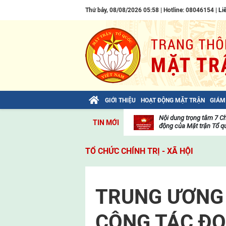
Thứ bảy, 08/08/2026 05:58 | Hotline: 08046154 |
Li
GIỚI THIỆU
HOẠT ĐỘNG MẶT TRẬN
GIÁM
Bài viết của Tổng Bí thư Tô Lâm: TIẾN
Nội dung trọng tâm 7 C
TIN MỚI
LÊN! TOÀN THẮNG ẮT VỀ TA!
động của Mặt trận Tổ qu
Thư
viện
TỔ CHỨC CHÍNH TRỊ - XÃ HỘI
video
TRUNG ƯƠNG
CÔNG TÁC Đ