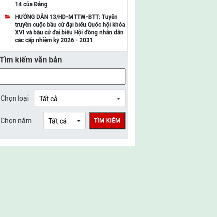
14 của Đảng
UBMTTQ Việt Nam tỉnh Điện Biên
HƯỚNG DẪN 13/HD-MTTW-BTT: Tuyên
truyền cuộc bầu cử đại biểu Quốc hội khóa
UBMTTQ Việt Nam tỉnh Sơn La
XVI và bầu cử đại biểu Hội đồng nhân dân
các cấp nhiệm kỳ 2026 - 2031
UBMTTQ Việt Nam tỉnh Thanh Hóa
Tìm kiếm văn bản
UBMTTQ Việt Nam tỉnh Nghệ An
UBMTTQ Việt Nam tỉnh Hà Tĩnh
UBMTTQ Việt Nam tỉnh Tuyên Quang
Chọn loại
UBMTTQ Việt Nam tỉnh Lào Cai
Chọn năm
TÌM KIẾM
UBMTTQ Việt Nam tỉnh Thái Nguyên
UBMTTQ Việt Nam tỉnh Phú Thọ
UBMTTQ Việt Nam tỉnh Bắc Ninh
UBMTTQ Việt Nam tỉnh Hưng Yên
UBMTTQ Việt Nam tỉnh Ninh Bình
UBMTTQ Việt Nam tỉnh Quảng Trị