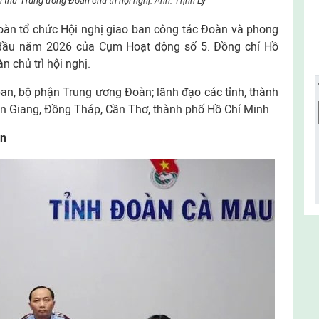
thư Trung ương Đoàn chủ trì hội nghị. Ảnh: Trịnh Lý
oàn tổ chức Hội nghị giao ban công tác Đoàn và phong
g đầu năm 2026 của Cụm Hoạt động số 5. Đồng chí Hồ
 chủ trì hội nghị.
an, bộ phận Trung ương Đoàn; lãnh đạo các tỉnh, thành
An Giang, Đồng Tháp, Cần Thơ, thành phố Hồ Chí Minh
àn