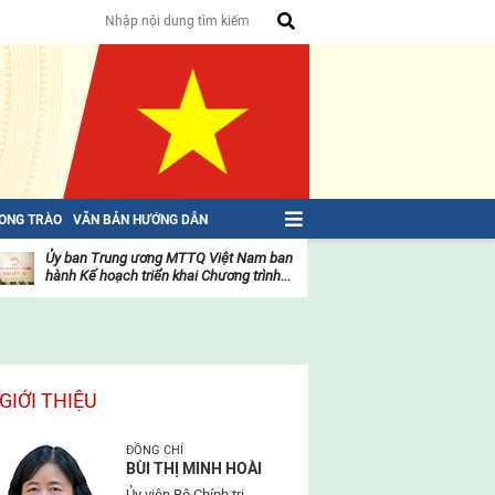
HONG TRÀO
VĂN BẢN HƯỚNG DẪN
Ủy ban Trung ương MTTQ Việt Nam ban
Toàn văn NGHỊ QU
hành Kế hoạch triển khai Chương trình...
toàn quốc Mặt trậ
oạt
Hoạt
ộng
động
ủa
của
ặt
mặt
rận
trận
GIỚI THIỆU
ĐỒNG CHÍ
BÙI THỊ MINH HOÀI
Ủy viên Bộ Chính trị,