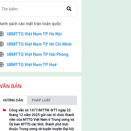
Danh sách các mặt trận toàn quốc:
UBMTTQ Việt Nam TP. Hà Nội
UBMTTQ Việt Nam TP. Hồ Chí Minh
UBMTTQ Việt Nam TP. Hải Phòng
UBMTTQ Việt Nam TP. Huế
UBMTTQ Việt Nam TP. Đà Nẵng
UBMTTQ Việt Nam TP. Cần Thơ
VĂN BẢN
UBMTTQ Việt Nam tỉnh Quảng Ninh
HƯỚNG DẪN
PHÁP LUẬT
UBMTTQ Việt Nam tỉnh Cao Bằng
Công văn số 1477/MTTW-BTT ngày 22
tháng 12 năm 2025 gửi các tổ chức thành
UBMTTQ Việt Nam tỉnh Lạng Sơn
viên của MTTQ Việt Nam ở Trung ương và
Ủy ban MTTQ các tỉnh, thành phố trực
UBMTTQ Việt Nam tỉnh Lai Châu
thuộc Trung ương về tuyên truyền Đại hội