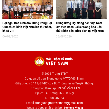
Hội nghị Ban Kiểm tra Trung ương Hội
Trung ương Hội Nông dân Việt Nam
Cựu chiến binh Việt Nam lần thứ Nhất,
làm việc Đoàn Đại sứ Cộng hoà Dân
khoá VIII
chủ Nhân dân Triều Tiên tại Việt Nam
06/08/2026
05/08/2026
© 2008 Trang TTĐT
Cơ quan Uỷ ban Trung ương MTTQ Việt Nam.
Giấy phép số:111/GP-BC của Bộ Thông tin và Truyền thông.
Trưởng ban Biên tập: TS. VŨ VĂN TIẾN
Địa chỉ: 46 Tràng Thi - Hà Nội
ĐT: 08046154
Email:
trunguongmttqvietnam@gmail.com
Website được phát triển bởi
Hemera Media