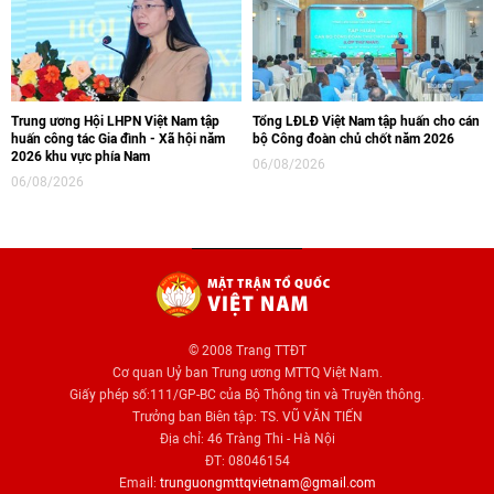
Trung ương Hội LHPN Việt Nam tập
Tổng LĐLĐ Việt Nam tập huấn cho cán
huấn công tác Gia đình - Xã hội năm
bộ Công đoàn chủ chốt năm 2026
2026 khu vực phía Nam
06/08/2026
06/08/2026
© 2008 Trang TTĐT
Cơ quan Uỷ ban Trung ương MTTQ Việt Nam.
Giấy phép số:111/GP-BC của Bộ Thông tin và Truyền thông.
Trưởng ban Biên tập: TS. VŨ VĂN TIẾN
Địa chỉ: 46 Tràng Thi - Hà Nội
ĐT: 08046154
Email:
trunguongmttqvietnam@gmail.com