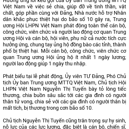
Hưởng ứng lời kêu gọi của Ủy ban Trung ương MTTQ
Việt Nam về việc sẻ chia, giúp đỡ về tinh thần, vật
chất, góp phần cùng với Đảng, Nhà nước hỗ trợ Nhân
dân khắc phục thiệt hại do bão số 10 gây ra, Trung
ương Hội LHPN Việt Nam phát động toàn thể cán bộ,
công chức, viên chức và người lao động cơ quan Trung
ương Hội và cán bộ, hội viên, phụ nữ cả nước tích cực
hưởng ứng, chung tay ủng hộ đồng bào các tỉnh, thành
phố bị thiệt hại. Mỗi cán bộ, công chức, viên chức cơ
quan Trung ương Hội ủng hộ ít nhất 1 ngày lương;
người lao động giúp 1 ngày thu nhập.
Phát biểu tại lễ phát động, Ủy viên TƯ Đảng, Phó Chủ
tịch Ủy ban Trung ương MTTQ Việt Nam, Chủ tịch Hội
LHPN Việt Nam Nguyễn Thị Tuyến bày tỏ lòng tiếc
thương, chia buồn sâu sắc tới các gia đình có người
thân tử vong, chia sẻ với các gia đình có người thân bị
mất tích, bị thương trong cơn bão số 10.
Chủ tịch Nguyễn Thị Tuyến cũng trân trọng sự hy sinh,
nỗ lực của các lực lượng, đặc biệt là cán bộ, chiến sĩ,