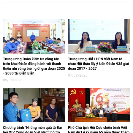
Trung ương Đoàn kiểm tra công tác
Trung ương Hội LHPN Việt Nam tổ
triển khai Đề án đồng hành với thanh
chức Hội thảo lấy ý kiến Đề án 938 giai
thiếu nhi vùng biên giới giai đoạn 2025
đoạn 2017 - 2027
- 2030 tại Điện Biên
07/08/2026
09/08/2026
Chương trình "Những món quà từ Đại
Phó Chủ tịch Hội Cựu chiến binh Việt
hội XIV Công đoàn Việt Nam" hỗ trợ
Nam dự Lễ kỷ niệm 65 năm Ngày Thảm