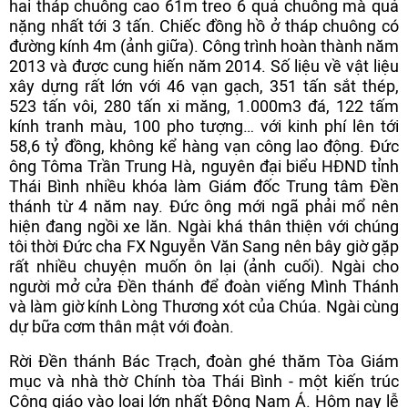
hai tháp chuông cao 61m treo 6 quả chuông mà quả
nặng nhất tới 3 tấn. Chiếc đồng hồ ở tháp chuông có
đường kính 4m (ảnh giữa). Công trình hoàn thành năm
2013 và được cung hiến năm 2014. Số liệu về vật liệu
xây dựng rất lớn với 46 vạn gạch, 351 tấn sắt thép,
523 tấn vôi, 280 tấn xi măng, 1.000m3 đá, 122 tấm
kính tranh màu, 100 pho tượng… với kinh phí lên tới
58,6 tỷ đồng, không kể hàng vạn công lao động. Đức
ông Tôma Trần Trung Hà, nguyên đại biểu HĐND tỉnh
Thái Bình nhiều khóa làm Giám đốc Trung tâm Đền
thánh từ 4 năm nay. Đức ông mới ngã phải mổ nên
hiện đang ngồi xe lăn. Ngài khá thân thiện với chúng
tôi thời Đức cha FX Nguyễn Văn Sang nên bây giờ gặp
rất nhiều chuyện muốn ôn lại (ảnh cuối). Ngài cho
người mở cửa Đền thánh để đoàn viếng Mình Thánh
và làm giờ kính Lòng Thương xót của Chúa. Ngài cùng
dự bữa cơm thân mật với đoàn.
Rời Đền thánh Bác Trạch, đoàn ghé thăm Tòa Giám
mục và nhà thờ Chính tòa Thái Bình - một kiến trúc
Công giáo vào loại lớn nhất Đông Nam Á. Hôm nay lễ