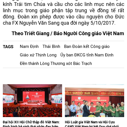
kính Trái tim Chúa và cầu cho các linh mục nên các
linh mục trong giáo phận tập trung về đồng tế rất
đông. Đoàn xin phép được vào cầu nguyện cho Đức
cha FX Nguyễn Văn Sang qua đời ngày 5/10/2017.
Theo Triết Giang / Báo Người Công giáo Việt Nam
Nam Định
Thái Bình
Ban Đoàn kết Công giáo
TAGS
Giáo xứ Thịnh Long
Ủy ban ĐKCG tỉnh Nam Định
Đền thánh Lòng Thương xót Bác Trạch
Đại hội XII Hội Chữ thập đỏ Việt Nam:
Hội Luật gia Việt Nam và Hội Cựu
Định hình hệ sinh thái nhân đạo hiện
CAND Việt Nam ký kết Quy chế phối