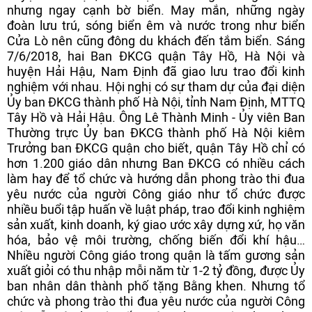
nhưng ngay cạnh bờ biển. May mắn, những ngày
đoàn lưu trú, sóng biển êm và nước trong như biển
Cửa Lò nên cũng đông du khách đến tắm biển. Sáng
7/6/2018, hai Ban ĐKCG quận Tây Hồ, Hà Nội và
huyện Hải Hậu, Nam Định đã giao lưu trao đổi kinh
nghiệm với nhau. Hội nghị có sự tham dự của đại diện
Ủy ban ĐKCG thành phố Hà Nội, tỉnh Nam Định, MTTQ
Tây Hồ và Hải Hậu. Ông Lê Thành Minh - Ủy viên Ban
Thường trực Ủy ban ĐKCG thành phố Hà Nội kiêm
Trưởng ban ĐKCG quận cho biết, quận Tây Hồ chỉ có
hơn 1.200 giáo dân nhưng Ban ĐKCG có nhiều cách
làm hay để tổ chức và hướng dẫn phong trào thi đua
yêu nước của người Công giáo như tổ chức được
nhiều buổi tập huấn về luật pháp, trao đổi kinh nghiệm
sản xuất, kinh doanh, ký giao ước xây dựng xứ, họ văn
hóa, bảo vệ môi trường, chống biến đổi khí hậu…
Nhiều người Công giáo trong quận là tấm gương sản
xuất giỏi có thu nhập mỗi năm từ 1-2 tỷ đồng, được Ủy
ban nhân dân thành phố tặng Bằng khen. Nhưng tổ
chức và phong trào thi đua yêu nước của người Công