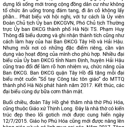
dựng lối sống mới trong cộng đồng dân cư như không
tổ chức ăn uống trong đám tang, đi ăn cỗ không lấy
phần… Phát biểu với hội nghị, với tư cách là Ủy viên
Đoàn Chủ tịch Ủy ban ĐKCGVN, Phó Chủ tịch Thường
trực Ủy ban ĐKCG thành phố Hà Nội TS. Phạm Huy
Thông đã biểu dương và ghi nhận thành tích cũng như
cách làm hay của hai Ban ĐKCG Tây Hồ và Hải Hậu.
Nhưng mỗi nơi có những đặc điểm riêng, cần vận
dụng vào hoạt động của mình cho phù hợp. Nhiều đại
biểu của Ủy ban ĐKCG tỉnh Nam Định, huyện Hải Hậu
cũng trao đổi để làm rõ hơn nhiệm vụ, chức năng của
Ban ĐKCG. Ban ĐKCG quận Tây Hồ đã tặng mỗi đại
biểu một cuốn “Sổ tay Công tác tôn giáo” do MTTQ
thành phố Hà Nội phát hành năm 2017. Kết thúc, các
đại biểu cùng dự bữa cơm thân mật.
Buổi chiều, đoàn Tây Hồ ghé thăm nhà thờ Phú Hóa,
cũng thuộc Giáo xứ Thịnh Long. Đây là nhà thờ có kiến
trúc đẹp theo lối gotich mới được cung hiến ngày
12/7/2015. Giáo họ Phú Hóa cũng mới được nâng lên