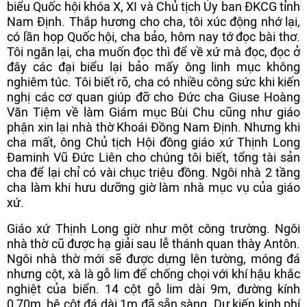
biểu Quốc hội khóa X, XI và Chủ tịch Ủy ban ĐKCG tỉnh
Nam Định. Thắp hương cho cha, tôi xúc động nhớ lại,
có lần họp Quốc hội, cha bảo, hôm nay tớ đọc bài thơ.
Tôi ngăn lại, cha muốn đọc thì để về xứ mà đọc, đọc ở
đây các đại biểu lại bảo mấy ông linh mục không
nghiêm túc. Tôi biết rõ, cha có nhiều công sức khi kiến
nghị các cơ quan giúp đỡ cho Đức cha Giuse Hoàng
Văn Tiệm về làm Giám mục Bùi Chu cũng như giáo
phận xin lại nhà thờ Khoái Đồng Nam Định. Nhưng khi
cha mất, ông Chủ tịch Hội đồng giáo xứ Thịnh Long
Đaminh Vũ Đức Liên cho chúng tôi biết, tổng tài sản
cha để lại chỉ có vài chục triệu đồng. Ngôi nhà 2 tầng
cha làm khi hưu dưỡng giờ làm nhà mục vụ của giáo
xứ.
Giáo xứ Thịnh Long giờ như một công trường. Ngôi
nhà thờ cũ được hạ giải sau lễ thánh quan thày Antôn.
Ngôi nhà thờ mới sẽ được dựng lên tường, móng đá
nhưng cột, xà là gỗ lim để chống chọi với khí hậu khắc
nghiệt của biển. 14 cột gỗ lim dài 9m, đường kính
0,70m, bệ cột đá dài 1m đã sẵn sàng. Dự kiến kinh phí