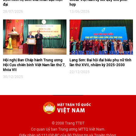
đại
hợp
28/07/2026
13/06/2026
Hội nghị Ban Chấp hành Trung ương
Lạng Sơn: Đại hội đại biểu phụ nữ tỉnh
Hội Cựu chiến binh Việt Nam lần thứ 7,
lần thứ XVII, nhiệm kỳ 2025-2030
khóa VII
22/12/2025
30/12/2025
© 2008 Trang TTĐT
Cơ quan Uỷ ban Trung ương MTTQ Việt Nam.
Giấy phép số:111/GP-BC của Bộ Thông tin và Truyền thông.