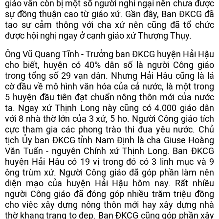
giáo vẫn còn bị một số người nghi ngại nên chưa được
sự đồng thuận cao từ giáo xứ. Gần đây, Ban ĐKCG đã
tạo sự cảm thông với cha xứ nên cũng đã tổ chức
được hội nghị ngay ở cạnh giáo xứ Thượng Thụy.
Ông Vũ Quang Tĩnh - Trưởng ban ĐKCG huyện Hải Hậu
cho biết, huyện có 40% dân số là người Công giáo
trong tổng số 29 vạn dân. Nhưng Hải Hậu cũng là lá
cờ đầu về mô hình văn hóa của cả nước, là một trong
5 huyện đầu tiên đạt chuẩn nông thôn mới của nước
ta. Ngay xứ Thịnh Long này cũng có 4.000 giáo dân
với 8 nhà thờ lớn của 3 xứ, 5 họ. Người Công giáo tích
cực tham gia các phong trào thi đua yêu nước. Chủ
tịch Ủy ban ĐKCG tỉnh Nam Định là cha Giuse Hoàng
Văn Tuấn - nguyên Chính xứ Thịnh Long. Ban ĐKCG
huyện Hải Hậu có 19 vị trong đó có 3 linh mục và 9
ông trùm xứ. Người Công giáo đã góp phần làm nên
diện mạo của huyện Hải Hậu hôm nay. Rất nhiều
người Công giáo đã đóng góp nhiều trăm triệu đồng
cho việc xây dựng nông thôn mới hay xây dựng nhà
thờ khang trang to đẹp. Ban ĐKCG cũng góp phần xây