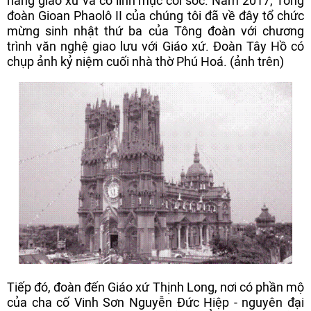
hàng giáo xứ và có linh mục coi sóc. Năm 2017, Tông
đoàn Gioan Phaolô II của chúng tôi đã về đây tổ chức
mừng sinh nhật thứ ba của Tông đoàn với chương
trình văn nghệ giao lưu với Giáo xứ. Đoàn Tây Hồ có
chụp ảnh kỷ niệm cuối nhà thờ Phú Hoá. (ảnh trên)
Tiếp đó, đoàn đến Giáo xứ Thịnh Long, nơi có phần mộ
của cha cố Vinh Sơn Nguyễn Đức Hiệp - nguyên đại