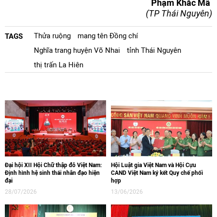
Phạm Khắc Mã
(TP Thái Nguyên)
Thửa ruộng
mang tên Đồng chí
TAGS
Nghĩa trang huyện Võ Nhai
tỉnh Thái Nguyên
thị trấn La Hiên
Đại hội XII Hội Chữ thập đỏ Việt Nam:
Hội Luật gia Việt Nam và Hội Cựu
Định hình hệ sinh thái nhân đạo hiện
CAND Việt Nam ký kết Quy chế phối
đại
hợp
28/07/2026
13/06/2026