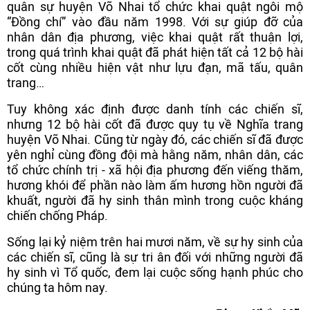
quân sự huyện Võ Nhai tổ chức khai quật ngôi mộ
“Đồng chí” vào đầu năm 1998. Với sự giúp đỡ của
nhân dân địa phương, việc khai quật rất thuận lợi,
trong quá trình khai quật đã phát hiện tất cả 12 bộ hài
cốt cùng nhiều hiện vật như lựu đạn, mã tấu, quân
trang…
Tuy không xác định được danh tính các chiến sĩ,
nhưng 12 bộ hài cốt đã được quy tụ về Nghĩa trang
huyện Võ Nhai. Cũng từ ngày đó, các chiến sĩ đã được
yên nghỉ cùng đồng đội mà hằng năm, nhân dân, các
tổ chức chính trị - xã hội địa phương đến viếng thăm,
hương khói để phần nào làm ấm hương hồn người đã
khuất, người đã hy sinh thân mình trong cuộc kháng
chiến chống Pháp.
Sống lại kỷ niệm trên hai mươi năm, về sự hy sinh của
các chiến sĩ, cũng là sự tri ân đối với những người đã
hy sinh vì Tổ quốc, đem lại cuộc sống hạnh phúc cho
chúng ta hôm nay.