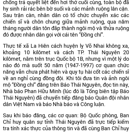
chống trả quyết liệt đến hơi thở cuối cùng, toàn bộ đã
hy sinh rải rác bên bờ suối và các mảnh ruộng lân cận.
Sau trận càn, nhân dân có tổ chức chuyển xác các
chiến sĩ và chôn chung giữa mảnh ruộng, qua năm
tháng người dân tôn đắp thành ngôi mộ và thửa ruộng
đó được nhân dân gọi với cái tên “Đồng chí”.
Thực tế xã La Hiên cách huyện lỵ Võ Nhai không xa,
khoảng 10 kilômet và cách TP. Thái Nguyên 20
kilômet, nằm trên trục Quốc bộ 1B, nhưng vì một lý do
nào đó mà suốt 50 năm (1947-1997) cơ quan chức
năng vẫn chưa phát hiện và quy tụ hài cốt các chiến sĩ
về an nghỉ cùng đồng đội. Khi tôi đưa tin và ảnh ngôi
mộ “Đồng chí” đăng trên Báo Thái Nguyên, đọc tin này,
Nhà báo Phan Hữu Minh (lúc đó là Tổng biên tập Báo
Thái Nguyên) đã chuyển tiếp đăng báo Quân đội nhân
dân Việt Nam và báo Nhà báo và Công luận.
Sau khi báo đăng, các cơ quan: Bộ Quốc phòng, Ban
Chỉ huy quân sự tỉnh Thái Nguyên đã trực tiếp kiểm
tra tính xác thực của thông tin và đã cùng Ban Chỉ huy