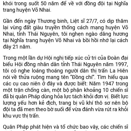
khói trong suốt 50 năm để về với đồng đội tại Nghĩa
trang huyện Võ Nhai.
Gần đến ngày Thương binh, Liệt sĩ 27/7, có dịp thăm
lại vùng đất giàu truyền thống cách mạng huyện Võ
Nhai, tỉnh Thái Nguyên, tôi nghẹn ngào dâng hương
tại Nghĩa trang huyện Võ Nhai và bồi hồi nhớ lại cách
đây 21 năm.
Trong một lần dự Hội nghị tiếp xúc cử tri của Đoàn đại
biểu Hội đồng nhân dân tỉnh Thái Nguyên năm 1997,
tôi có nghe loáng thoáng người dân thị trấn La Hiên
nói về thửa ruộng mang tên “Đồng chí”. Tìm hiểu qua
các cụ cao niên ở đây và được biết: Năm 1947 trong
một trận chống càn, một bộ phận khoảng 10 chiến sĩ
đã bị quân Pháp dùng hỏa lực tách khỏi đơn vị. Biết lực
lượng yếu hơn kẻ địch, trang bị vũ khí thô sơ nên bộ
đội ta đã men theo bờ suối để vừa đánh vừa rút ra khỏi
khu vực thị trấn.
Quân Pháp phát hiện và tổ chức bao vây, các chiến sĩ