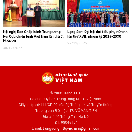
Hội nghị Ban Chấp hành Trung ương
Lạng Sơn: Đại hội đại biểu phụ nữ tỉnh
Hội Cựu chiến binh Việt Nam lần thứ 7,
lần thứ XVII, nhiệm kỳ 2025-2030
khóa VII
22/12/2025
30/12/2025
© 2008 Trang TTĐT
Cơ quan Uỷ ban Trung ương MTTQ Việt Nam.
Giấy phép số:111/GP-BC của Bộ Thông tin và Truyền thông.
Trưởng ban Biên tập: TS. VŨ VĂN TIẾN
Địa chỉ: 46 Tràng Thi - Hà Nội
ĐT: 08046154
Email:
trunguongmttqvietnam@gmail.com