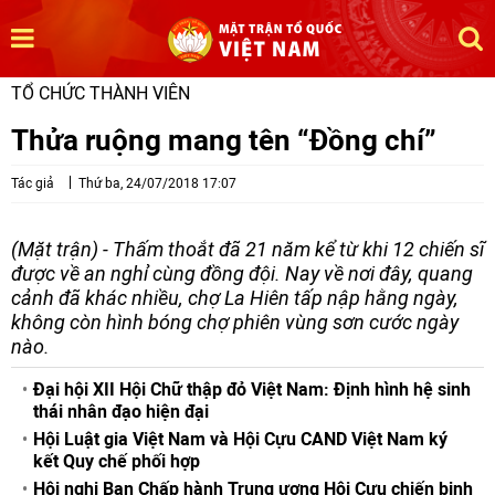
TỔ CHỨC THÀNH VIÊN
Thửa ruộng mang tên “Đồng chí”
Tác giả
Thứ ba, 24/07/2018 17:07
(Mặt trận) - Thấm thoắt đã 21 năm kể từ khi 12 chiến sĩ
được về an nghỉ cùng đồng đội. Nay về nơi đây, quang
cảnh đã khác nhiều, chợ La Hiên tấp nập hằng ngày,
không còn hình bóng chợ phiên vùng sơn cước ngày
nào.
Đại hội XII Hội Chữ thập đỏ Việt Nam: Định hình hệ sinh
thái nhân đạo hiện đại
Hội Luật gia Việt Nam và Hội Cựu CAND Việt Nam ký
kết Quy chế phối hợp
Hội nghị Ban Chấp hành Trung ương Hội Cựu chiến binh