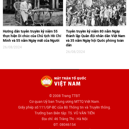
Hướng dẫn tuyên truyền kỷ niệm 55
Tuyên truyền kỷ niệm 80 năm Ngày
thực hiện Di chúc của Chủ tịch Hồ Chí
thành lập Quân đội nhân dân Việt Nam
Minh và 55 năm Ngày mất của Người
và 35 năm Ngày hội Quốc phòng toàn
dân
26/08/2024
26/08/2024
© 2008 Trang TTĐT
Cơ quan Uỷ ban Trung ương MTTQ Việt Nam.
Giấy phép số:111/GP-BC của Bộ Thông tin và Truyền thông.
Trưởng ban Biên tập: TS. VŨ VĂN TIẾN
Địa chỉ: 46 Tràng Thi - Hà Nội
ĐT: 08046154