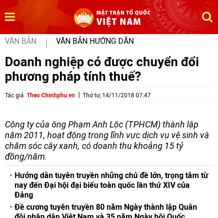
VĂN BẢN
VĂN BẢN HƯỚNG DẪN
Doanh nghiệp có được chuyển đổi
phương pháp tính thuế?
Tác giả
Theo Chinhphu.vn
Thứ tư, 14/11/2018 07:47
Công ty của ông Phạm Anh Lộc (TPHCM) thành lập
năm 2011, hoạt động trong lĩnh vực dịch vụ vệ sinh và
chăm sóc cây xanh, có doanh thu khoảng 15 tỷ
đồng/năm.
Hướng dẫn tuyên truyền những chủ đề lớn, trọng tâm từ
nay đến Đại hội đại biểu toàn quốc lần thứ XIV của
Đảng
Đề cương tuyên truyền 80 năm Ngày thành lập Quân
đội nhân dân Việt Nam và 35 năm Ngày hội Quốc