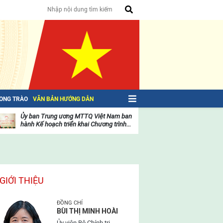
HONG TRÀO
VĂN BẢN HƯỚNG DẪN
Ủy ban Trung ương MTTQ Việt Nam ban
Toàn văn NGHỊ QU
hành Kế hoạch triển khai Chương trình...
toàn quốc Mặt trậ
oạt
Hoạt
ộng
động
ủa
của
ặt
mặt
rận
trận
GIỚI THIỆU
ĐỒNG CHÍ
BÙI THỊ MINH HOÀI
Ủy viên Bộ Chính trị,