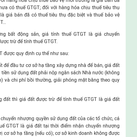
ới hàng hóa chịu thuế bảo vệ môi trường là giá bán đã
ưa có thuế GTGT; đối với hàng hóa chịu thuế tiêu thụ
là giá bán đã có thuế tiêu thụ đặc biệt và thuế bảo vệ
GT…
ng bất động sản, giá tính thuế GTGT là giá chuyển
được trừ để tính thuế GTGT.
GT được quy định cụ thể như sau:
 để đầu tư cơ sở hạ tầng xây dựng nhà để bán, giá đất
 tiền sử dụng đất phải nộp ngân sách Nhà nước (không
) và chi phí bồi thường, giải phóng mặt bằng theo quy
đất thì giá đất được trừ để tính thuế GTGT là giá đất
 chuyển nhượng quyền sử dụng đất của các tổ chức, cá
thuế GTGT là giá đất tại thời điểm nhận chuyển nhượng
ị cơ sở hạ tầng (nếu có); cơ sở kinh doanh không được