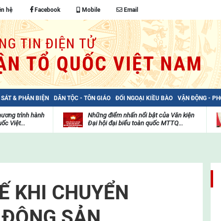
ên hệ
Facebook
Mobile
Email
 SÁT & PHẢN BIỆN
DÂN TỘC - TÔN GIÁO
ĐỐI NGOẠI KIỀU BÀO
VẬN ĐỘNG - P
hương trình hành
Những điểm nhấn nổi bật của Văn kiện
ốc Việt...
Đại hội đại biểu toàn quốc MTTQ...
Thư
H
viện
đ
video
c
m
t
UẾ KHI CHUYỂN
 ĐỘNG SẢN