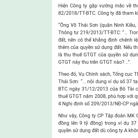
Hiện Công ty gặp vướng mắc về thu
82/2018/TT-BTC. Công ty đã tham k
“Ông Võ Thái Sơn (quận Ninh Kiều, 
Thông tư 219/2013/TT-BTC: “… Trong
đất, nên có thể khẳng định chênh lệ
thêm của quyền sử dụng đất. Nếu thu
là thu thuế GTGT của quyền sử dụng 
GTGT này thu trên GTGT nào?...”.
Theo đó, Vụ Chính sách, Tổng cục T
Thái Sơn: “… nội dung ví dụ số 37 t
BTC ngày 31/12/2013 của Bộ Tài ch
thuế GTGT năm 2008, phù hợp với qu
4 Nghị định số 209/2013/NĐ-CP ngà
Như vậy, Công ty CP Tập đoàn MK Gr
đồng lên 9 tỷ đồng) trong ví dụ 3
quyền sử dụng đất dù công ty A khôn