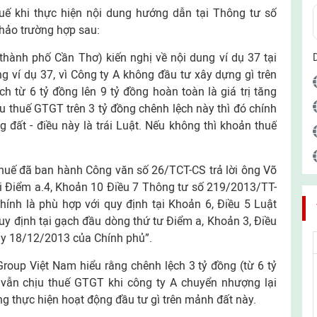
ế khi thực hiện nội dung hướng dẫn tại Thông tư số
hảo trường hợp sau:
thành phố Cần Thơ) kiến nghị về nội dung ví dụ 37 tại
 ví dụ 37, vì Công ty A không đầu tư xây dựng gì trên
ch từ 6 tỷ đồng lên 9 tỷ đồng hoàn toàn là giá trị tăng
 thuế GTGT trên 3 tỷ đồng chênh lệch này thì đó chính
đất - điều này là trái Luật. Nếu không thì khoản thuế
huế đã ban hành Công văn số 26/TCT-CS trả lời ông Võ
ại Điểm a.4, Khoản 10 Điều 7 Thông tư số 219/2013/TT-
ính là phù hợp với quy định tại Khoản 6, Điều 5 Luật
y định tại gạch đầu dòng thứ tư Điểm a, Khoản 3, Điều
y 18/12/2013 của Chính phủ”.
oup Việt Nam hiểu rằng chênh lệch 3 tỷ đồng (từ 6 tỷ
7 vẫn chịu thuế GTGT khi công ty A chuyển nhượng lại
g thực hiện hoạt động đầu tư gì trên mảnh đất này.