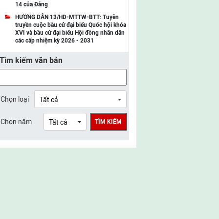
14 của Đảng
UBMTTQ Việt Nam tỉnh Điện Biên
HƯỚNG DẪN 13/HD-MTTW-BTT: Tuyên
truyền cuộc bầu cử đại biểu Quốc hội khóa
UBMTTQ Việt Nam tỉnh Sơn La
XVI và bầu cử đại biểu Hội đồng nhân dân
các cấp nhiệm kỳ 2026 - 2031
UBMTTQ Việt Nam tỉnh Thanh Hóa
Tìm kiếm văn bản
UBMTTQ Việt Nam tỉnh Nghệ An
UBMTTQ Việt Nam tỉnh Hà Tĩnh
UBMTTQ Việt Nam tỉnh Tuyên Quang
Chọn loại
UBMTTQ Việt Nam tỉnh Lào Cai
Chọn năm
TÌM KIẾM
UBMTTQ Việt Nam tỉnh Thái Nguyên
UBMTTQ Việt Nam tỉnh Phú Thọ
UBMTTQ Việt Nam tỉnh Bắc Ninh
UBMTTQ Việt Nam tỉnh Hưng Yên
UBMTTQ Việt Nam tỉnh Ninh Bình
UBMTTQ Việt Nam tỉnh Quảng Trị