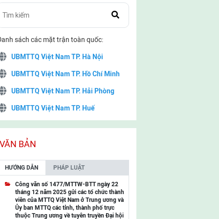
Danh sách các mặt trận toàn quốc:
UBMTTQ Việt Nam TP. Hà Nội
UBMTTQ Việt Nam TP. Hồ Chí Minh
UBMTTQ Việt Nam TP. Hải Phòng
UBMTTQ Việt Nam TP. Huế
UBMTTQ Việt Nam TP. Đà Nẵng
UBMTTQ Việt Nam TP. Cần Thơ
VĂN BẢN
UBMTTQ Việt Nam tỉnh Quảng Ninh
HƯỚNG DẪN
PHÁP LUẬT
UBMTTQ Việt Nam tỉnh Cao Bằng
Công văn số 1477/MTTW-BTT ngày 22
tháng 12 năm 2025 gửi các tổ chức thành
UBMTTQ Việt Nam tỉnh Lạng Sơn
viên của MTTQ Việt Nam ở Trung ương và
Ủy ban MTTQ các tỉnh, thành phố trực
UBMTTQ Việt Nam tỉnh Lai Châu
thuộc Trung ương về tuyên truyền Đại hội