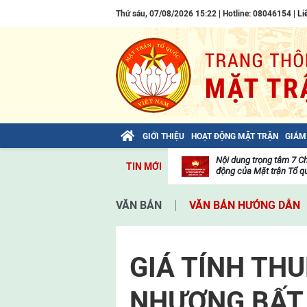
Thứ sáu, 07/08/2026 15:22 | Hotline: 08046154 |
Li
GIỚI THIỆU
HOẠT ĐỘNG MẶT TRẬN
GIÁM
Bài viết của Tổng Bí thư Tô Lâm: TIẾN
Nội dung trọng tâm 7 C
TIN MỚI
LÊN! TOÀN THẮNG ẮT VỀ TA!
động của Mặt trận Tổ qu
Thư
viện
VĂN BẢN
VĂN BẢN HƯỚNG DẪN
video
GIÁ TÍNH TH
NHƯỢNG BẤT