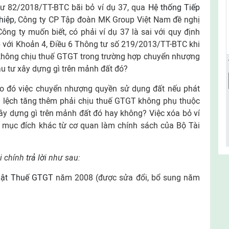
ư 82/2018/TT-BTC bãi bỏ ví dụ 37, qua
Hệ thống Tiếp
hiệp
, Công ty CP Tập đoàn MK Group Việt Nam đề nghị
Công ty muốn biết, có phải ví dụ 37 là sai với quy định
 với Khoản 4, Điều 6 Thông tư số 219/2013/TT-BTC khi
hông chịu thuế GTGT trong trường hợp chuyển nhượng
u tư xây dựng gì trên mảnh đất đó?
heo đó việc chuyển nhượng quyền sử dụng đất nếu phát
h lệch tăng thêm phải chịu thuế GTGT không phụ thuộc
y dựng gì trên mảnh đất đó hay không? Việc xóa bỏ ví
 mục đích khác từ cơ quan làm chính sách của Bộ Tài
ài chính
trả lời
như sau:
uật Thuế GTGT
năm 2008 (được sửa đổi, bổ sung năm