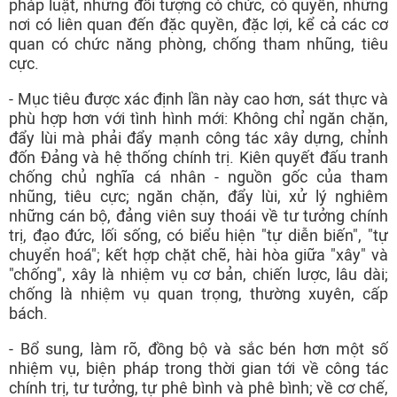
pháp luật, những đối tượng có chức, có quyền, những
nơi có liên quan đến đặc quyền, đặc lợi, kể cả các cơ
quan có chức năng phòng, chống tham nhũng, tiêu
cực.
- Mục tiêu được xác định lần này cao hơn, sát thực và
phù hợp hơn với tình hình mới: Không chỉ ngăn chặn,
đẩy lùi mà phải đẩy mạnh công tác xây dựng, chỉnh
đốn Đảng và hệ thống chính trị. Kiên quyết đấu tranh
chống chủ nghĩa cá nhân - nguồn gốc của tham
nhũng, tiêu cực; ngăn chặn, đẩy lùi, xử lý nghiêm
những cán bộ, đảng viên suy thoái về tư tưởng chính
trị, đạo đức, lối sống, có biểu hiện "tự diễn biến", "tự
chuyển hoá"; kết hợp chặt chẽ, hài hòa giữa "xây" và
"chống", xây là nhiệm vụ cơ bản, chiến lược, lâu dài;
chống là nhiệm vụ quan trọng, thường xuyên, cấp
bách.
- Bổ sung, làm rõ, đồng bộ và sắc bén hơn một số
nhiệm vụ, biện pháp trong thời gian tới về công tác
chính trị, tư tưởng, tự phê bình và phê bình; về cơ chế,