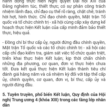
hành động thực hiện Nghị quyết Đại hội XIII của
Đảng nghiêm túc, thiết thực; có sự phân công trách
nhiệm lãnh đạo, chỉ đạo cụ thể rõ ràng, chặt chẽ; tránh
hời hợt, hình thức. Chỉ đạo chính quyền, Mặt trận Tổ
quốc và tổ chức chính trị - xã hội cùng cấp xây dựng kế
hoạch thực hiện Kết luận của cấp mình đảm bảo thiết
thực, hiệu quả.
- Đồng chí bí thư cấp ủy, người đứng đầu chính quyền,
Mặt trận Tổ quốc và các tổ chức chính trị - xã hội các
cấp chỉ đạo kiểm tra, giám sát việc tổ chức quán triệt,
triển khai thực hiện Kết luận; kịp thời chấn chỉnh
những địa phương, cơ quan, đơn vị thực hiện chưa
tốt. Đưa kết quả thực hiện Kết luận thành tiêu chí
đánh giá hằng năm và cả nhiệm kỳ đối với tập thể cấp
ủy, chính quyền, cơ quan, đơn vị, bí thư, cấp ủy và
người đứng đầu.
5
. Tuyên truyền, phổ biến K
ết luận,
Q
uy định của Hội
nghị Trung ương 4 (khóa XIII)
trong các tầng lớp nhân
dân