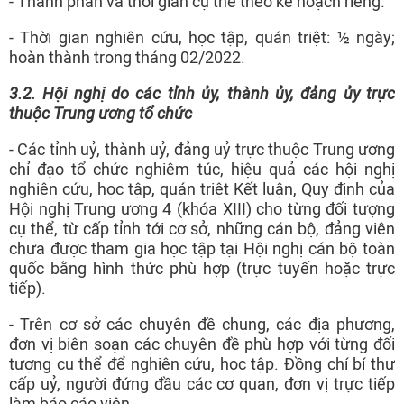
- Thành phần và thời gian cụ thể theo kế hoạch riêng.
- Thời gian nghiên cứu, học tập, quán triệt: ½ ngày;
hoàn thành trong tháng 02/2022.
3.2. Hội nghị
do các tỉnh ủy, thành ủy, đảng ủy trực
thuộc Trung ương tổ chức
- Các tỉnh uỷ, thành uỷ, đảng uỷ trực thuộc Trung ương
chỉ đạo tổ chức nghiêm túc, hiệu quả các hội nghị
nghiên cứu, học tập, quán triệt Kết luận, Quy định của
Hội nghị Trung ương 4 (khóa XIII) cho từng đối tượng
cụ thể, từ cấp tỉnh tới cơ sở, những cán bộ, đảng viên
chưa được tham gia học tập tại Hội nghị cán bộ toàn
quốc bằng hình thức phù hợp (trực tuyến hoặc trực
tiếp).
- Trên cơ sở các chuyên đề chung, các địa phương,
đơn vị biên soạn các chuyên đề phù hợp với từng đối
tượng cụ thể để nghiên cứu, học tập. Đồng chí bí thư
cấp uỷ, người đứng đầu các cơ quan, đơn vị trực tiếp
làm báo cáo viên.