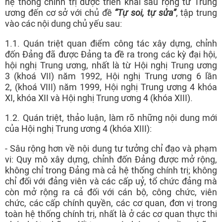
hệ thống chính trị được triển khai sâu rộng từ Trung
ương đến cơ sở với chủ đề
“Tự soi, tự sửa”
, tập trung
vào các nội dung chủ yếu sau:
1.1. Quán triệt quan điểm công tác xây dựng, chỉnh
đốn Đảng đã được Đảng ta đề ra trong các kỳ đại hội,
hội nghị Trung ương, nhất là từ Hội nghị Trung ương
3 (khoá VII) năm 1992, Hội nghị Trung ương 6 lần
2, (khoá VIII) năm 1999, Hội nghị Trung ương 4 khóa
XI, khóa XII và Hội nghị Trung ương 4 (khóa XIII).
1.2. Quán triệt, thảo luận, làm rõ những nội dung mới
của Hội nghị Trung ương 4 (khóa XIII):
- Sâu rộng hơn về nội dung tư tưởng chỉ đạo và phạm
vi: Quy mô xây dựng, chỉnh đốn Đảng được mở rộng,
không chỉ trong Đảng mà cả hệ thống chính trị; không
chỉ đối với đảng viên và các cấp uỷ, tổ chức đảng mà
còn mở rộng ra cả đối với cán bộ, công chức, viên
chức, các cấp chính quyền, các cơ quan, đơn vị trong
toàn hệ thống chính trị, nhất là ở các cơ quan thực thi