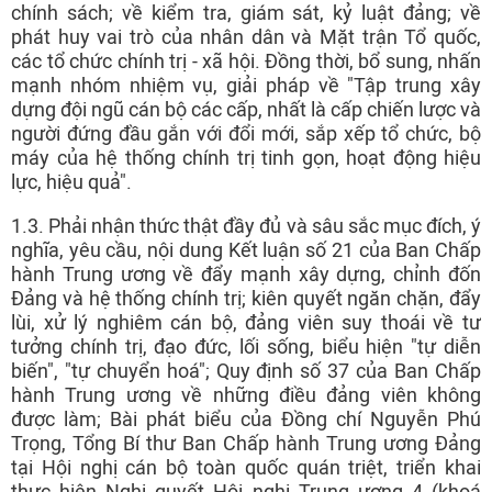
chính sách; về kiểm tra, giám sát, kỷ luật đảng; về
phát huy vai trò của nhân dân và Mặt trận Tổ quốc,
các tổ chức chính trị - xã hội. Đồng thời, bổ sung, nhấn
mạnh nhóm nhiệm vụ, giải pháp về "Tập trung xây
dựng đội ngũ cán bộ các cấp, nhất là cấp chiến lược và
người đứng đầu gắn với đổi mới, sắp xếp tổ chức, bộ
máy của hệ thống chính trị tinh gọn, hoạt động hiệu
lực, hiệu quả".
1.3. Phải nhận thức thật đầy đủ và sâu sắc mục đích, ý
nghĩa, yêu cầu, nội dung Kết luận số 21 của Ban Chấp
hành Trung ương về đẩy mạnh xây dựng, chỉnh đốn
Đảng và hệ thống chính trị; kiên quyết ngăn chặn, đẩy
lùi, xử lý nghiêm cán bộ, đảng viên suy thoái về tư
tưởng chính trị, đạo đức, lối sống, biểu hiện "tự diễn
biến", "tự chuyển hoá"; Quy định số 37 của Ban Chấp
hành Trung ương về những điều đảng viên không
được làm; Bài phát biểu của Đồng chí Nguyễn Phú
Trọng, Tổng Bí thư Ban Chấp hành Trung ương Đảng
tại Hội nghị cán bộ toàn quốc quán triệt, triển khai
thực hiện Nghị quyết Hội nghị Trung ương 4 (khoá