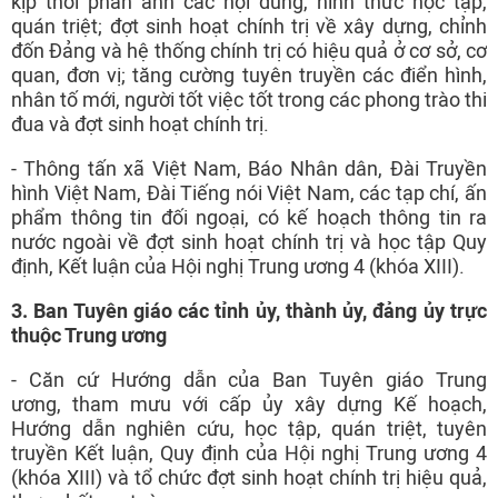
kịp thời phản ánh các nội dung, hình thức học tập,
quán triệt; đợt sinh hoạt chính trị về xây dựng, chỉnh
đốn Đảng và hệ thống chính trị có hiệu quả ở cơ sở, cơ
quan, đơn vị; tăng cường tuyên truyền các điển hình,
nhân tố mới, người tốt việc tốt trong các phong trào thi
đua và đợt sinh hoạt chính trị.
- Thông tấn xã Việt Nam, Báo Nhân dân, Đài Truyền
hình Việt Nam, Đài Tiếng nói Việt Nam, các tạp chí, ấn
phẩm thông tin đối ngoại, có kế hoạch thông tin ra
nước ngoài về đợt sinh hoạt chính trị và học tập Quy
định, Kết luận của Hội nghị Trung ương 4 (khóa XIII).
3
.
Ban Tuyên giáo
các
tỉnh ủy, thành ủy, đảng ủy trực
thuộc Trung ương
- Căn cứ Hướng dẫn của Ban Tuyên giáo Trung
ương, tham mưu với cấp ủy xây dựng Kế hoạch,
Hướng dẫn nghiên cứu, học tập, quán triệt, tuyên
truyền Kết luận, Quy định của Hội nghị Trung ương 4
(khóa XIII) và tổ chức đợt sinh hoạt chính trị hiệu quả,