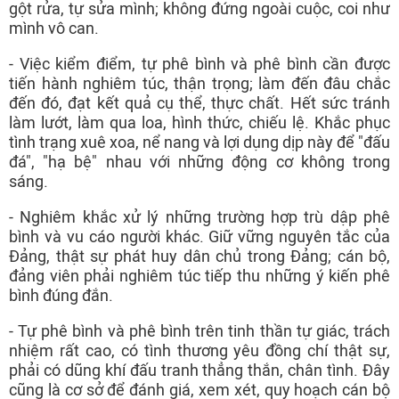
gột rửa, tự sửa mình; không đứng ngoài cuộc, coi như
mình vô can.
- Việc kiểm điểm, tự phê bình và phê bình cần được
tiến hành nghiêm túc, thận trọng; làm đến đâu chắc
đến đó, đạt kết quả cụ thể, thực chất. Hết sức tránh
làm lướt, làm qua loa, hình thức, chiếu lệ. Khắc phục
tình trạng xuê xoa, nể nang và lợi dụng dịp này để "đấu
đá", "hạ bệ" nhau với những động cơ không trong
sáng.
- Nghiêm khắc xử lý những trường hợp trù dập phê
bình và vu cáo người khác. Giữ vững nguyên tắc của
Đảng, thật sự phát huy dân chủ trong Đảng; cán bộ,
đảng viên phải nghiêm túc tiếp thu những ý kiến phê
bình đúng đắn.
- Tự phê bình và phê bình trên tinh thần tự giác, trách
nhiệm rất cao, có tình thương yêu đồng chí thật sự,
phải có dũng khí đấu tranh thẳng thắn, chân tình. Đây
cũng là cơ sở để đánh giá, xem xét, quy hoạch cán bộ