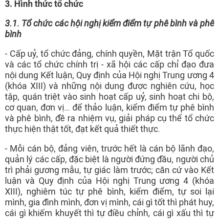
3. Hình thức tổ chức
3.1. Tổ chức các hội nghị kiểm điểm tự phê bình và phê
bình
- Cấp uỷ, tổ chức đảng, chính quyền, Mặt trận Tổ quốc
và các tổ chức chính trị - xã hội các cấp chỉ đạo đưa
nội dung Kết luận, Quy định của Hội nghị Trung ương 4
(khóa XIII) và những nội dung được nghiên cứu, học
tập, quán triệt vào sinh hoạt cấp uỷ, sinh hoạt chi bộ,
cơ quan, đơn vị… để thảo luận, kiểm điểm tự phê bình
và phê bình, đề ra nhiệm vụ, giải pháp cụ thể tổ chức
thực hiện thật tốt, đạt kết quả thiết thực.
- Mỗi cán bộ, đảng viên, trước hết là cán bộ lãnh đạo,
quản lý các cấp, đặc biệt là người đứng đầu, người chủ
trì phải gương mẫu, tự giác làm trước; căn cứ vào Kết
luận và Quy định của Hội nghị Trung ương 4 (khóa
XIII), nghiêm túc tự phê bình, kiểm điểm, tự soi lại
mình, gia đình mình, đơn vị mình, cái gì tốt thì phát huy,
cái gì khiếm khuyết thì tự điều chỉnh, cái gì xấu thì tự