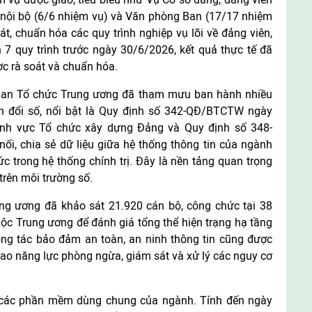
ị nội bộ (6/6 nhiệm vụ) và Văn phòng Ban (17/17 nhiệm
oát, chuẩn hóa các quy trình nghiệp vụ lõi về đảng viên,
7 quy trình trước ngày 30/6/2026, kết quả thực tế đã
ợc rà soát và chuẩn hóa.
h, Ban Tổ chức Trung ương đã tham mưu ban hành nhiều
n đổi số, nổi bật là Quy định số 342-QĐ/BTCTW ngày
lĩnh vực Tổ chức xây dựng Đảng và Quy định số 348-
i, chia sẻ dữ liệu giữa hệ thống thông tin của ngành
ức trong hệ thống chính trị. Đây là nền tảng quan trọng
 trên môi trường số.
ng ương đã khảo sát 21.920 cán bộ, công chức tại 38
huộc Trung ương để đánh giá tổng thể hiện trạng hạ tầng
ng tác bảo đảm an toàn, an ninh thông tin cũng được
cao năng lực phòng ngừa, giám sát và xử lý các nguy cơ
i các phần mềm dùng chung của ngành. Tính đến ngày