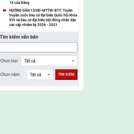
14 của Đảng
UBMTTQ Việt Nam tỉnh Điện Biên
HƯỚNG DẪN 13/HD-MTTW-BTT: Tuyên
truyền cuộc bầu cử đại biểu Quốc hội khóa
UBMTTQ Việt Nam tỉnh Sơn La
XVI và bầu cử đại biểu Hội đồng nhân dân
các cấp nhiệm kỳ 2026 - 2031
UBMTTQ Việt Nam tỉnh Thanh Hóa
Tìm kiếm văn bản
UBMTTQ Việt Nam tỉnh Nghệ An
UBMTTQ Việt Nam tỉnh Hà Tĩnh
UBMTTQ Việt Nam tỉnh Tuyên Quang
Chọn loại
UBMTTQ Việt Nam tỉnh Lào Cai
Chọn năm
TÌM KIẾM
UBMTTQ Việt Nam tỉnh Thái Nguyên
UBMTTQ Việt Nam tỉnh Phú Thọ
UBMTTQ Việt Nam tỉnh Bắc Ninh
UBMTTQ Việt Nam tỉnh Hưng Yên
UBMTTQ Việt Nam tỉnh Ninh Bình
UBMTTQ Việt Nam tỉnh Quảng Trị