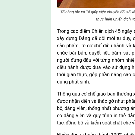
Tổ công tác và Tổ giúp việc chuyển đổi số x
thực hiện Chiến dịch 
Trong cao điểm Chiến dịch 45 ngày
xây dựng Đảng đã đổi mới tư duy, cá
sản phẩm, rõ cơ chế điều hành và k
chức bài bản, quyết liệt, bám sát 
người đứng đầu với từng nhóm nhiệ
điều hành được đưa vào sử dụng hiệ
thời gian thực, góp phần nâng cao c
dung phát sinh.
Thông qua cơ chế giao ban thường x
được nhận diện và tháo gỡ như: phân
bộ, đảng viên; thống nhất phương án 
sơ đảng viên và quy trình in thẻ đản
tục, đồng bộ và kiểm soát chặt chẽ về
Nhiều đơn vị hoàn thành 100% nhiệm