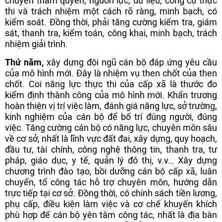
chuyển thẩm quyền, nguồn lực, dữ liệu, công cụ thực
thi và trách nhiệm một cách rõ ràng, minh bạch, có
kiểm soát. Đồng thời, phải tăng cường kiểm tra, giám
sát, thanh tra, kiểm toán, công khai, minh bạch, trách
nhiệm giải trình.
Thứ năm,
xây dựng đội ngũ cán bộ đáp ứng yêu cầu
của mô hình mới. Đây là nhiệm vụ then chốt của then
chốt. Coi năng lực thực thi của cấp xã là thước đo
kiểm định thành công của mô hình mới. Khẩn trương
hoàn thiện vị trí việc làm, đánh giá năng lực, sở trường,
kinh nghiệm của cán bộ để bố trí đúng người, đúng
việc. Tăng cường cán bộ có năng lực, chuyên môn sâu
về cơ sở, nhất là lĩnh vực đất đai, xây dựng, quy hoạch,
đầu tư, tài chính, công nghệ thông tin, thanh tra, tư
pháp, giáo dục, y tế, quản lý đô thị, v.v… Xây dựng
chương trình đào tạo, bồi dưỡng cán bộ cấp xã, luân
chuyển, tổ công tác hỗ trợ chuyên môn, hướng dẫn
trực tiếp tại cơ sở. Đồng thời, có chính sách tiền lương,
phụ cấp, điều kiện làm việc và cơ chế khuyến khích
phù hợp để cán bộ yên tâm công tác, nhất là địa bàn