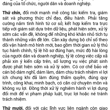
đáng của tổ chức, người dân và doanh nghiệp.
Thứ chín,
đổi mới mạnh mẽ công tác kiểm tra, giám
sát và phương thức chỉ đạo, điều hành. Phải tăng
cường nắm tình hình từ cơ sở, kết hợp kiểm tra trực
tiếp với giám sát dựa trên dữ liệu, phát hiện sớm, xử lý
sớm các vấn đề, không để những khó khăn nhỏ tích tụ
thành những vấn đề lớn. Cần xây dựng bộ chỉ số theo
dõi vận hành mô hình mới, bao gồm thời gian xử lý thủ
tục hành chính, tỷ lệ hồ sơ đúng hạn, mức độ hài lòng
của người dân và doanh nghiệp, tỷ lệ công việc cấp xã
phải xin ý kiến cấp trên, số lượng vụ việc phát sinh
được phát hiện sớm và xử lý sớm. Có cơ chế bảo vệ
cán bộ dám nghĩ, dám làm, dám chịu trách nhiệm vì lợi
ích chung khi đã làm đúng thẩm quyền, đúng quy
trình, công khai, minh bạch, có căn cứ chuyên môn và
không vụ lợi. Đồng thời xử lý nghiêm hành vi lợi dụng
đổi mới để vi phạm pháp luật, trục lợi hoặc né tránh
trách nhiệm.
Thứ mười,
đối với các lĩnh vực liên ngành còn giao