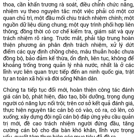
thoa, cần khẩn trương rà soát, điều chỉnh chức năng,
nhiệm vụ theo nguyên tắc: một việc phải có một cơ
quan chủ trì, một đầu mối chịu trách nhiệm chính; một
nguồn dữ liệu dùng chung; một quy trình phối hợp liên
thông; đồng thời có cơ chế kiểm tra, giám sát và quy
trách nhiệm rõ ràng. Trước mắt, phải tập trung hoàn
thiện phương án phân định trách nhiệm, xử lý dứt
điểm các quy định chồng chéo, mâu thuẫn hoặc chưa
đồng bộ, bảo đảm kế thừa, ổn định, liên tục, không để
khoảng trống trong quản lý nhà nước, nhất là ở các
lĩnh vực liên quan trực tiếp đến an ninh quốc gia, trật
tự an toàn xã hội và đời sống Nhân dân.
Chúng ta tiếp tục đổi mới, hoàn thiện công tác đánh
giá cán bộ, phát hiện, đào tạo, bồi dưỡng, trọng dụng
người có năng lực nổi trội; trên cơ sở kết quả đánh giá,
thực hiện nguyên tắc cán bộ có vào, có ra, có lên, có
xuống; xây dựng đội ngũ cán bộ đáp ứng yêu cầu quản
trị mới, đề cao trách nhiệm người đứng đầu, tăng
cường cán bộ cho địa bàn khó khăn, lĩnh vực trọng
yếu, quyết tâm thực hiện các mục tiêu đã đề ra.