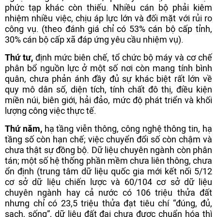
phức tạp khác còn thiếu. Nhiều cán bộ phải kiêm
nhiệm nhiều việc, chịu áp lực lớn và đối mặt với rủi ro
công vụ. (theo đánh giá chỉ có 53% cán bộ cấp tỉnh,
30% cán bộ cấp xã đáp ứng yêu cầu nhiệm vụ).
Thứ tư,
định mức biên chế, tổ chức bộ máy và cơ chế
phân bổ nguồn lực ở một số nơi còn mang tính bình
quân, chưa phản ánh đầy đủ sự khác biệt rất lớn về
quy mô dân số, diện tích, tính chất đô thị, điều kiện
miền núi, biên giới, hải đảo, mức độ phát triển và khối
lượng công việc thực tế.
Thứ năm,
hạ tầng viễn thông, công nghệ thông tin, hạ
tầng số còn hạn chế; việc chuyển đổi số còn chậm và
chưa thật sự đồng bộ. Dữ liệu chuyên ngành còn phân
tán; một số hệ thống phần mềm chưa liên thông, chưa
ổn định (trung tâm dữ liệu quốc gia mới kết nối 5/12
cơ sở dữ liệu chiến lược và 60/104 cơ sở dữ liệu
chuyên ngành hay cả nước có 106 triệu thửa đất
nhưng chỉ có 23,5 triệu thửa đạt tiêu chí “đúng, đủ,
sạch, sống”, dữ liệu đất đai chưa được chuẩn hóa thì