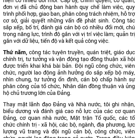
hiện có nhiều đổi mới. Cấp ủy, chính quyền, cơ quan,
đơn vị đã chủ động ban hành quy chế làm việc, quy
trình phối hợp, giao ban, phân công trách nhiệm, hỗ trợ
cơ sở, giải quyết những vấn đề phát sinh. Công tác
sắp xếp, bố trí, đánh giá cán bộ có nhiều đổi mới, chú
trọng năng lực, trình độ gắn với vị trí việc làm; quản trị
gắn với dữ liệu, tiến độ và kết quả công việc.
Thứ năm,
công tác tuyên truyền, quán triệt, giáo dục
chính trị, tư tưởng và vận động tạo đồng thuận xã hội
được triển khai khá bài bản. Đội ngũ công chức, viên
chức, người lao động ảnh hưởng do sắp xếp bộ máy,
nhìn chung, tư tưởng ổn định, cán bộ chấp hành sự
phân công của tổ chức, Nhân dân đồng thuận và ủng
hộ chủ trương lớn của Đảng.
Thay mặt lãnh đạo Đảng và Nhà nước, tôi ghi nhận,
biểu dương và đánh giá cao nỗ lực của các cơ quan
Đảng, cơ quan nhà nước, Mặt trận Tổ quốc, các tổ
chức chính trị - xã hội, các bộ, ngành, địa phương, lực
lượng vũ trang và đội ngũ cán bộ, công chức, viên