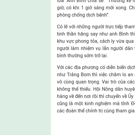
tỏa. Anh Bình chia sẻ: “Thường xe 
giờ, có khi 1 giờ sáng mới xong. C
phòng chống dịch bệnh”.
Có lẽ với những người trực tiếp tha
tinh thần hăng say như anh Bình t
khu vực phong tỏa, cách ly vừa qua 
người làm nhiệm vụ lẫn người dân 
bình thường sớm trở lại.
Với các địa phương có diễn biến dịc
như Trảng Bom thì việc chăm lo an s
vô cùng quan trọng. Vai trò của các
không thể thiếu. Hội Nông dân huyện
hàng về đến nơi rồi thì chuyển về Ủ
cũng là một kinh nghiệm mà tỉnh Đồ
các đoàn thể chính trị cùng tham gi