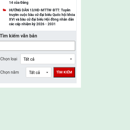
14 của Đảng
UBMTTQ Việt Nam tỉnh Điện Biên
HƯỚNG DẪN 13/HD-MTTW-BTT: Tuyên
truyền cuộc bầu cử đại biểu Quốc hội khóa
UBMTTQ Việt Nam tỉnh Sơn La
XVI và bầu cử đại biểu Hội đồng nhân dân
các cấp nhiệm kỳ 2026 - 2031
UBMTTQ Việt Nam tỉnh Thanh Hóa
Tìm kiếm văn bản
UBMTTQ Việt Nam tỉnh Nghệ An
UBMTTQ Việt Nam tỉnh Hà Tĩnh
UBMTTQ Việt Nam tỉnh Tuyên Quang
Chọn loại
UBMTTQ Việt Nam tỉnh Lào Cai
Chọn năm
TÌM KIẾM
UBMTTQ Việt Nam tỉnh Thái Nguyên
UBMTTQ Việt Nam tỉnh Phú Thọ
UBMTTQ Việt Nam tỉnh Bắc Ninh
UBMTTQ Việt Nam tỉnh Hưng Yên
UBMTTQ Việt Nam tỉnh Ninh Bình
UBMTTQ Việt Nam tỉnh Quảng Trị