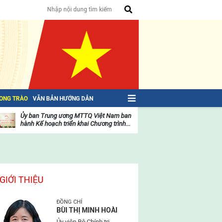
HONG TRÀO
VĂN BẢN HƯỚNG DẪN
Ủy ban Trung ương MTTQ Việt Nam ban
Toàn văn NGHỊ QU
hành Kế hoạch triển khai Chương trình...
toàn quốc Mặt trậ
oạt
Hoạt
ộng
động
ủa
của
ặt
mặt
rận
trận
GIỚI THIỆU
ĐỒNG CHÍ
BÙI THỊ MINH HOÀI
Ủy viên Bộ Chính trị,