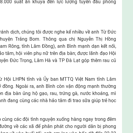
8.000 suất ăn khuya đến lực lượng tuyến đầu phòng
ránh dịch, chúng tôi được nghe kể nhiều về anh Từ Đức
 huyện Trảng Bom. Thông qua chị Nguyễn Thị Hồng
am Rông, tỉnh Lâm Đồng), anh Bình mạnh dạn kết nối,
 tâm, hội viên phụ nữ trên địa bàn; được lãnh đạo Hội
uyện Đức Trọng, Lâm Hà và TP Đà Lạt góp thêm rau củ
từ Hội LHPN tỉnh và Ủy ban MTTQ Việt Nam tỉnh Lâm
 tỷ đồng. Ngoài ra, anh Bình còn vận động mạnh thường
n địa bàn ủng hộ gạo, rau, trứng gà, nước khoáng, mì
 anh đang cùng các nhà hảo tâm đi trao sữa giúp trẻ học
ếp cùng các đội tình nguyện xuống hàng ngay trong đêm
 đường về các xã để phân phát cho người dân bị phong