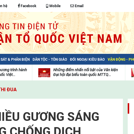
ên hệ
Facebook
Mobile
Email
 SÁT & PHẢN BIỆN
DÂN TỘC - TÔN GIÁO
ĐỐI NGOẠI KIỀU BÀO
VẬN ĐỘNG - P
hương trình hành
Những điểm nhấn nổi bật của Văn kiện
ốc Việt...
Đại hội đại biểu toàn quốc MTTQ...
Thư
H
viện
đ
THI ĐUA
video
c
m
t
HIỀU GƯƠNG SÁNG
G CHỐNG DỊCH