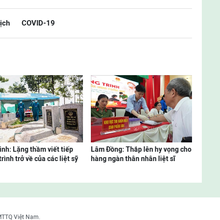
ịch
COVID-19
inh: Lặng thầm viết tiếp
Lâm Đồng: Thắp lên hy vọng cho
rình trở về của các liệt sỹ
hàng ngàn thân nhân liệt sĩ
MTTQ Việt Nam.