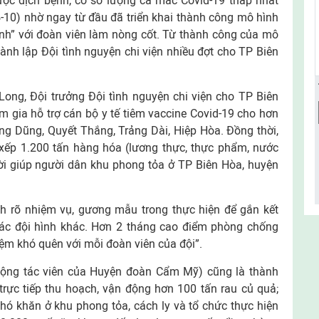
ợc dịch bệnh, có số lượng ca mắc Covid-19 thấp nhất
24-10) nhờ ngay từ đầu đã triển khai thành công mô hình
nh” với đoàn viên làm nòng cốt. Từ thành công của mô
nh lập Đội tình nguyện chi viện nhiều đợt cho TP Biên
ong, Đội trưởng Đội tình nguyện chi viện cho TP Biên
 gia hỗ trợ cán bộ y tế tiêm vaccine Covid-19 cho hơn
ng Dũng, Quyết Thắng, Trảng Dài, Hiệp Hòa. Đồng thời,
xếp 1.200 tấn hàng hóa (lương thực, thực phẩm, nước
hời giúp người dân khu phong tỏa ở TP Biên Hòa, huyện
nh rõ nhiệm vụ, gương mẫu trong thực hiện để gắn kết
các đội hình khác. Hơn 2 tháng cao điểm phòng chống
iệm khó quên với mỗi đoàn viên của đội”.
cộng tác viên của Huyện đoàn Cẩm Mỹ) cũng là thành
trực tiếp thu hoạch, vận động hơn 100 tấn rau củ quả;
hó khăn ở khu phong tỏa, cách ly và tổ chức thực hiện