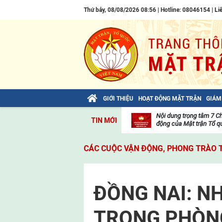
Thứ bảy, 08/08/2026 08:56 | Hotline: 08046154 |
Li
GIỚI THIỆU
HOẠT ĐỘNG MẶT TRẬN
GIÁM
Bài viết của Tổng Bí thư Tô Lâm: TIẾN
Nội dung trọng tâm 7 C
TIN MỚI
LÊN! TOÀN THẮNG ẮT VỀ TA!
động của Mặt trận Tổ qu
Thư
viện
CÁC CUỘC VẬN ĐỘNG, PHONG TRÀO 
video
ĐỒNG NAI: N
TRONG PHÒN