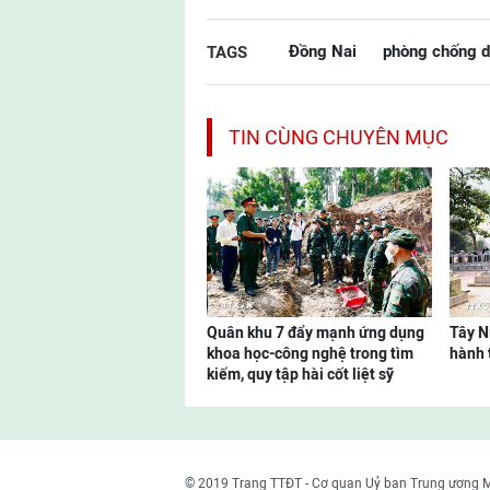
Đồng Nai
phòng chống d
TAGS
TIN CÙNG CHUYÊN MỤC
Quân khu 7 đẩy mạnh ứng dụng
Tây N
khoa học-công nghệ trong tìm
hành t
kiếm, quy tập hài cốt liệt sỹ
© 2019 Trang TTĐT - Cơ quan Uỷ ban Trung ương 