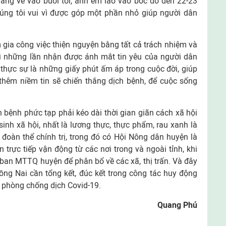
hàng về vào buổi tối, anh em lao vào bốc dỡ đến 22-23
húng tôi vui vì được góp một phần nhỏ giúp người dân
m gia công việc thiện nguyện bằng tất cả trách nhiệm và
hì những lần nhận được ánh mắt tin yêu của người dân
thực sự là những giấy phút ấm áp trong cuộc đời, giúp
thêm niềm tin sẽ chiến thắng dịch bệnh, để cuộc sống
h bệnh phức tạp phải kéo dài thời gian giãn cách xã hội
inh xã hội, nhất là lương thực, thực phẩm, rau xanh là
 đoàn thể chính trị, trong đó có Hội Nông dân huyện là
 trực tiếp vận động từ các nơi trong và ngoài tỉnh, khi
y ban MTTQ huyện để phân bổ về các xã, thị trấn. Và đây
ng Nai cần tổng kết, đúc kết trong công tác huy động
a phòng chống dịch Covid-19.
Quang Phú