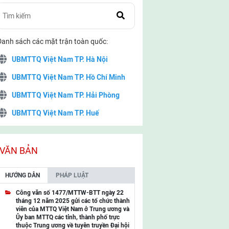
Danh sách các mặt trận toàn quốc:
UBMTTQ Việt Nam TP. Hà Nội
UBMTTQ Việt Nam TP. Hồ Chí Minh
UBMTTQ Việt Nam TP. Hải Phòng
UBMTTQ Việt Nam TP. Huế
UBMTTQ Việt Nam TP. Đà Nẵng
UBMTTQ Việt Nam TP. Cần Thơ
VĂN BẢN
UBMTTQ Việt Nam tỉnh Quảng Ninh
HƯỚNG DẪN
PHÁP LUẬT
UBMTTQ Việt Nam tỉnh Cao Bằng
Công văn số 1477/MTTW-BTT ngày 22
tháng 12 năm 2025 gửi các tổ chức thành
UBMTTQ Việt Nam tỉnh Lạng Sơn
viên của MTTQ Việt Nam ở Trung ương và
Ủy ban MTTQ các tỉnh, thành phố trực
UBMTTQ Việt Nam tỉnh Lai Châu
thuộc Trung ương về tuyên truyền Đại hội